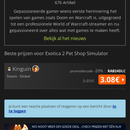
676 Artikel
Gepassioneerde gamer wiens eerste herinnering het
spelen van games zoals Doom en Warcraft is, uitgegroeid
tot een professionele World of Warcraft-streamer en nu
gepassioneerd over alles wat met games te maken heeft.
Bekijk al het nieuws
Beste prijzen voor Exotica 2 Pet Shop Simulator
Kinguin
-20% :
promotiecode
RAB24DLC
Steam · Global
3.08€
3.85€
Je kunt een reactie plaatsen of reageren op een bericht door
in
te loggen