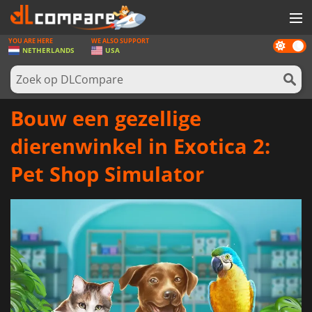
YOU ARE HERE
WE ALSO SUPPORT
Dark
SPELLEN
NETHERLANDS
USA
mode
GAME CARDS
SOFTWARE
Bouw een gezellige
REWARDS
dierenwinkel in Exotica 2:
NIEUWS
Pet Shop Simulator
LOG IN OF REGISTREER