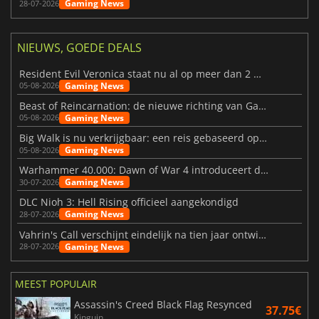
Gaming News
28-07-2026
NIEUWS, GOEDE DEALS
Resident Evil Veronica staat nu al op meer dan 2 miljoen verlanglijstjes
Gaming News
05-08-2026
Beast of Reincarnation: de nieuwe richting van Game Freak
Gaming News
05-08-2026
Big Walk is nu verkrijgbaar: een reis gebaseerd op vriendschap
Gaming News
05-08-2026
Warhammer 40.000: Dawn of War 4 introduceert de Necron-factie
Gaming News
30-07-2026
DLC Nioh 3: Hell Rising officieel aangekondigd
Gaming News
28-07-2026
Vahrin's Call verschijnt eindelijk na tien jaar ontwikkeling
Gaming News
28-07-2026
MEEST POPULAIR
Assassin's Creed Black Flag Resynced
37.75€
Kinguin