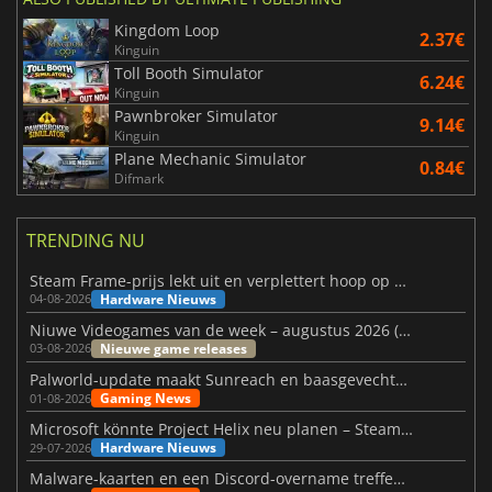
Kingdom Loop
2.37€
Kinguin
Toll Booth Simulator
6.24€
Kinguin
Pawnbroker Simulator
9.14€
Kinguin
Plane Mechanic Simulator
0.84€
Difmark
TRENDING NU
Steam Frame-prijs lekt uit en verplettert hoop op betaalbare VR
Hardware Nieuws
04-08-2026
Niuwe Videogames van de week – augustus 2026 (week 32)
Nieuwe game releases
03-08-2026
Palworld-update maakt Sunreach en baasgevechten stabieler
Gaming News
01-08-2026
Microsoft könnte Project Helix neu planen – Steam-Support wackelt
Hardware Nieuws
29-07-2026
Malware-kaarten en een Discord-overname treffen Meccha Chameleon