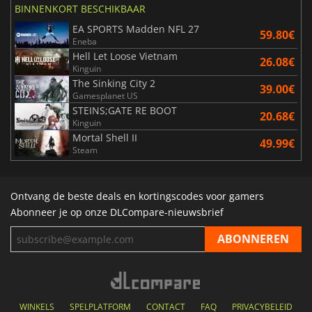
BINNENKORT BESCHIKBAAR
EA SPORTS Madden NFL 27
59.80€
Eneba
Hell Let Loose Vietnam
26.08€
Kinguin
The Sinking City 2
39.00€
Gamesplanet US
STEINS;GATE RE BOOT
20.68€
Kinguin
Mortal Shell II
49.99€
Steam
Ontvang de beste deals en kortingscodes voor gamers
Abonneer je op onze DLCompare-nieuwsbrief
WINKELS
SPELPLATFORM
CONTACT
FAQ
PRIVACYBELEID