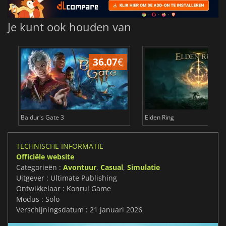
Je kunt ook houden van
36.07
€
4
Baldur's Gate 3
Elden Ring
TECHNISCHE INFORMATIE
Officiële website
Categorieën :
Avontuur
,
Casual
,
Simulatie
Uitgever : Ultimate Publishing
Ontwikkelaar : Konrul Game
Modus : Solo
Verschijningsdatum : 21 januari 2026