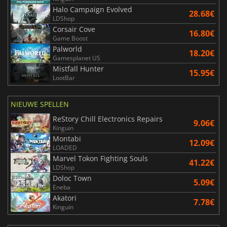
Halo Campaign Evolved
28.68€
LDShop
Corsair Cove
16.80€
Game Boost
Palworld
18.20€
Gamesplanet US
Mistfall Hunter
15.95€
LootBar
NIEUWE SPELLEN
ReStory Chill Electronics Repairs
9.06€
Kinguin
Montabi
12.09€
LOADED
Marvel Tokon Fighting Souls
41.22€
LDShop
Doloc Town
5.09€
Eneba
Akatori
7.78€
Kinguin