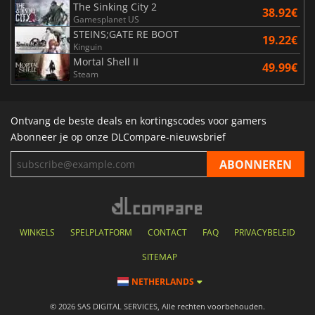
The Sinking City 2
38.92€
Gamesplanet US
STEINS;GATE RE BOOT
19.22€
Kinguin
Mortal Shell II
49.99€
Steam
Ontvang de beste deals en kortingscodes voor gamers
Abonneer je op onze DLCompare-nieuwsbrief
WINKELS
SPELPLATFORM
CONTACT
FAQ
PRIVACYBELEID
SITEMAP
NETHERLANDS
© 2026 SAS DIGITAL SERVICES, Alle rechten voorbehouden.