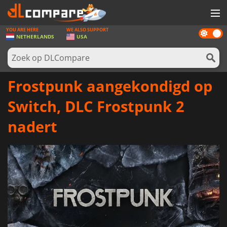
YOU ARE HERE
WE ALSO SUPPORT
Dark
SPELLEN
NETHERLANDS
USA
mode
GAME CARDS
SOFTWARE
Frostpunk aangekondigd op
REWARDS
Switch, DLC Frostpunk 2
NIEUWS
nadert
LOG IN OF REGISTREER