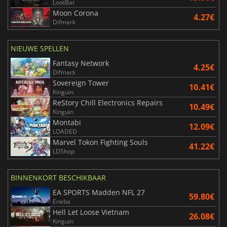
LootBar
Moon Corona
4.27€
Difmark
NIEUWE SPELLEN
Fantasy Network
4.25€
Difmark
Sovereign Tower
10.41€
Kinguin
ReStory Chill Electronics Repairs
10.49€
Kinguin
Montabi
12.09€
LOADED
Marvel Tokon Fighting Souls
41.22€
LDShop
BINNENKORT BESCHIKBAAR
EA SPORTS Madden NFL 27
59.80€
Eneba
Hell Let Loose Vietnam
26.08€
Kinguin