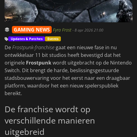
GAMING NEWS
Fyra Frost
-
8 apr 2026 21:00
Updates & Patches
Events
De
Frostpunk-franchise
gaat een nieuwe fase in nu
ontwikkelaar 11 bit studios heeft bevestigd dat het
originele
Frostpunk
wordt uitgebracht op de Nintendo
Switch. Dit brengt de harde, beslissingsgestuurde
stadsbouwervaring voor het eerst naar een draagbaar
platform, waardoor het een nieuw spelerspubliek
bereikt.
De franchise wordt op
verschillende manieren
uitgebreid