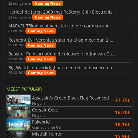
Gaming News
22 uur geleden
Herleef de jaren 2000 met ReStory: Chill Electronics Repairs
Gaming News
23 uur geleden
MARVEL Tōkon gaat van start en de roadmap voor jaar 1 is bekendgemaakt
Gaming News
07-08-2026
Resident Evil Veronica staat nu al op meer dan 2 miljoen verlanglijstjes
Gaming News
05-08-2026
Beast of Reincarnation: de nieuwe richting van Game Freak
Gaming News
05-08-2026
Big Walk is nu verkrijgbaar: een reis gebaseerd op vriendschap
Gaming News
05-08-2026
MEEST POPULAIR
Assassin's Creed Black Flag Resynced
37.75€
Kinguin
Corsair Cove
16.20€
Kinguin
Palworld
18.16€
Gamesplanet US
Mistfall Hunter
15.96€