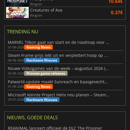
10.64€
Kinguin
Creatures of Ava
0.37€
Kinguin
TRENDING NU
MARVEL Tōkon gaat van start en de roadmap voor jaar 1 is bekendgemaakt
Gaming News
07-08-2026
Steam Frame-prijs lekt uit en verplettert hoop op betaalbare VR
Hardware Nieuws
04-08-2026
Niuwe Videogames van de week – augustus 2026 (week 32)
Nieuwe game releases
03-08-2026
Palworld-update maakt Sunreach en baasgevechten stabieler
Gaming News
01-08-2026
Microsoft könnte Project Helix neu planen – Steam-Support wackelt
Hardware Nieuws
29-07-2026
NIEUWS, GOEDE DEALS
REANIMAL lanceert officieel de DLC The Prisoner