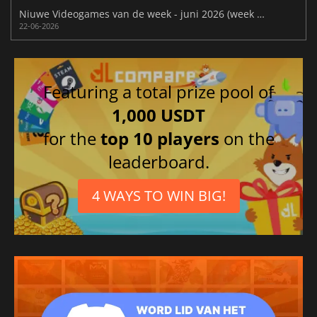
Niuwe Videogames van de week - juni 2026 (week 26)
22-06-2026
Featuring a total prize pool of
1,000 USDT
for the
top 10 players
on the
leaderboard.
4 WAYS TO WIN BIG!