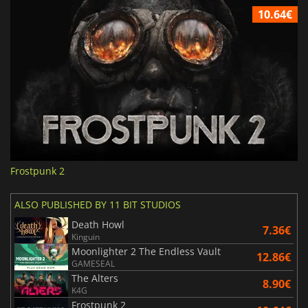
10.64€
Frostpunk 2
ALSO PUBLISHED BY 11 BIT STUDIOS
Death Howl
7.36€
Kinguin
Moonlighter 2 The Endless Vault
12.86€
GAMESEAL
The Alters
8.90€
K4G
Frostpunk 2