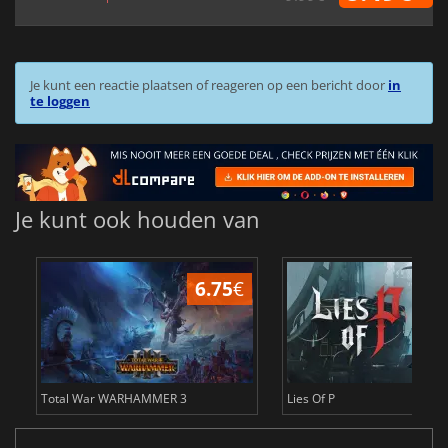
Je kunt een reactie plaatsen of reageren op een bericht door
in
te loggen
Je kunt ook houden van
6.75
€
1
Total War WARHAMMER 3
Lies Of P