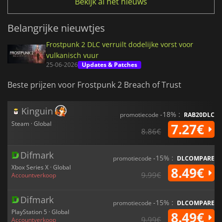
Bekijk al het nieuws
Belangrijke nieuwtjes
Frostpunk 2 DLC verruilt dodelijke vorst voor
vulkanisch vuur
25-06-2026
Updates & Patches
Beste prijzen voor Frostpunk 2 Breach of Trust
Kinguin
-18% :
promotiecode
RAB20DLC
Steam · Global
7.27€
8.86€
Difmark
-15% :
promotiecode
DLCOMPARE
Xbox Series X · Global
8.49€
9.99€
Accountverkoop
Difmark
-15% :
promotiecode
DLCOMPARE
PlayStation 5 · Global
8.49€
9.99€
Accountverkoop