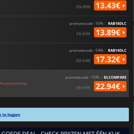
13.43€
15.99€
-16% :
promotiecode
RAB18DLC
13.89€
16.53€
-14% :
promotiecode
RAB14DLC
17.32€
20.14€
-15% :
promotiecode
DLCOMPARE
Accountverkoop
22.94€
26.99€
n te loggen