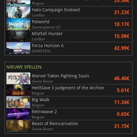
33.54€
Kinguin
Halo Campaign Evolved
31.23€
LootBar
Palworld
18.17€
Gamesplanet US
Mistfall Hunter
15.98€
LootBar
Forza Horizon 6
42.99€
GAMESEAL
NIEUWE SPELLEN
Marvel Tokon Fighting Souls
46.40€
Game Boost
HellSlave II Judgment of the Archon
5.61€
Kinguin
Big Walk
11.34€
Kinguin
Retrowave 2
0.65€
Kinguin
Beast of Reincarnation
31.15€
Game Boost