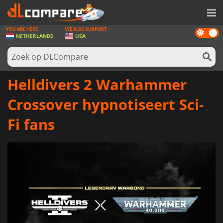
YOU ARE HERE
WE ALSO SUPPORT
Dark
SPELLEN
NETHERLANDS
USA
mode
GAME CARDS
SOFTWARE
Helldivers 2 Warhammer
REWARDS
Crossover hypnotiseert Sci-
NIEUWS
Fi fans
LOG IN OF REGISTREER