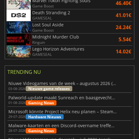
Marvel Tokon Fighting Souls
46.40€
Game Boost
Death Stranding 2
41.01€
GAMESEAL
Lost Soul Aside
24.24€
Game Boost
Midnight Murder Club
5.54€
Kinguin
Lego Horizon Adventures
14.02€
GAMESEAL
TRENDING NU
Niuwe Videogames van de week – augustus 2026 (week 32)
Nieuwe game releases
03-08-2026
Palworld-update maakt Sunreach en baasgevechten stabieler
Gaming News
01-08-2026
Microsoft könnte Project Helix neu planen – Steam-Support wackelt
Hardware Nieuws
29-07-2026
Malware-kaarten en een Discord-overname treffen Meccha Chameleon
Gaming News
28-07-2026