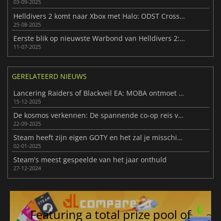
03-09-2025
Helldivers 2 komt naar Xbox met Halo: ODST Crossover
25-08-2025
Eerste blik op nieuwste Warbond van Helldivers 2: Control Group
11-07-2025
GERELATEERD NIEUWS
Lancering Raiders of Blackveil EA: MOBA ontmoet Roguelite
15-12-2025
De kosmos verkennen: De spannende co-op reis van Jump Space
22-09-2025
Steam heeft zijn eigen GOTY en het zal je misschien verrassen
02-01-2025
Steam's meest gespeelde van het jaar onthuld
27-12-2024
Featuring a total prize pool of