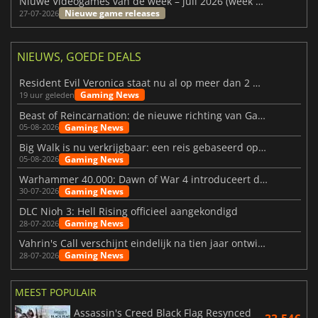
Niuwe Videogames van de week – juli 2026 (week 31)
Nieuwe game releases
27-07-2026
NIEUWS, GOEDE DEALS
Resident Evil Veronica staat nu al op meer dan 2 miljoen verlanglijstjes
Gaming News
19 uur geleden
Beast of Reincarnation: de nieuwe richting van Game Freak
Gaming News
05-08-2026
Big Walk is nu verkrijgbaar: een reis gebaseerd op vriendschap
Gaming News
05-08-2026
Warhammer 40.000: Dawn of War 4 introduceert de Necron-factie
Gaming News
30-07-2026
DLC Nioh 3: Hell Rising officieel aangekondigd
Gaming News
28-07-2026
Vahrin's Call verschijnt eindelijk na tien jaar ontwikkeling
Gaming News
28-07-2026
MEEST POPULAIR
Assassin's Creed Black Flag Resynced