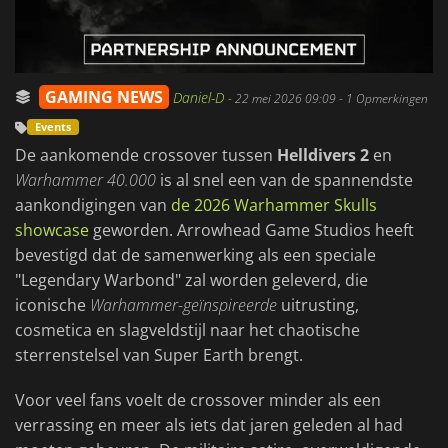
GAMING NEWS
Daniel-D
-
22 mei 2026 09:09
- 1 Opmerkingen
Events
De aankomende crossover tussen
Helldivers 2
en
Warhammer 40.000
is al snel een van de spannendste
aankondigingen van
de 2026 Warhammer Skulls
showcase
geworden. Arrowhead Game Studios heeft
bevestigd dat de samenwerking als een speciale
"Legendary Warbond" zal worden geleverd, die
iconische
Warhammer-geïnspireerde
uitrusting,
cosmetica en slagveldstijl naar het chaotische
sterrenstelsel van Super Earth brengt.
Voor veel fans voelt de crossover minder als een
verrassing en meer als iets dat jaren geleden al had