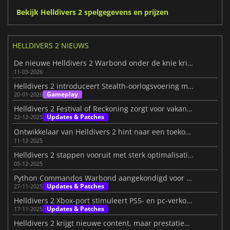
Bekijk Helldivers 2 spelgegevens en prijzen
HELLDIVERS 2 NIEUWS
De nieuwe Helldivers 2 Warbond onder de knie krijgen
11-03-2026
Helldivers 2 introduceert Stealth-oorlogsvoering met onbekend regiment
Gameplay
20-01-2026
Helldivers 2 Festival of Reckoning zorgt voor vakantiechaos
Updates & Patches
22-12-2025
Ontwikkelaar van Helldivers 2 hint naar een toekomstige roguelite-modus
11-12-2025
Helldivers 2 stappen vooruit met sterk optimalisatiewerk
05-12-2025
Python Commandos Warbond aangekondigd voor december 2025
Updates & Patches
27-11-2025
Helldivers 2 Xbox-port stimuleert PS5- en pc-verkoop, bevestigt Sony
Updates & Patches
17-11-2025
Helldivers 2 krijgt nieuwe content, maar prestatieproblemen blijven