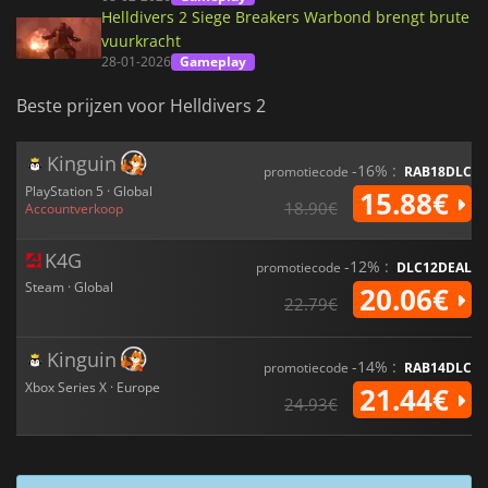
Helldivers 2 Siege Breakers Warbond brengt brute
vuurkracht
28-01-2026
Gameplay
Beste prijzen voor Helldivers 2
Kinguin
-16% :
promotiecode
RAB18DLC
PlayStation 5 · Global
15.88€
18.90€
Accountverkoop
K4G
-12% :
promotiecode
DLC12DEAL
Steam · Global
20.06€
22.79€
Kinguin
-14% :
promotiecode
RAB14DLC
Xbox Series X · Europe
21.44€
24.93€