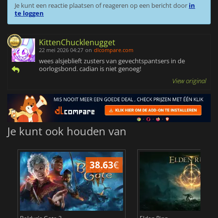
Je kunt een reactie plaatsen of reageren op een bericht door
in
te loggen
KittenChucklenugget
22 mei 2026 04:27
on
dlcompare.com
wees alsjeblieft zusters van gevechtspantsers in de
oorlogsbond. cadian is niet genoeg!
View original
Je kunt ook houden van
38.63
€
4