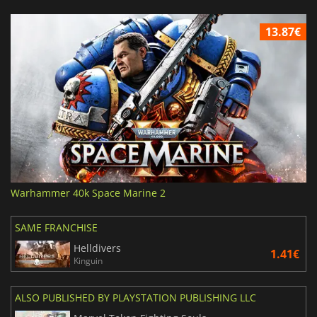
13.87€
Warhammer 40k Space Marine 2
SAME FRANCHISE
Helldivers
1.41€
Kinguin
ALSO PUBLISHED BY PLAYSTATION PUBLISHING LLC