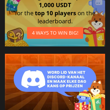
1,000 USDT
for the
top 10 players
on the
leaderboard.
4 WAYS TO WIN BIG!