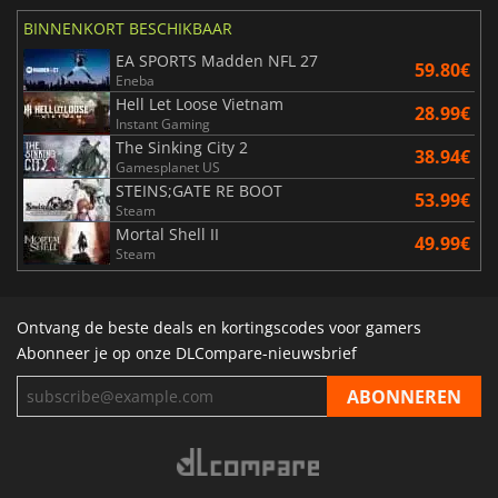
BINNENKORT BESCHIKBAAR
EA SPORTS Madden NFL 27
59.80€
Eneba
Hell Let Loose Vietnam
28.99€
Instant Gaming
The Sinking City 2
38.94€
Gamesplanet US
STEINS;GATE RE BOOT
53.99€
Steam
Mortal Shell II
49.99€
Steam
Ontvang de beste deals en kortingscodes voor gamers
Abonneer je op onze DLCompare-nieuwsbrief