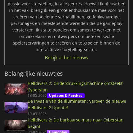
passie voor storytelling in alle genres. Hoewel ik nieuw ben
in het vak, breng ik een grote enthousiasme mee voor het
creëren van boeiende verhaallijnen, gedenkwaardige
personages en meeslepende werelden die de gameplay
versterken. Ik sta te popelen om samen te werken met
ontwikkelaars en ontwerpers om betekenisvolle
spelerservaringen te creëren en te groeien binnen de
interactieve storytelling-sector.
Bekijk al het nieuws
Belangrijke nieuwtjes
Helldivers 2: Onderdrukkingsmachine ontsteekt
Cyberstan
18-05-2026
Updates & Patches
De invasie van de Illuminaten: Verover de nieuwe
Helldivers 2 Update!
19-03-2026
Helldivers 2: De barbaarse mars naar Cyberstan
begint
08-02-2026
Gameplay