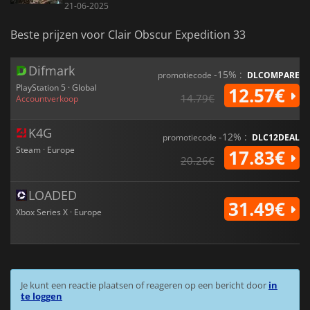
21-06-2025
Beste prijzen voor Clair Obscur Expedition 33
Difmark
-15% :
promotiecode
DLCOMPARE
PlayStation 5 · Global
12.57€
14.79€
Accountverkoop
K4G
-12% :
promotiecode
DLC12DEAL
Steam · Europe
17.83€
20.26€
LOADED
31.49€
Xbox Series X · Europe
Je kunt een reactie plaatsen of reageren op een bericht door
in
te loggen