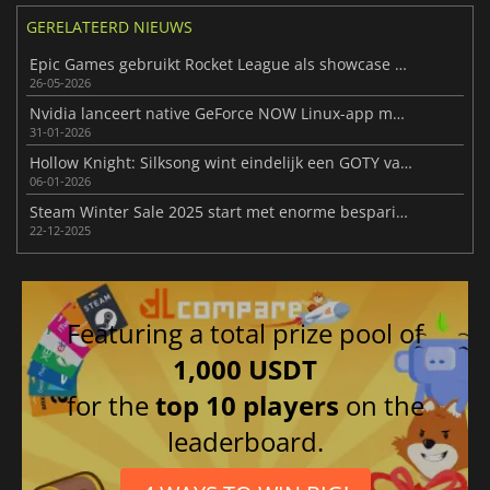
GERELATEERD NIEUWS
Epic Games gebruikt Rocket League als showcase voor UE6
26-05-2026
Nvidia lanceert native GeForce NOW Linux-app met DLSS en ray tracing
31-01-2026
Hollow Knight: Silksong wint eindelijk een GOTY van Expeditie 33
06-01-2026
Steam Winter Sale 2025 start met enorme besparingen in de hele winkel
22-12-2025
Featuring a total prize pool of
1,000 USDT
for the
top 10 players
on the
leaderboard.