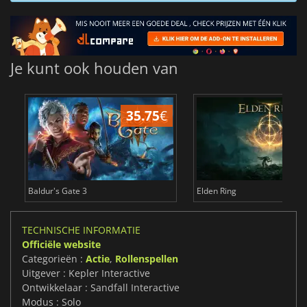
Je kunt ook houden van
35.75
€
4
Baldur's Gate 3
Elden Ring
TECHNISCHE INFORMATIE
Officiële website
Categorieën :
Actie
,
Rollenspellen
Uitgever : Kepler Interactive
Ontwikkelaar : Sandfall Interactive
Modus : Solo