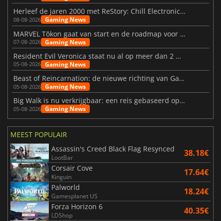
Herleef de jaren 2000 met ReStory: Chill Electronics Repairs
Gaming News
08-08-2026
MARVEL Tōkon gaat van start en de roadmap voor jaar 1 is bekendgemaakt
Gaming News
07-08-2026
Resident Evil Veronica staat nu al op meer dan 2 miljoen verlanglijstjes
Gaming News
05-08-2026
Beast of Reincarnation: de nieuwe richting van Game Freak
Gaming News
05-08-2026
Big Walk is nu verkrijgbaar: een reis gebaseerd op vriendschap
Gaming News
05-08-2026
MEEST POPULAIR
Assassin's Creed Black Flag Resynced
38.18€
LootBar
Corsair Cove
17.64€
Kinguin
Palworld
18.24€
Gamesplanet US
Forza Horizon 6
40.35€
LDShop