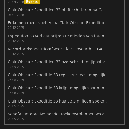
Events
24-04-2026
Clair Obscur: Expedition 33 blijft schitteren na Game van het Jaar
07-01-2026
Er komen meer spellen na Clair Obscur: Expedition 33
29-12-2025
Expedition 33 verliest prijzen te midden van intense AI controverse
22-12-2025
Recordbrekende triomf voor Clair Obscur bij TGA 2025
12-12-2025
Clair Obscur: Expedition 33 overschrijdt mijlpaal van 4,4 miljoen verkopen
17-09-2025
Clair Obscur: Expeditie 33 regisseur teast mogelijke DLC
28-08-2025
Clair Obscur: Expeditie 33 krijgt mogelijk spannende nieuwe content
18-06-2025
Clair Obscur: Expeditie 33 haalt 3,3 miljoen spelers in 33 dagen
28-05-2025
Sandfall Interactive herziet toekomstplannen voor Clair Obscur: Expedition 33
26-05-2025