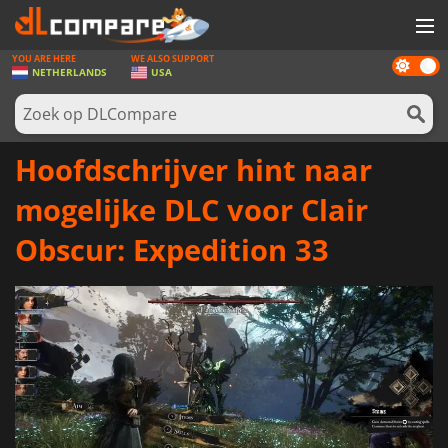
YOU ARE HERE
WE ALSO SUPPORT
Dark
SPELLEN
NETHERLANDS
USA
mode
GAME CARDS
SOFTWARE
Hoofdschrijver hint naar
REWARDS
mogelijke DLC voor Clair
NIEUWS
Obscur: Expedition 33
LOG IN OF REGISTREER