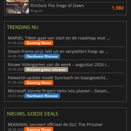
Flintlock The Siege of Dawn
1.98€
Kinguin
TRENDING NU
MARVEL Tōkon gaat van start en de roadmap voor jaar 1 is bekendgemaakt
Gaming News
07-08-2026
Steam Frame-prijs lekt uit en verplettert hoop op betaalbare VR
Hardware Nieuws
04-08-2026
Niuwe Videogames van de week – augustus 2026 (week 32)
Nieuwe game releases
03-08-2026
Palworld-update maakt Sunreach en baasgevechten stabieler
Gaming News
01-08-2026
Microsoft könnte Project Helix neu planen – Steam-Support wackelt
Hardware Nieuws
29-07-2026
NIEUWS, GOEDE DEALS
REANIMAL lanceert officieel de DLC The Prisoner
Gaming News
08-08-2026