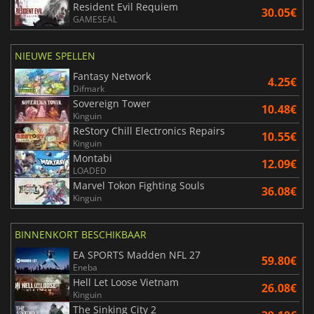
Resident Evil Requiem
30.05€
GAMESEAL
NIEUWE SPELLEN
Fantasy Network
4.25€
Difmark
Sovereign Tower
10.48€
Kinguin
ReStory Chill Electronics Repairs
10.55€
Kinguin
Montabi
12.09€
LOADED
Marvel Tokon Fighting Souls
36.08€
Kinguin
BINNENKORT BESCHIKBAAR
EA SPORTS Madden NFL 27
59.80€
Eneba
Hell Let Loose Vietnam
26.08€
Kinguin
The Sinking City 2