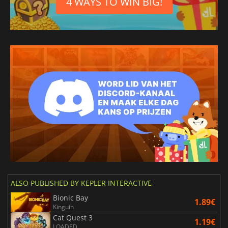
4 WAYS TO WIN BIG!
ALSO PUBLISHED BY KEPLER INTERACTIVE
Bionic Bay
1.89€
Kinguin
Cat Quest 3
1.19€
LOADED