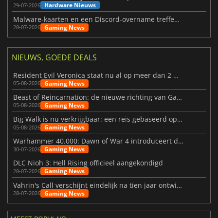
Hardware Nieuws
29-07-2026
Malware-kaarten en een Discord-overname treffen Meccha Chameleon
Gaming News
28-07-2026
NIEUWS, GOEDE DEALS
Resident Evil Veronica staat nu al op meer dan 2 miljoen verlanglijstjes
Gaming News
05-08-2026
Beast of Reincarnation: de nieuwe richting van Game Freak
Gaming News
05-08-2026
Big Walk is nu verkrijgbaar: een reis gebaseerd op vriendschap
Gaming News
05-08-2026
Warhammer 40.000: Dawn of War 4 introduceert de Necron-factie
Gaming News
30-07-2026
DLC Nioh 3: Hell Rising officieel aangekondigd
Gaming News
28-07-2026
Vahrin's Call verschijnt eindelijk na tien jaar ontwikkeling
Gaming News
28-07-2026