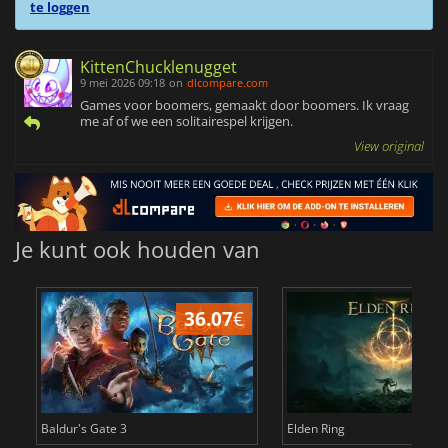
te loggen
KittenChucklenugget
9 mei 2026 09:18
on
dlcompare.com
Games voor boomers, gemaakt door boomers. Ik vraag
me af of we een solitairespel krijgen.
View original
Je kunt ook houden van
36.07
€
4
Baldur's Gate 3
Elden Ring