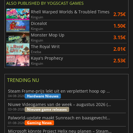
ALSO PUBLISHED BY YOGSCAST GAMES
Rhell Warped Worlds & Troubled Times
2.75€
Kinguin
Dicealot
1.50€
Kinguin
Monster Mop Up
3.15€
Kinguin
The Royal Writ
2.01€
Eneba
Kaya's Prophecy
2.53€
Kinguin
TRENDING NU
Steam Frame-prijs lekt uit en verplettert hoop op betaalbare VR
Hardware Nieuws
04-08-2026
Niuwe Videogames van de week – augustus 2026 (week 32)
Nieuwe game releases
03-08-2026
Palworld-update maakt Sunreach en baasgevechten stabieler
Gaming News
01-08-2026
Microsoft könnte Project Helix neu planen – Steam-Support wackelt