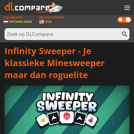
YOU ARE HERE
WE ALSO SUPPORT
Dark
SPELLEN
NETHERLANDS
USA
mode
GAME CARDS
SOFTWARE
Infinity Sweeper - Je
REWARDS
klassieke Minesweeper
NIEUWS
maar dan roguelite
LOG IN OF REGISTREER