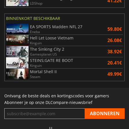
41.22€
LDShop
BINNENKORT BESCHIKBAAR
EA SPORTS Madden NFL 27
59.80€
Eneba
Hell Let Loose Vietnam
26.08€
Kinguin
The Sinking City 2
38.92€
Gamesplanet US
STEINS;GATE RE BOOT
20.41€
Kinguin
Mortal Shell II
49.99€
Steam
Ontvang de beste deals en kortingscodes voor gamers
Abonneer je op onze DLCompare-nieuwsbrief