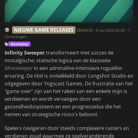
NIEUWE GAME RELEASES
Daniel-D
-
9 mei 2026 09:00
- 1
Opmerkingen
Gameplay
Infinity Sweeper
transformeert met succes de
nostalgische, statische logica van de klassieke
Minesweeper
in een adrenaline-intensieve roguelite-
ervaring. De titel is ontwikkeld door Longshot Studio en
uitgegeven door Yogscast Games. De frustratie van het
"game over" zijn van het raken van een enkele mijn is
verdwenen en wordt vervangen door een
gezondheidssysteem en een progressielus die het
nemen van strategische risico's beloont.
Spelers navigeren door steeds complexere rasters en
verdienen goud waarmee ze spelveranderende