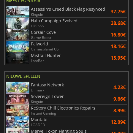
MEEST POPULAIR
Assassin's Creed Black Flag Resynced
37.75€
Kinguin
Halo Campaign Evolved
28.68€
LDShop
Corsair Cove
16.80€
Game Boost
Palworld
18.16€
Gamesplanet US
Mistfall Hunter
15.95€
LootBar
NIEUWE SPELLEN
Fantasy Network
4.23€
Difmark
Sovereign Tower
9.66€
Kinguin
ReStory Chill Electronics Repairs
8.99€
Instant Gaming
Montabi
12.09€
LOADED
Marvel Tokon Fighting Souls