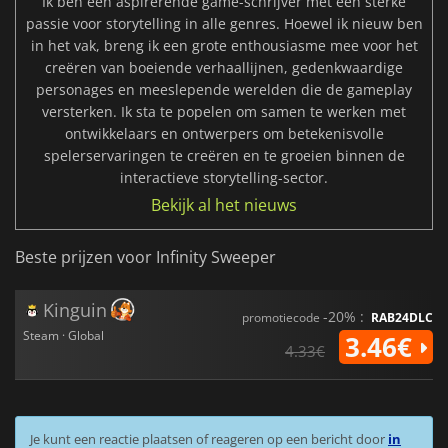
Ik ben een aspirerende game-schrijver met een sterke
passie voor storytelling in alle genres. Hoewel ik nieuw ben
in het vak, breng ik een grote enthousiasme mee voor het
creëren van boeiende verhaallijnen, gedenkwaardige
personages en meeslepende werelden die de gameplay
versterken. Ik sta te popelen om samen te werken met
ontwikkelaars en ontwerpers om betekenisvolle
spelerservaringen te creëren en te groeien binnen de
interactieve storytelling-sector.
Bekijk al het nieuws
Beste prijzen voor Infinity Sweeper
Kinguin
-20% :
promotiecode
RAB24DLC
Steam · Global
3.46€
4.33€
Je kunt een reactie plaatsen of reageren op een bericht door
in