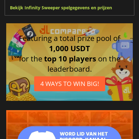
Bekijk Infinity Sweeper spelgegevens en prijzen
Featuring a total prize pool of
1,000 USDT
for the
top 10 players
on the
leaderboard.
4 WAYS TO WIN BIG!