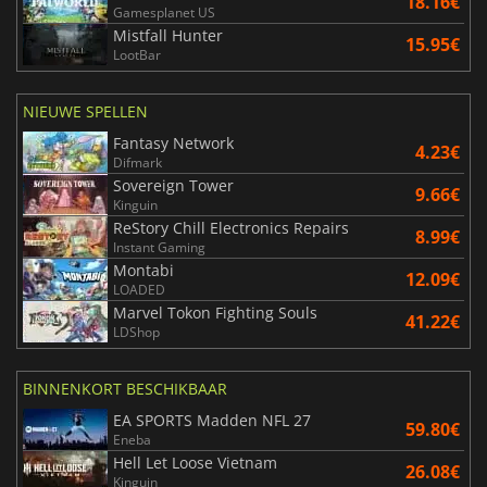
18.16€
Gamesplanet US
Mistfall Hunter
15.95€
LootBar
NIEUWE SPELLEN
Fantasy Network
4.23€
Difmark
Sovereign Tower
9.66€
Kinguin
ReStory Chill Electronics Repairs
8.99€
Instant Gaming
Montabi
12.09€
LOADED
Marvel Tokon Fighting Souls
41.22€
LDShop
BINNENKORT BESCHIKBAAR
EA SPORTS Madden NFL 27
59.80€
Eneba
Hell Let Loose Vietnam
26.08€
Kinguin