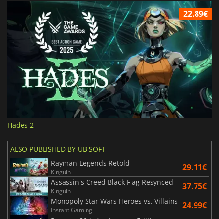
22.89€
Hades 2
ALSO PUBLISHED BY UBISOFT
Rayman Legends Retold
29.11€
Kinguin
Assassin's Creed Black Flag Resynced
37.75€
Kinguin
Monopoly Star Wars Heroes vs. Villains
24.99€
Instant Gaming