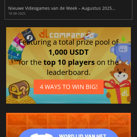
Nieuwe Videogames van de Week – Augustus 2025 (Week 34)
18-08-2025
Featuring a total prize pool of
1,000 USDT
for the
top 10 players
on the
leaderboard.
4 WAYS TO WIN BIG!