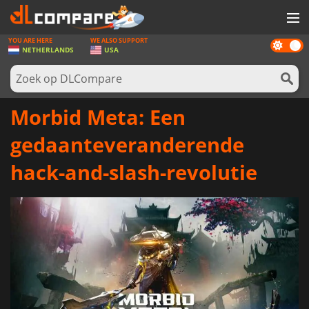
YOU ARE HERE
WE ALSO SUPPORT
Dark
SPELLEN
NETHERLANDS
USA
mode
GAME CARDS
SOFTWARE
Morbid Meta: Een
REWARDS
gedaanteveranderende
NIEUWS
hack-and-slash-revolutie
LOG IN OF REGISTREER