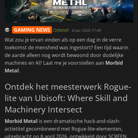
GAMING NEWS
OctaneE
-
8 apr 2026 17:40
Wat zou je ervan vinden als op een dag in de verre
toekomst de mensheid was ingestort? Een tijd waarin
de aarde alleen nog wordt bewoond door dodelijke
machines en AI? Laat me je voorstellen aan
Morbid
Metal
.
Ontdek het meesterwerk Rogue-
lite van Ubisoft: Where Skill and
Machinery Intersect
Morbid Metal
is een dramatische hack-and-slash-
actietitel gecombineerd met Rogue-lite-elementen,
uitgebracht op 8 april 2026, ontwikkeld door SCREEN