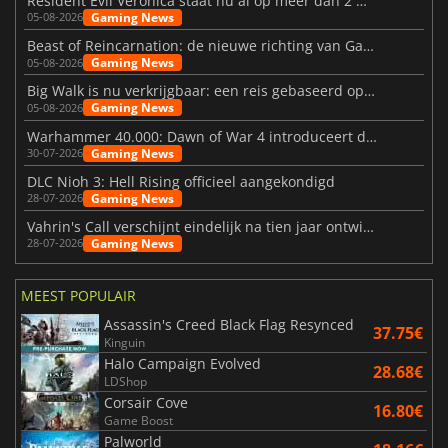
Resident Evil Veronica staat nu al op meer dan 2 miljoen verlanglijstjes
Gaming News
05-08-2026
Beast of Reincarnation: de nieuwe richting van Game Freak
Gaming News
05-08-2026
Big Walk is nu verkrijgbaar: een reis gebaseerd op vriendschap
Gaming News
05-08-2026
Warhammer 40.000: Dawn of War 4 introduceert de Necron-factie
Gaming News
30-07-2026
DLC Nioh 3: Hell Rising officieel aangekondigd
Gaming News
28-07-2026
Vahrin's Call verschijnt eindelijk na tien jaar ontwikkeling
Gaming News
28-07-2026
MEEST POPULAIR
Assassin's Creed Black Flag Resynced
37.75€
Kinguin
Halo Campaign Evolved
28.68€
LDShop
Corsair Cove
16.80€
Game Boost
Palworld