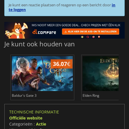
Je kunt een reactie plaatsen of reageren op een bericht door
in
te loggen
Je kunt ook houden van
36.07
€
4
Baldur's Gate 3
Elden Ring
TECHNISCHE INFORMATIE
Officiële website
Categorieën :
Actie