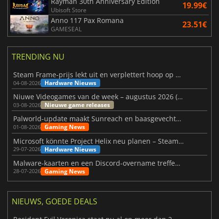
Rayman 30th Anniversary Edition
19.99€
Ubisoft Store
Anno 117 Pax Romana
23.51€
GAMESEAL
TRENDING NU
Steam Frame-prijs lekt uit en verplettert hoop op betaalbare VR
Hardware Nieuws
04-08-2026
Niuwe Videogames van de week – augustus 2026 (week 32)
Nieuwe game releases
03-08-2026
Palworld-update maakt Sunreach en baasgevechten stabieler
Gaming News
01-08-2026
Microsoft könnte Project Helix neu planen – Steam-Support wackelt
Hardware Nieuws
29-07-2026
Malware-kaarten en een Discord-overname treffen Meccha Chameleon
Gaming News
28-07-2026
NIEUWS, GOEDE DEALS