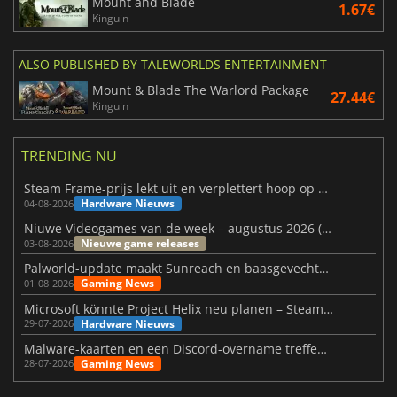
Mount and Blade
1.67€
Kinguin
ALSO PUBLISHED BY TALEWORLDS ENTERTAINMENT
Mount & Blade The Warlord Package
27.44€
Kinguin
TRENDING NU
Steam Frame-prijs lekt uit en verplettert hoop op betaalbare VR
Hardware Nieuws
04-08-2026
Niuwe Videogames van de week – augustus 2026 (week 32)
Nieuwe game releases
03-08-2026
Palworld-update maakt Sunreach en baasgevechten stabieler
Gaming News
01-08-2026
Microsoft könnte Project Helix neu planen – Steam-Support wackelt
Hardware Nieuws
29-07-2026
Malware-kaarten en een Discord-overname treffen Meccha Chameleon
Gaming News
28-07-2026