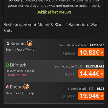
tot een professionele World of Warcraft-streamer en nu
gepassioneerd over alles wat met games te maken heeft.
Bekijk al het nieuws
Beste prijzen voor Mount & Blade 2 Bannerlord War
Sails
Kinguin
-16% :
promotiecode
RAB18DLC
Steam · Rest of World
10.83€
12.89€
Difmark
-15% :
promotiecode
DLCOMPARE
PlayStation 5 · Global
14.44€
16.99€
Accountverkoop
Eneba
-8% :
promotiecode
DLC8
Xbox Series X · Europe
19.94€
21.67€