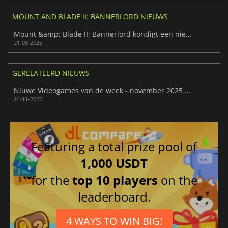
MOUNT AND BLADE II: BANNERLORD NIEUWS
Mount &amp; Blade II: Bannerlord kondigt een nieuwe uitbreiding aan
21-03-2025
GERELATEERD NIEUWS
Niuwe Videogames van de week - november 2025 (week 48)
24-11-2025
Featuring a total prize pool of
1,000 USDT
for the
top 10 players
on the
leaderboard.
4 WAYS TO WIN BIG!