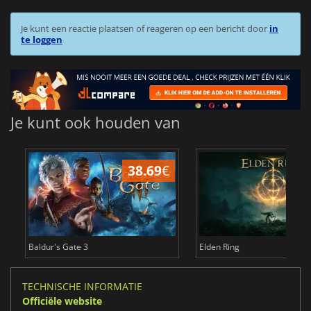
Je kunt een reactie plaatsen of reageren op een bericht door
in
te loggen
Je kunt ook houden van
38.69
€
4
Baldur's Gate 3
Elden Ring
TECHNISCHE INFORMATIE
Officiële website