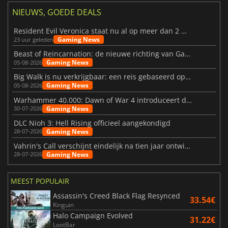
NIEUWS, GOEDE DEALS
Resident Evil Veronica staat nu al op meer dan 2 miljoen verlanglijstjes
Gaming News
23 uur geleden
Beast of Reincarnation: de nieuwe richting van Game Freak
Gaming News
05-08-2026
Big Walk is nu verkrijgbaar: een reis gebaseerd op vriendschap
Gaming News
05-08-2026
Warhammer 40.000: Dawn of War 4 introduceert de Necron-factie
Gaming News
30-07-2026
DLC Nioh 3: Hell Rising officieel aangekondigd
Gaming News
28-07-2026
Vahrin's Call verschijnt eindelijk na tien jaar ontwikkeling
Gaming News
28-07-2026
MEEST POPULAIR
Assassin's Creed Black Flag Resynced
33.54€
Kinguin
Halo Campaign Evolved
31.22€
LootBar