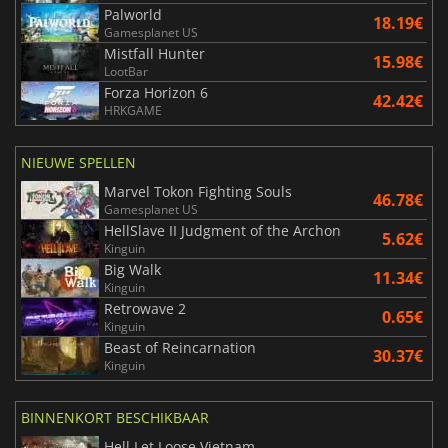
Palworld
18.19€
Gamesplanet US
Mistfall Hunter
15.98€
LootBar
Forza Horizon 6
42.42€
HRKGAME
NIEUWE SPELLEN
Marvel Tokon Fighting Souls
46.78€
Gamesplanet US
HellSlave II Judgment of the Archon
5.62€
Kinguin
Big Walk
11.34€
Kinguin
Retrowave 2
0.65€
Kinguin
Beast of Reincarnation
30.37€
Kinguin
BINNENKORT BESCHIKBAAR
Hell Let Loose Vietnam