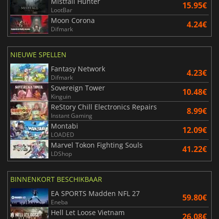
Mistfall Hunter
15.95€
LootBar
Moon Corona
4.24€
Difmark
NIEUWE SPELLEN
Fantasy Network
4.23€
Difmark
Sovereign Tower
10.48€
Kinguin
ReStory Chill Electronics Repairs
8.99€
Instant Gaming
Montabi
12.09€
LOADED
Marvel Tokon Fighting Souls
41.22€
LDShop
BINNENKORT BESCHIKBAAR
EA SPORTS Madden NFL 27
59.80€
Eneba
Hell Let Loose Vietnam
26.08€