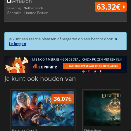
Amazon
63.32€
Levering · Netherlands
Gebruikt
Limited Edition
Je kunt een reactie plaatsen of reageren op een bericht door
in
te loggen
Je kunt ook houden van
36.07
€
4
Baldur's Gate 3
Elden Ring