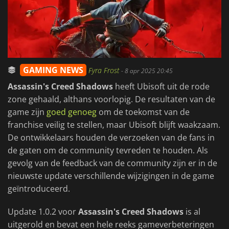
GAMING NEWS
Fyra Frost
-
8 apr 2025 20:45
Assassin's Creed Shadows
heeft Ubisoft uit de rode
zone gehaald, althans voorlopig. De resultaten van de
game zijn
goed genoeg
om de toekomst van de
franchise veilig te stellen, maar Ubisoft blijft waakzaam.
De ontwikkelaars houden de verzoeken van de fans in
de gaten om de community tevreden te houden. Als
gevolg van de feedback van de community zijn er in de
nieuwste update verschillende wijzigingen in de game
geïntroduceerd.
Update 1.0.2 voor
Assassin's Creed Shadows
is al
uitgerold en bevat een hele reeks gameverbeteringen