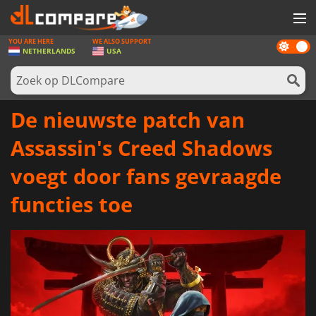
YOU ARE HERE
WE ALSO SUPPORT
Dark
SPELLEN
NETHERLANDS
USA
mode
GAME CARDS
SOFTWARE
De nieuwste patch van
REWARDS
Assassin's Creed Shadows
NIEUWS
voegt door fans gevraagde
LOG IN OF REGISTREER
functies toe