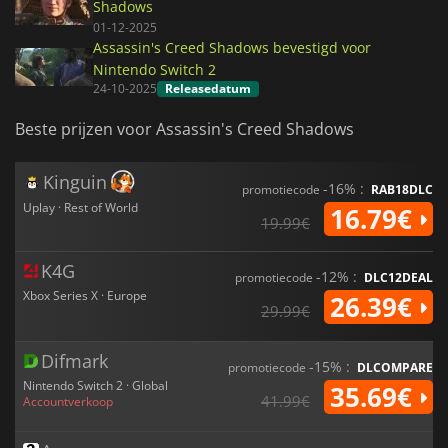
Shadows
01-12-2025
Assassin's Creed Shadows bevestigd voor
Nintendo Switch 2
24-10-2025
Releasedatum
Beste prijzen voor Assassin's Creed Shadows
Kinguin
-16% :
promotiecode
RAB18DLC
Uplay · Rest of World
16.79€
19.99€
K4G
-12% :
promotiecode
DLC12DEAL
Xbox Series X · Europe
26.39€
29.99€
Difmark
-15% :
promotiecode
DLCOMPARE
Nintendo Switch 2 · Global
35.69€
41.99€
Accountverkoop