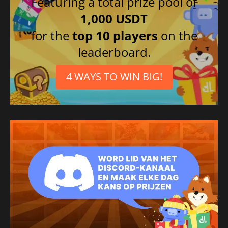
Featuring a total prize pool of
1,000 USDT
for the
top 10 players
on the
leaderboard.
4 WAYS TO WIN BIG!