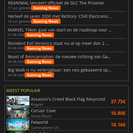
REANIMAL lanceert officieel de DLC The Prisoner
Gaming News
17 uur geleden
Herleef de jaren 2000 met ReStory: Chill Electronics Repairs
Gaming News
18 uur geleden
MARVEL Tōkon gaat van start en de roadmap voor jaar 1 is bekendgemaakt
Gaming News
07-08-2026
Resident Evil Veronica staat nu al op meer dan 2 miljoen verlanglijstjes
Gaming News
05-08-2026
Beast of Reincarnation: de nieuwe richting van Game Freak
Gaming News
05-08-2026
Big Walk is nu verkrijgbaar: een reis gebaseerd op vriendschap
Gaming News
05-08-2026
MEEST POPULAIR
Assassin's Creed Black Flag Resynced
37.75€
Kinguin
Corsair Cove
16.80€
Game Boost
Palworld
18.16€
Gamesplanet US