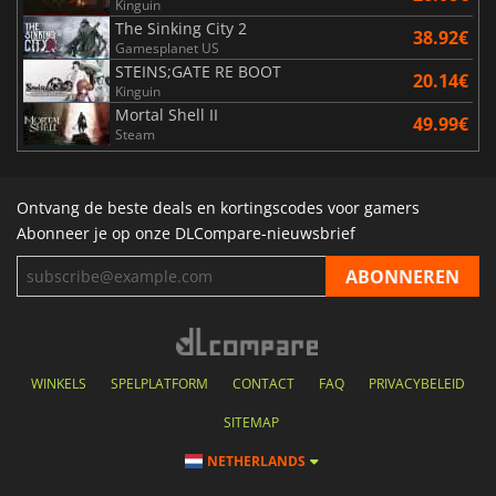
Kinguin
The Sinking City 2
38.92€
Gamesplanet US
STEINS;GATE RE BOOT
20.14€
Kinguin
Mortal Shell II
49.99€
Steam
Ontvang de beste deals en kortingscodes voor gamers
Abonneer je op onze DLCompare-nieuwsbrief
WINKELS
SPELPLATFORM
CONTACT
FAQ
PRIVACYBELEID
SITEMAP
NETHERLANDS