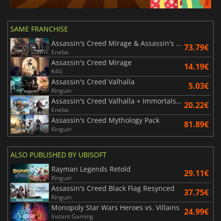
SAME FRANCHISE
Assassin's Creed Mirage & Assassin's Creed Valhalla Bundle
73.79€
Eneba
Assassin's Creed Mirage
14.19€
K4G
Assassin's Creed Valhalla
5.03€
Kinguin
Assassin's Creed Valhalla + Immortals Fenyx Rising Bundle
20.22€
Eneba
Assassin's Creed Mythology Pack
81.89€
Kinguin
ALSO PUBLISHED BY UBISOFT
Rayman Legends Retold
29.11€
Kinguin
Assassin's Creed Black Flag Resynced
37.75€
Kinguin
Monopoly Star Wars Heroes vs. Villains
24.99€
Instant Gaming