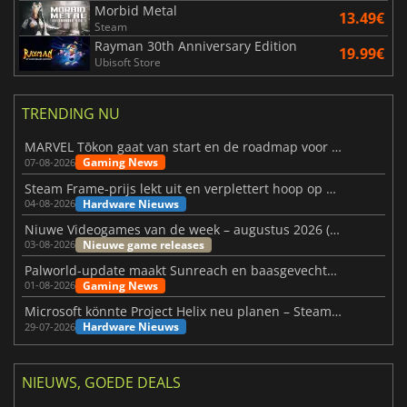
Morbid Metal
13.49€
Steam
Rayman 30th Anniversary Edition
19.99€
Ubisoft Store
TRENDING NU
MARVEL Tōkon gaat van start en de roadmap voor jaar 1 is bekendgemaakt
Gaming News
07-08-2026
Steam Frame-prijs lekt uit en verplettert hoop op betaalbare VR
Hardware Nieuws
04-08-2026
Niuwe Videogames van de week – augustus 2026 (week 32)
Nieuwe game releases
03-08-2026
Palworld-update maakt Sunreach en baasgevechten stabieler
Gaming News
01-08-2026
Microsoft könnte Project Helix neu planen – Steam-Support wackelt
Hardware Nieuws
29-07-2026
NIEUWS, GOEDE DEALS