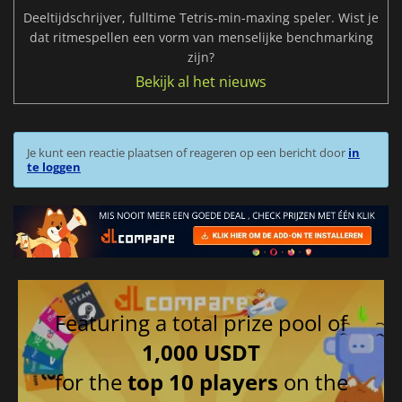
Deeltijdschrijver, fulltime Tetris-min-maxing speler. Wist je
dat ritmespellen een vorm van menselijke benchmarking
zijn?
Bekijk al het nieuws
Je kunt een reactie plaatsen of reageren op een bericht door
in
te loggen
Featuring a total prize pool of
1,000 USDT
for the
top 10 players
on the