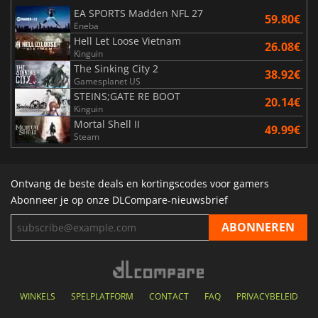
EA SPORTS Madden NFL 27
59.80€
Eneba
Hell Let Loose Vietnam
26.08€
Kinguin
The Sinking City 2
38.92€
Gamesplanet US
STEINS;GATE RE BOOT
20.14€
Kinguin
Mortal Shell II
49.99€
Steam
Ontvang de beste deals en kortingscodes voor gamers
Abonneer je op onze DLCompare-nieuwsbrief
WINKELS
SPELPLATFORM
CONTACT
FAQ
PRIVACYBELEID