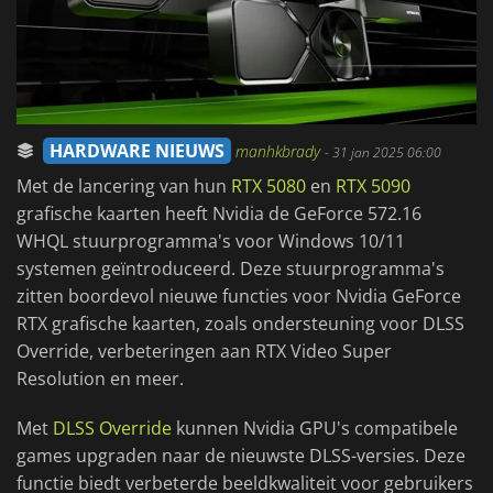
HARDWARE NIEUWS
manhkbrady
-
31 jan 2025 06:00
Met de lancering van hun
RTX 5080
en
RTX 5090
grafische kaarten heeft Nvidia de GeForce 572.16
WHQL stuurprogramma's voor Windows 10/11
systemen geïntroduceerd. Deze stuurprogramma's
zitten boordevol nieuwe functies voor Nvidia GeForce
RTX grafische kaarten, zoals ondersteuning voor DLSS
Override, verbeteringen aan RTX Video Super
Resolution en meer.
Met
DLSS Override
kunnen Nvidia GPU's compatibele
games upgraden naar de nieuwste DLSS-versies. Deze
functie biedt verbeterde beeldkwaliteit voor gebruikers