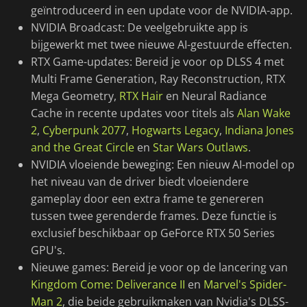
geïntroduceerd in een update voor de NVIDIA-app.
NVIDIA Broadcast: De veelgebruikte app is
bijgewerkt met twee nieuwe AI-gestuurde effecten.
RTX Game-updates: Bereid je voor op DLSS 4 met
Multi Frame Generation, Ray Reconstruction, RTX
Mega Geometry,
RTX Hair
en Neural Radiance
Cache in recente updates voor titels als
Alan Wake
2
,
Cyberpunk 2077
,
Hogwarts Legacy
,
Indiana Jones
and the Great Circle
en
Star Wars Outlaws
.
NVIDIA vloeiende beweging: Een nieuw AI-model op
het niveau van de driver biedt vloeiendere
gameplay door een extra frame te genereren
tussen twee gerenderde frames. Deze functie is
exclusief beschikbaar op GeForce RTX 50 Series
GPU's.
Nieuwe games: Bereid je voor op de lancering van
Kingdom Come: Deliverance II
en
Marvel's Spider-
Man 2
, die beide gebruikmaken van Nvidia's DLSS-