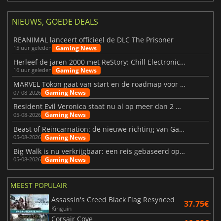
NIEUWS, GOEDE DEALS
REANIMAL lanceert officieel de DLC The Prisoner
Gaming News
15 uur geleden
Herleef de jaren 2000 met ReStory: Chill Electronics Repairs
Gaming News
16 uur geleden
MARVEL Tōkon gaat van start en de roadmap voor jaar 1 is bekendgemaakt
Gaming News
07-08-2026
Resident Evil Veronica staat nu al op meer dan 2 miljoen verlanglijstjes
Gaming News
05-08-2026
Beast of Reincarnation: de nieuwe richting van Game Freak
Gaming News
05-08-2026
Big Walk is nu verkrijgbaar: een reis gebaseerd op vriendschap
Gaming News
05-08-2026
MEEST POPULAIR
Assassin's Creed Black Flag Resynced
37.75€
Kinguin
Corsair Cove