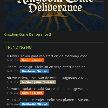
Kingdom Come Deliverance 2
TRENDING NU
MARVEL Tōkon gaat van start en de roadmap voor jaar 1 is bekendgemaakt
Gaming News
07-08-2026
Steam Frame-prijs lekt uit en verplettert hoop op betaalbare VR
Hardware Nieuws
04-08-2026
Niuwe Videogames van de week – augustus 2026 (week 32)
Nieuwe game releases
03-08-2026
Palworld-update maakt Sunreach en baasgevechten stabieler
Gaming News
01-08-2026
Microsoft könnte Project Helix neu planen – Steam-Support wackelt
Hardware Nieuws
29-07-2026