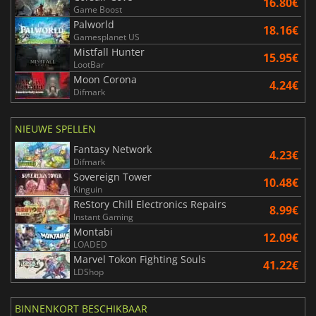
16.80€
Game Boost
Palworld
18.16€
Gamesplanet US
Mistfall Hunter
15.95€
LootBar
Moon Corona
4.24€
Difmark
NIEUWE SPELLEN
Fantasy Network
4.23€
Difmark
Sovereign Tower
10.48€
Kinguin
ReStory Chill Electronics Repairs
8.99€
Instant Gaming
Montabi
12.09€
LOADED
Marvel Tokon Fighting Souls
41.22€
LDShop
BINNENKORT BESCHIKBAAR