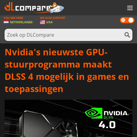
YOU ARE HERE
WE ALSO SUPPORT
Dark
SPELLEN
NETHERLANDS
USA
mode
GAME CARDS
SOFTWARE
Nvidia's nieuwste GPU-
REWARDS
stuurprogramma maakt
NIEUWS
DLSS 4 mogelijk in games en
LOG IN OF REGISTREER
toepassingen