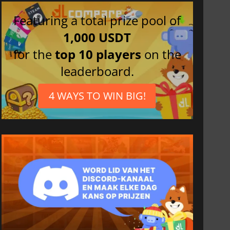
Featuring a total prize pool of
1,000 USDT
for the
top 10 players
on the
leaderboard.
4 WAYS TO WIN BIG!