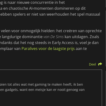
ag is naar nieuwe concurrentie in het
ca en chaotische AI-momenten domineren op dit
hebben spelers er niet van weerhouden het spel massaal
 velen voor onmogelijk hielden: het creëren van oprechte
e langdurige dominantie
van De Sims
kan uitdagen. Zoals
ndanks dat het nog steeds in Early Access is, voel je dan
xemplaar van
Paralives voor de laagste prijs
aan te
Deel
ien tot alles wat met gaming te maken heeft, ik ben
 en gadgets, want een meisje kan er nooit genoeg van