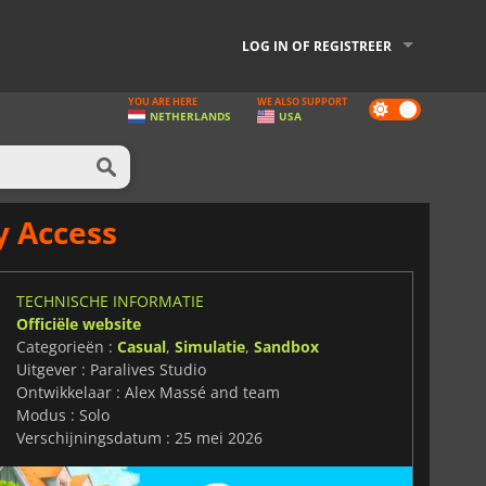
LOG IN OF REGISTREER
YOU ARE HERE
WE ALSO SUPPORT
Dark
NETHERLANDS
USA
mode
y Access
TECHNISCHE INFORMATIE
Officiële website
Categorieën :
Casual
,
Simulatie
,
Sandbox
Uitgever : Paralives Studio
Ontwikkelaar : Alex Massé and team
Modus : Solo
Verschijningsdatum : 25 mei 2026