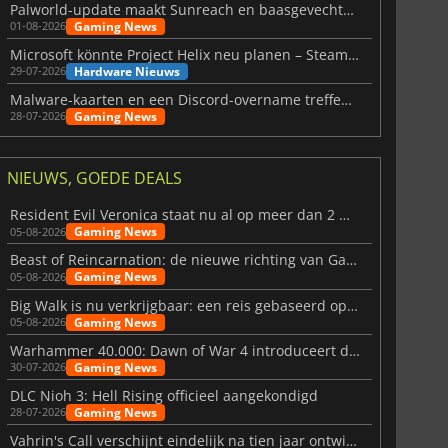
Palworld-update maakt Sunreach en baasgevechten stabieler
Gaming News
01-08-2026
Microsoft könnte Project Helix neu planen – Steam-Support wackelt
Hardware Nieuws
29-07-2026
Malware-kaarten en een Discord-overname treffen Meccha Chameleon
Gaming News
28-07-2026
NIEUWS, GOEDE DEALS
Resident Evil Veronica staat nu al op meer dan 2 miljoen verlanglijstjes
Gaming News
05-08-2026
Beast of Reincarnation: de nieuwe richting van Game Freak
Gaming News
05-08-2026
Big Walk is nu verkrijgbaar: een reis gebaseerd op vriendschap
Gaming News
05-08-2026
Warhammer 40.000: Dawn of War 4 introduceert de Necron-factie
Gaming News
30-07-2026
DLC Nioh 3: Hell Rising officieel aangekondigd
Gaming News
28-07-2026
Vahrin's Call verschijnt eindelijk na tien jaar ontwikkeling