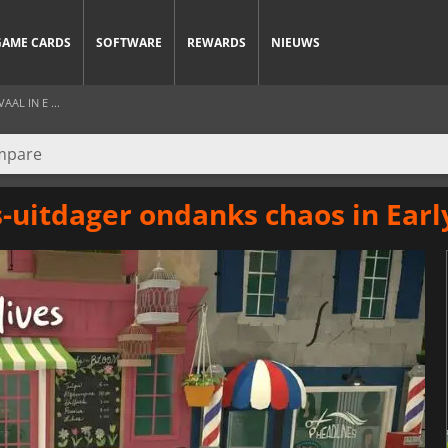
GAME CARDS
SOFTWARE
REWARDS
NIEUWS
AAL IN E ...
s-uitdager ondanks chaos in Earl