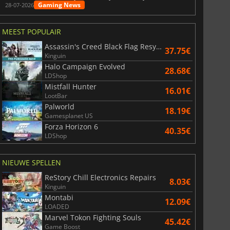
Gaming News
28-07-2026
MEEST POPULAIR
Assassin's Creed Black Flag Resynced
37.75€
Kinguin
Halo Campaign Evolved
28.68€
LDShop
Mistfall Hunter
16.01€
LootBar
Palworld
18.19€
Gamesplanet US
Forza Horizon 6
40.35€
LDShop
NIEUWE SPELLEN
ReStory Chill Electronics Repairs
8.03€
Kinguin
Montabi
12.09€
LOADED
Marvel Tokon Fighting Souls
45.42€
Game Boost