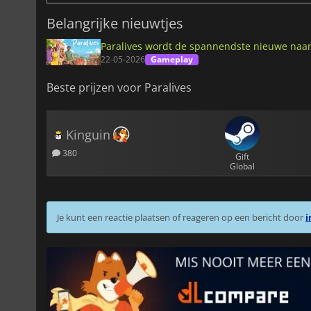
Belangrijke nieuwtjes
Paralives wordt de spannendste nieuwe naam
22-05-2026
Gameplay
Beste prijzen voor Paralives
Kinguin
380
Gift
Global
Je kunt een reactie plaatsen of reageren op een bericht door
i