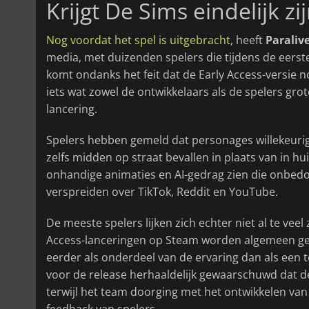
Krijgt De Sims eindelijk z
Nog voordat het spel is uitgebracht
, heeft
Paraliv
media, met duizenden spelers die tijdens de eerst
komt ondanks het feit dat de Early Access-versie 
iets wat zowel de ontwikkelaars als de spelers gr
lancering.
Spelers hebben gemeld dat personages willekeurig
zelfs midden op straat bevallen in plaats van in hu
onhandige animaties en AI-gedrag zien die onbedo
verspreiden over TikTok, Reddit en YouTube.
De meeste spelers lijken zich echter niet al te ve
Access-lanceringen op Steam worden algemeen gezi
eerder als onderdeel van de ervaring dan als een 
voor de release herhaaldelijk gewaarschuwd dat d
terwijl het team doorging met het ontwikkelen van 
feedback van spelers.