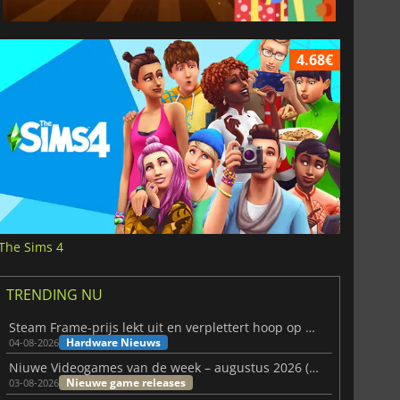
4.68€
The Sims 4
TRENDING NU
Steam Frame-prijs lekt uit en verplettert hoop op betaalbare VR
Hardware Nieuws
04-08-2026
Niuwe Videogames van de week – augustus 2026 (week 32)
Nieuwe game releases
03-08-2026