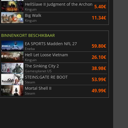
HellSlave II Judgment of the Archon
5.40€
Kinguin
Big Walk
11.34€
Kinguin
BINNENKORT BESCHIKBAAR
EA SPORTS Madden NFL 27
59.80€
Eneba
Hell Let Loose Vietnam
26.10€
Kinguin
The Sinking City 2
38.98€
Gamesplanet US
STEINS;GATE RE BOOT
53.99€
Steam
Mortal Shell II
49.99€
Steam