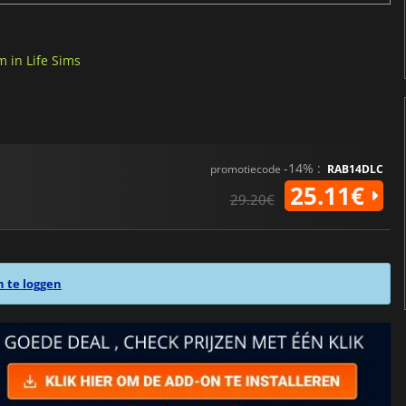
 in Life Sims
-14% :
promotiecode
RAB14DLC
25.11€
29.20€
n te loggen