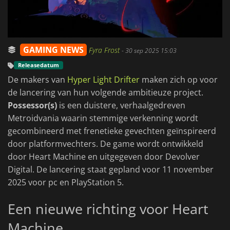
GAMING NEWS
Fyra Frost
-
30 sep 2025 15:03
Releasedatum
De makers van
Hyper Light Drifter
maken zich op voor
de lancering van hun volgende ambitieuze project.
Possessor(s)
is een duistere, verhaalgedreven
Metroidvania waarin stemmige verkenning wordt
gecombineerd met frenetieke gevechten geïnspireerd
door platformvechters. De game wordt ontwikkeld
door Heart Machine en uitgegeven door Devolver
Digital. De lancering staat gepland voor 11 november
2025 voor pc en PlayStation 5.
Een nieuwe richting voor Heart
Machine