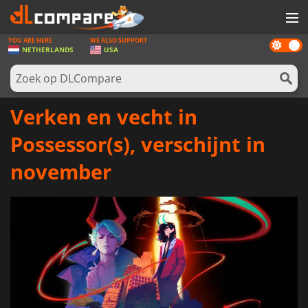
YOU ARE HERE
WE ALSO SUPPORT
Dark
SPELLEN
NETHERLANDS
USA
mode
GAME CARDS
SOFTWARE
Verken en vecht in
REWARDS
Possessor(s), verschijnt in
NIEUWS
november
LOG IN OF REGISTREER