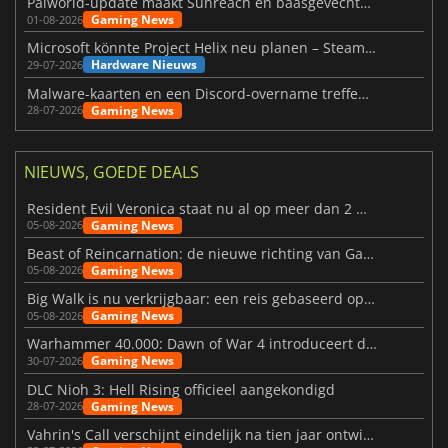
Palworld-update maakt Sunreach en baasgevechten stabieler
Gaming News
01-08-2026
Microsoft könnte Project Helix neu planen – Steam-Support wackelt
Hardware Nieuws
29-07-2026
Malware-kaarten en een Discord-overname treffen Meccha Chameleon
Gaming News
28-07-2026
NIEUWS, GOEDE DEALS
Resident Evil Veronica staat nu al op meer dan 2 miljoen verlanglijstjes
Gaming News
05-08-2026
Beast of Reincarnation: de nieuwe richting van Game Freak
Gaming News
05-08-2026
Big Walk is nu verkrijgbaar: een reis gebaseerd op vriendschap
Gaming News
05-08-2026
Warhammer 40.000: Dawn of War 4 introduceert de Necron-factie
Gaming News
30-07-2026
DLC Nioh 3: Hell Rising officieel aangekondigd
Gaming News
28-07-2026
Vahrin's Call verschijnt eindelijk na tien jaar ontwikkeling