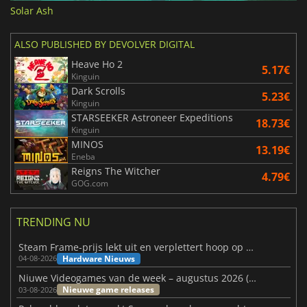
Solar Ash
ALSO PUBLISHED BY DEVOLVER DIGITAL
Heave Ho 2
5.17€
Kinguin
Dark Scrolls
5.23€
Kinguin
STARSEEKER Astroneer Expeditions
18.73€
Kinguin
MINOS
13.19€
Eneba
Reigns The Witcher
4.79€
GOG.com
TRENDING NU
Steam Frame-prijs lekt uit en verplettert hoop op betaalbare VR
Hardware Nieuws
04-08-2026
Niuwe Videogames van de week – augustus 2026 (week 32)
Nieuwe game releases
03-08-2026