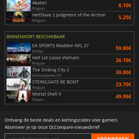
Akatori
6.10€
Kinguin
HellSlave 2 Judgment of the Archon
5.25€
Kinguin
BINNENKORT BESCHIKBAAR
EA SPORTS Madden NFL 27
59.80€
Eneba
Hell Let Loose Vietnam
26.10€
Kinguin
The Sinking City 2
39.00€
Gamesplanet US
STEINS;GATE RE BOOT
23.70€
Kinguin
Mortal Shell II
49.99€
Steam
Ontvang de beste deals en kortingscodes voor gamers
Abonneer je op onze DLCompare-nieuwsbrief