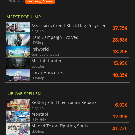
Gaming News
28-07-2026
MEEST POPULAIR
Assassin's Creed Black Flag Resynced
37.75€
Kinguin
Halo Campaign Evolved
28.68€
LDShop
Palworld
18.20€
Gamesplanet US
Mistfall Hunter
15.95€
LootBar
Forza Horizon 6
40.35€
LDShop
NIEUWE SPELLEN
ReStory Chill Electronics Repairs
6.93€
Kinguin
Montabi
12.09€
LOADED
Marvel Tokon Fighting Souls
41.22€
LDShop