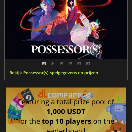
Bekijk Possessor(s) spelgegevens en prijzen
Featuring a total prize pool of
1,000 USDT
for the
top 10 players
on the
leaderboard.