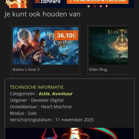
Je kunt ook houden van
36.10
€
4
Baldur's Gate 3
Elden Ring
TECHNISCHE INFORMATIE
Categorieën :
Actie
,
Avontuur
Uitgever : Devolver Digital
Ontwikkelaar : Heart Machine
Modus : Solo
Verschijningsdatum : 11 november 2025