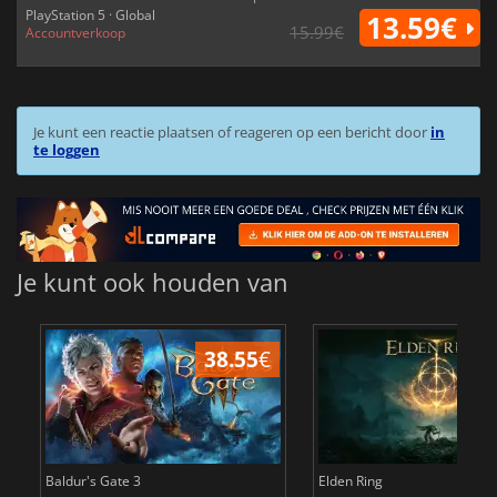
PlayStation 5 · Global
13.59€
15.99€
Accountverkoop
Je kunt een reactie plaatsen of reageren op een bericht door
in
te loggen
Je kunt ook houden van
38.55
€
4
Baldur's Gate 3
Elden Ring