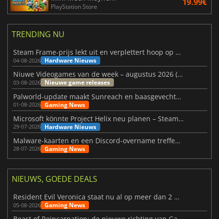
19.99€
PlayStation Store
TRENDING NU
Steam Frame-prijs lekt uit en verplettert hoop op betaalbare VR
Hardware Nieuws
04-08-2026
Niuwe Videogames van de week – augustus 2026 (week 32)
Nieuwe game releases
03-08-2026
Palworld-update maakt Sunreach en baasgevechten stabieler
Gaming News
01-08-2026
Microsoft könnte Project Helix neu planen – Steam-Support wackelt
Hardware Nieuws
29-07-2026
Malware-kaarten en een Discord-overname treffen Meccha Chameleon
Gaming News
28-07-2026
NIEUWS, GOEDE DEALS
Resident Evil Veronica staat nu al op meer dan 2 miljoen verlanglijstjes
Gaming News
05-08-2026
Beast of Reincarnation: de nieuwe richting van Game Freak