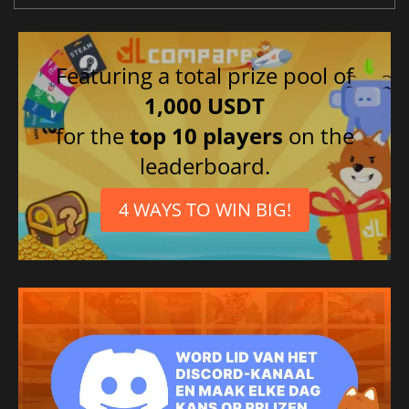
Featuring a total prize pool of
1,000 USDT
for the
top 10 players
on the
leaderboard.
4 WAYS TO WIN BIG!