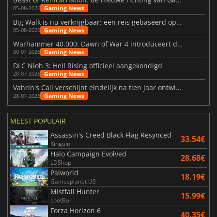
Gaming News
05-08-2026
Big Walk is nu verkrijgbaar: een reis gebaseerd op vriendschap
Gaming News
05-08-2026
Warhammer 40.000: Dawn of War 4 introduceert de Necron-factie
Gaming News
30-07-2026
DLC Nioh 3: Hell Rising officieel aangekondigd
Gaming News
28-07-2026
Vahrin's Call verschijnt eindelijk na tien jaar ontwikkeling
Gaming News
28-07-2026
MEEST POPULAIR
Assassin's Creed Black Flag Resynced
33.54€
Kinguin
Halo Campaign Evolved
28.68€
LDShop
Palworld
18.19€
Gamesplanet US
Mistfall Hunter
15.99€
LootBar
Forza Horizon 6
40.35€