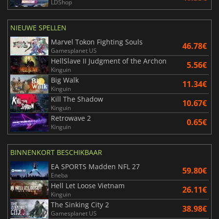
LDShop
NIEUWE SPELLEN
Marvel Tokon Fighting Souls
46.78€
Gamesplanet US
HellSlave II Judgment of the Archon
5.56€
Kinguin
Big Walk
11.34€
Kinguin
Kill The Shadow
10.67€
Kinguin
Retrowave 2
0.65€
Kinguin
BINNENKORT BESCHIKBAAR
EA SPORTS Madden NFL 27
59.80€
Eneba
Hell Let Loose Vietnam
26.11€
Kinguin
The Sinking City 2
38.98€
Gamesplanet US