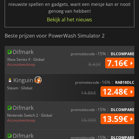
nieuwste spellen en gadgets, want een meisje kan er nooit
genoeg van hebben!
Bekijk al het nieuws
Beste prijzen voor PowerWash Simulator 2
Difmark
-15% :
promotiecode
DLCOMPARE
Xbox Series X · Global
7.16€
8.42€
Accountverkoop
Kinguin
-16% :
promotiecode
RAB18DLC
Steam · Global
12.48€
14.86€
Difmark
-15% :
promotiecode
DLCOMPARE
Nintendo Switch 2 · Global
13.59€
15.99€
Accountverkoop
Difmark
-15% :
promotiecode
DLCOMPARE