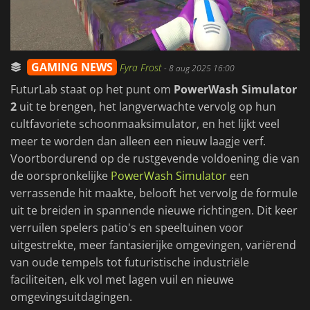
GAMING NEWS
Fyra Frost
-
8 aug 2025 16:00
FuturLab staat op het punt om
PowerWash Simulator
2
uit te brengen, het langverwachte vervolg op hun
cultfavoriete schoonmaaksimulator, en het lijkt veel
meer te worden dan alleen een nieuw laagje verf.
Voortbordurend op de rustgevende voldoening die van
de oorspronkelijke
PowerWash Simulator
een
verrassende hit maakte, belooft het vervolg de formule
uit te breiden in spannende nieuwe richtingen. Dit keer
verruilen spelers patio's en speeltuinen voor
uitgestrekte, meer fantasierijke omgevingen, variërend
van oude tempels tot futuristische industriële
faciliteiten, elk vol met lagen vuil en nieuwe
omgevingsuitdagingen.