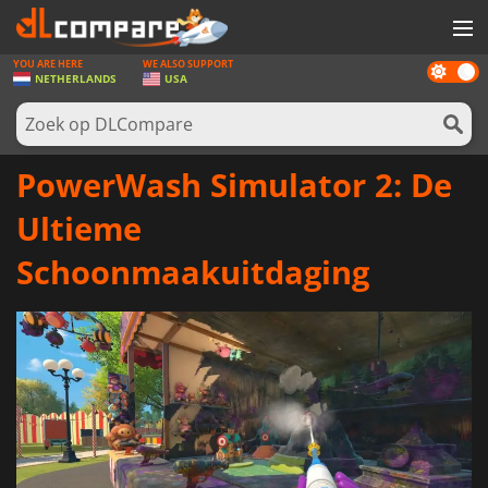
YOU ARE HERE
WE ALSO SUPPORT
Dark
SPELLEN
NETHERLANDS
USA
mode
GAME CARDS
SOFTWARE
PowerWash Simulator 2: De
REWARDS
Ultieme
NIEUWS
Schoonmaakuitdaging
LOG IN OF REGISTREER