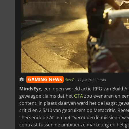
GAMING NEWS
AlexP
-
17 jun 2025 11:48
MindsEye
, een open-wereld actie-RPG van Build A
gewaagde claims dat het
GTA
zou evenaren en een
content. In plaats daarvan werd het de laagst ge
critici en 2,5/10 van gebruikers op Metacritic. Rec
''hersendode AI'' en het ''verouderde missieontwer
contrast tussen de ambitieuze marketing en het g