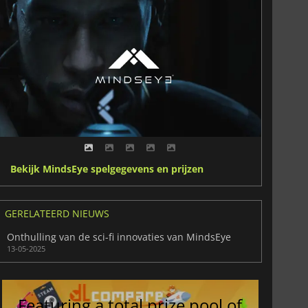
Bekijk MindsEye spelgegevens en prijzen
GERELATEERD NIEUWS
Onthulling van de sci-fi innovaties van MindsEye
13-05-2025
Featuring a total prize pool of