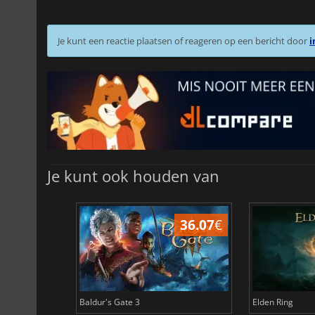
Je kunt een reactie plaatsen of reageren op een bericht door
i
Je kunt ook houden van
45.02
€
36.07
€
Baldur's Gate 3
Elden Ring