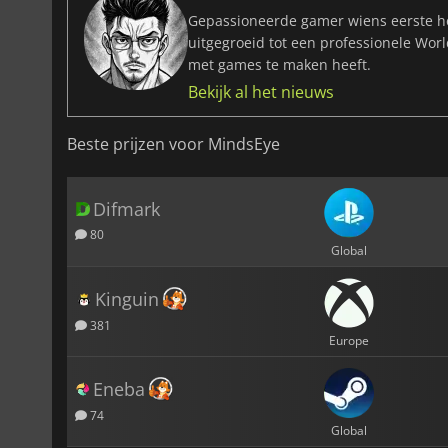
Gepassioneerde gamer wiens eerste he
uitgegroeid tot een professionele Wor
met games te maken heeft.
Bekijk al het nieuws
Beste prijzen voor MindsEye
Difmark
80
Global
Kinguin
381
Europe
Eneba
74
Global