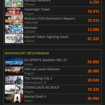
Fantasy Network
4.25€
Difmark
Sovereign Tower
10.41€
Kinguin
ReStory Chill Electronics Repairs
10.51€
HRKGAME
Montabi
12.09€
LOADED
Marvel Tokon Fighting Souls
41.22€
LDShop
BINNENKORT BESCHIKBAAR
EA SPORTS Madden NFL 27
59.80€
Eneba
Hell Let Loose Vietnam
26.08€
Kinguin
The Sinking City 2
38.92€
Gamesplanet US
STEINS;GATE RE BOOT
19.22€
Kinguin
Mortal Shell II
49.99€
Steam