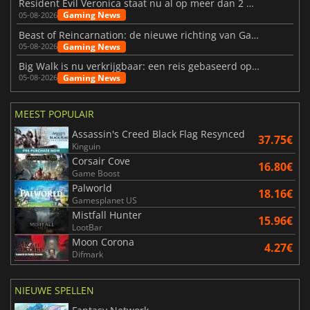
Resident Evil Veronica staat nu al op meer dan 2 miljoen verlanglijstjes
Gaming News
05-08-2026
Beast of Reincarnation: de nieuwe richting van Game Freak
Gaming News
05-08-2026
Big Walk is nu verkrijgbaar: een reis gebaseerd op vriendschap
Gaming News
05-08-2026
MEEST POPULAIR
Assassin's Creed Black Flag Resynced
37.75€
Kinguin
Corsair Cove
16.80€
Game Boost
Palworld
18.16€
Gamesplanet US
Mistfall Hunter
15.96€
LootBar
Moon Corona
4.27€
Difmark
NIEUWE SPELLEN