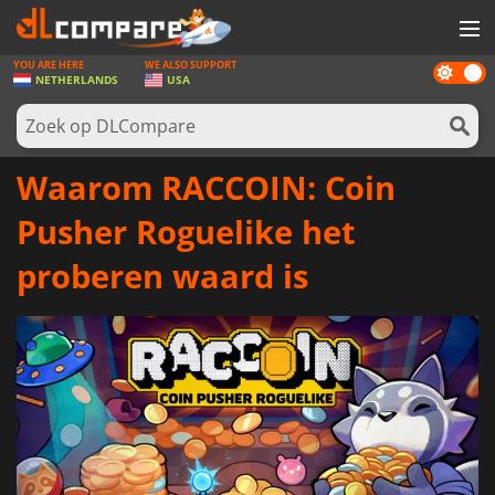
YOU ARE HERE
WE ALSO SUPPORT
Dark
SPELLEN
NETHERLANDS
USA
mode
GAME CARDS
SOFTWARE
Waarom RACCOIN: Coin
REWARDS
Pusher Roguelike het
NIEUWS
proberen waard is
LOG IN OF REGISTREER