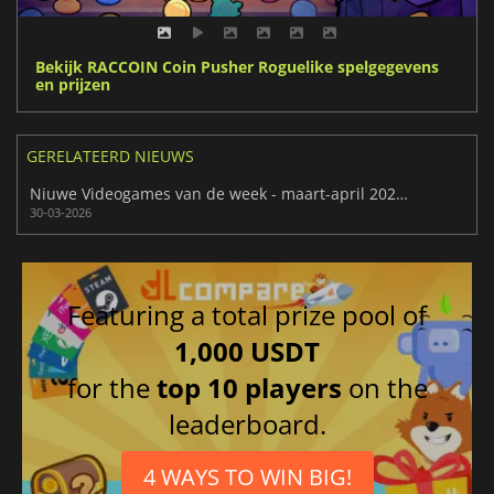
Bekijk RACCOIN Coin Pusher Roguelike spelgegevens
en prijzen
GERELATEERD NIEUWS
Niuwe Videogames van de week - maart-april 2026 (week 14)
30-03-2026
Featuring a total prize pool of
1,000 USDT
for the
top 10 players
on the
leaderboard.
4 WAYS TO WIN BIG!