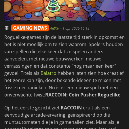
GAMING NEWS
AlexP
-
1 apr 2026 16:15
Roguelike-games zijn de laatste tijd sterk in opkomst en
het is niet moeilijk om te zien waarom. Spelers houden
van spellen die elke keer dat ze spelen anders
aanvoelen, met nieuwe bouwwerken, nieuwe
verrassingen en dat constante "nog maar een keer"
gevoel. Titels als
Balatro
hebben laten zien hoe creatief
het genre kan zijn, door bekende ideeën te mixen met
frisse mechanieken. Nu is er een nieuw spel met een
onverwachte twist:
RACCOIN: Coin Pusher Roguelike
.
Op het eerste gezicht ziet
RACCOIN
eruit als een
eenvoudige arcade-ervaring, geïnspireerd op die
muntautomaten die je in gamehallen ziet. Maar als je