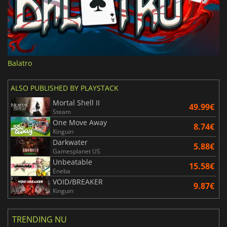
Balatro
ALSO PUBLISHED BY PLAYSTACK
Mortal Shell II
49.99€
Steam
One Move Away
8.74€
Kinguin
Darkwater
5.88€
Gamesplanet US
Unbeatable
15.58€
Eneba
VOID/BREAKER
9.87€
Kinguin
TRENDING NU