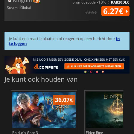
Kinguin
-18% :
promotiecode
RAB20DLC
Steam · Global
6.27€
7.65€
Je kunt een reactie plaatsen of reageren op een bericht door
in
te loggen
Je kunt ook houden van
36.07
€
4
Baldur's Gate 3
Elden Ring