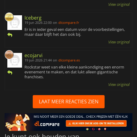
View original
Iceberg
19 jun 2026 22:00
on
dlcompare.fr
Er is in ieder geval een datum voor de voorbestellingen,
maar daar blijft het dan ook bij.
View original
ecojarvi
19 jun 2026 21:44
on
dlcompare.es
Rockstar weet van elke kleine aankondiging een enorm
evenement te maken, en dat lukt alleen gigantische
franchises.
View original
LAAT MEER REACTIES ZIEN
Je kunt ook houden van