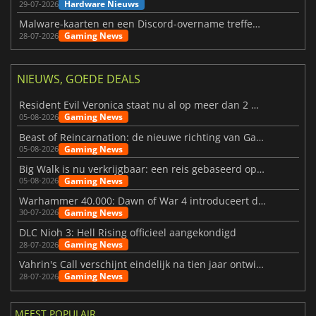
Hardware Nieuws
29-07-2026
Malware-kaarten en een Discord-overname treffen Meccha Chameleon
Gaming News
28-07-2026
NIEUWS, GOEDE DEALS
Resident Evil Veronica staat nu al op meer dan 2 miljoen verlanglijstjes
Gaming News
05-08-2026
Beast of Reincarnation: de nieuwe richting van Game Freak
Gaming News
05-08-2026
Big Walk is nu verkrijgbaar: een reis gebaseerd op vriendschap
Gaming News
05-08-2026
Warhammer 40.000: Dawn of War 4 introduceert de Necron-factie
Gaming News
30-07-2026
DLC Nioh 3: Hell Rising officieel aangekondigd
Gaming News
28-07-2026
Vahrin's Call verschijnt eindelijk na tien jaar ontwikkeling
Gaming News
28-07-2026
MEEST POPULAIR