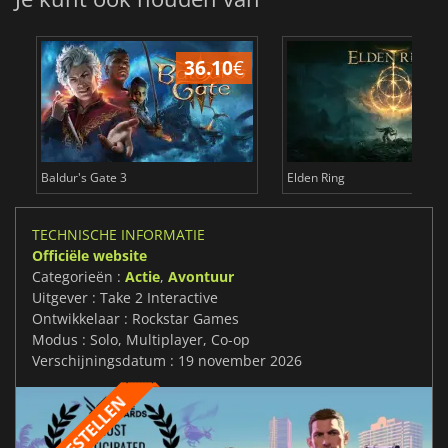
36.10
€
4
Baldur's Gate 3
Elden Ring
TECHNISCHE INFORMATIE
Officiële website
Categorieën :
Actie
,
Avontuur
Uitgever : Take 2 Interactive
Ontwikkelaar : Rockstar Games
Modus : Solo, Multiplayer, Co-op
Verschijningsdatum : 19 november 2026