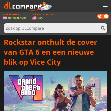
YOU ARE HERE
WE ALSO SUPPORT
Dark
SPELLEN
NETHERLANDS
USA
mode
GAME CARDS
SOFTWARE
Rockstar onthult de cover
REWARDS
van GTA 6 en een nieuwe
NIEUWS
blik op Vice City
LOG IN OF REGISTREER