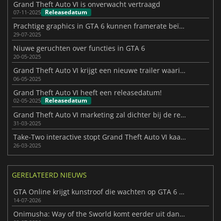
Grand Theft Auto VI is onverwacht vertraagd
Releasedatum
07-11-2025
Prachtige graphics in GTA 6 kunnen framerate beïnvloeden
29-07-2025
Niuwe geruchten over functies in GTA 6
20-05-2025
Grand Theft Auto VI krijgt een nieuwe trailer waarin Jason centraal staat
06-05-2025
Grand Theft Auto VI heeft een releasedatum!
Releasedatum
02-05-2025
Grand Theft Auto VI marketing zal dichter bij de release opvoeren
31-03-2025
Take-Two interactive stopt Grand Theft Auto VI kaartmodificatie
26-03-2025
GERELATEERD NIEUWS
GTA Online krijgt kunstroof die wachten op GTA 6 verzacht
14-07-2026
Onimusha: Way of the Sworld komt eerder uit dan verwacht