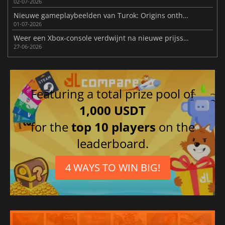
02-07-2026
Nieuwe gameplaybeelden van Turok: Origins onthuld voor release
01-07-2026
Weer een Xbox-console verdwijnt na nieuwe prijsstijgingen
27-06-2026
Featuring a total prize pool of
1,000 USDT
for the
top 10 players
on the
leaderboard.
4 WAYS TO WIN BIG!