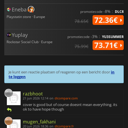
Eneba
-8% :
promotiecode
DLC8
Playstatin store · Europe
72.36€
78.65€
Yuplay
-3% :
promotiecode
YU3SUMMER
Rockstar Social Club · Europe
73.71€
75.99€
Je kunt een reactie plaatsen of reageren op een bericht door
in
te loggen
razbhoot
21 jun 2026 12:14
on
dlcompare.com
cover is good but of course doesnt mean everything. its
ok to have hope though
mugen_fakhani
20 jun 2026 18:36
on
dlcompare.fr