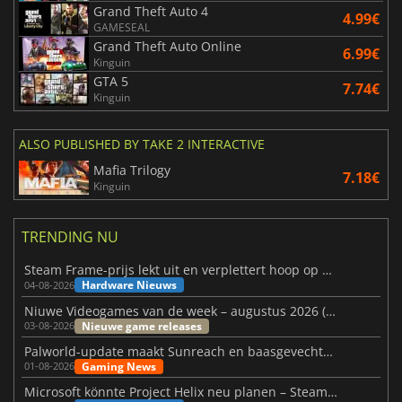
Grand Theft Auto 4
4.99€
GAMESEAL
Grand Theft Auto Online
6.99€
Kinguin
GTA 5
7.74€
Kinguin
ALSO PUBLISHED BY TAKE 2 INTERACTIVE
Mafia Trilogy
7.18€
Kinguin
TRENDING NU
Steam Frame-prijs lekt uit en verplettert hoop op betaalbare VR
Hardware Nieuws
04-08-2026
Niuwe Videogames van de week – augustus 2026 (week 32)
Nieuwe game releases
03-08-2026
Palworld-update maakt Sunreach en baasgevechten stabieler
Gaming News
01-08-2026
Microsoft könnte Project Helix neu planen – Steam-Support wackelt