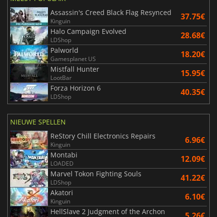
Assassin's Creed Black Flag Resynced
37.75€
Kinguin
Halo Campaign Evolved
28.68€
LDShop
Palworld
18.20€
Gamesplanet US
Mistfall Hunter
15.95€
LootBar
Forza Horizon 6
40.35€
LDShop
NIEUWE SPELLEN
ReStory Chill Electronics Repairs
6.96€
Kinguin
Montabi
12.09€
LOADED
Marvel Tokon Fighting Souls
41.22€
LDShop
Akatori
6.10€
Kinguin
HellSlave 2 Judgment of the Archon
5.26€