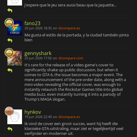
j'espere que le jeu sera aussi beau que la jaquette...
fano23
20 jun 2026 18:35
on
dlcompare.es
Me gusta el estilo de la portada, y la ciudad también pinta
bien
gennyshark
20 jun 2026 17:56
on
dlcompare.com
It's rare for the release of a video game's cover to
significantly shake up public discussion, but when it
comes to GTA 6, the issue becomes a major event. The
mere announcement of the pre-order date, along with a
mini-video revealing the official cover, was enough to
instantly relaunch the Rockstar Games title into global
media buzz, even instantly turning it into a parody of
Trump's MAGA slogan.
hynkov
19 jun 2026 22:49
on
dlcompare.es
Ik vind de cover een groot succes, want hij heeft die
klassieke GTA-uitstraling, maar ziet er tegelijkertijd veel
verfijnder en moderner uit.