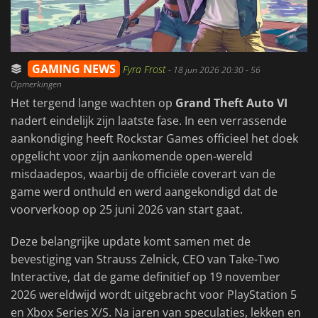
GAMING NEWS
Fyra Frost
-
18 jun 2026 20:30
- 56
Opmerkingen
Het tergend lange wachten op
Grand Theft Auto VI
nadert eindelijk zijn laatste fase. In een verrassende
aankondiging heeft Rockstar Games officieel het doek
opgelicht voor zijn aankomende open-wereld
misdaadepos, waarbij de officiële coverart van de
game werd onthuld en werd aangekondigd dat de
voorverkoop op 25 juni 2026 van start gaat.
Deze belangrijke update komt samen met de
bevestiging van Strauss Zelnick, CEO van Take-Two
Interactive, dat de game definitief op 19 november
2026 wereldwijd wordt uitgebracht voor PlayStation 5
en Xbox Series X/S. Na jaren van speculaties, lekken en