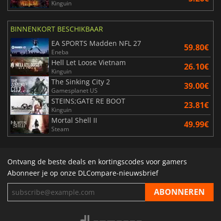
Kinguin
BINNENKORT BESCHIKBAAR
EA SPORTS Madden NFL 27
59.80€
Eneba
Hell Let Loose Vietnam
26.10€
Kinguin
The Sinking City 2
39.00€
Gamesplanet US
STEINS;GATE RE BOOT
23.81€
Kinguin
Mortal Shell II
49.99€
Steam
Ontvang de beste deals en kortingscodes voor gamers
Abonneer je op onze DLCompare-nieuwsbrief