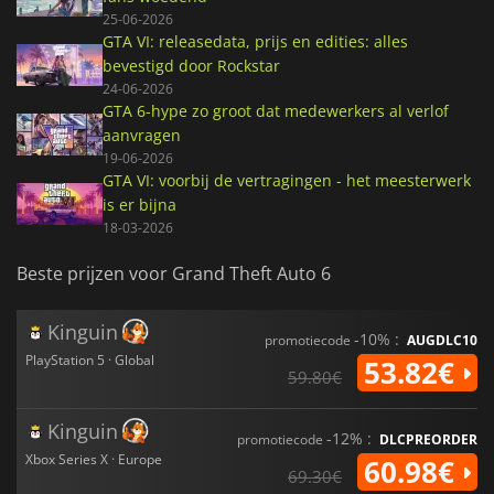
25-06-2026
GTA VI: releasedata, prijs en edities: alles
bevestigd door Rockstar
24-06-2026
GTA 6-hype zo groot dat medewerkers al verlof
aanvragen
19-06-2026
GTA VI: voorbij de vertragingen - het meesterwerk
is er bijna
18-03-2026
Beste prijzen voor Grand Theft Auto 6
Kinguin
-10% :
promotiecode
AUGDLC10
PlayStation 5 · Global
53.82€
59.80€
Kinguin
-12% :
promotiecode
DLCPREORDER
Xbox Series X · Europe
60.98€
69.30€