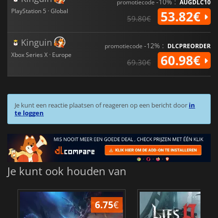
-10% :
promotiecode
AUGDLC10
PlayStation 5 · Global
53.82€
59.80€
Kinguin
-12% :
promotiecode
DLCPREORDER
Xbox Series X · Europe
60.98€
69.30€
Je kunt een reactie plaatsen of reageren op een bericht door
in
te loggen
Je kunt ook houden van
15.48
€
39.09
€