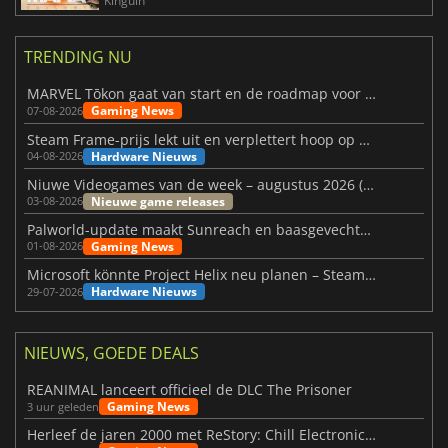
Kinguin
TRENDING NU
MARVEL Tōkon gaat van start en de roadmap voor jaar 1 is bekendgemaakt
Gaming News
07-08-2026
Steam Frame-prijs lekt uit en verplettert hoop op betaalbare VR
Hardware Nieuws
04-08-2026
Niuwe Videogames van de week – augustus 2026 (week 32)
Nieuwe game releases
03-08-2026
Palworld-update maakt Sunreach en baasgevechten stabieler
Gaming News
01-08-2026
Microsoft könnte Project Helix neu planen – Steam-Support wackelt
Hardware Nieuws
29-07-2026
NIEUWS, GOEDE DEALS
REANIMAL lanceert officieel de DLC The Prisoner
Gaming News
3 uur geleden
Herleef de jaren 2000 met ReStory: Chill Electronics Repairs