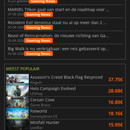
Gaming News
4 uur geleden
MARVEL Tōkon gaat van start en de roadmap voor jaar 1 is bekendgemaakt
Gaming News
07-08-2026
Resident Evil Veronica staat nu al op meer dan 2 miljoen verlanglijstjes
Gaming News
05-08-2026
Beast of Reincarnation: de nieuwe richting van Game Freak
Gaming News
05-08-2026
Big Walk is nu verkrijgbaar: een reis gebaseerd op vriendschap
Gaming News
05-08-2026
MEEST POPULAIR
Assassin's Creed Black Flag Resynced
37.75€
Kinguin
Halo Campaign Evolved
28.68€
LDShop
Corsair Cove
16.80€
Game Boost
Palworld
18.16€
Gamesplanet US
Mistfall Hunter
15.95€
LootBar