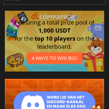
Featuring a total prize pool of
1,000 USDT
for the
top 10 players
on the
leaderboard.
4 WAYS TO WIN BIG!