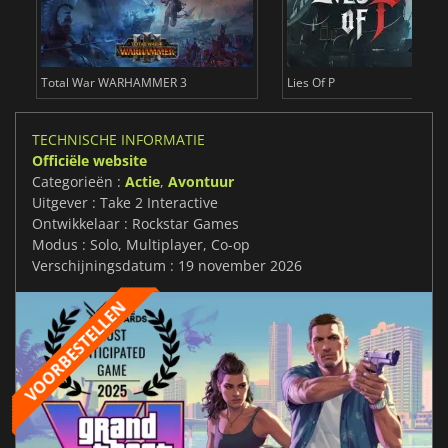
 Of P
METAL GEAR SOLID DELTA SNAKE EATE
TECHNISCHE INFORMATIE
Officiële website
Categorieën :
Actie
,
Avontuur
Uitgever : Take 2 Interactive
Ontwikkelaar : Rockstar Games
Modus : Solo, Multiplayer, Co-op
Verschijningsdatum : 19 november 2026