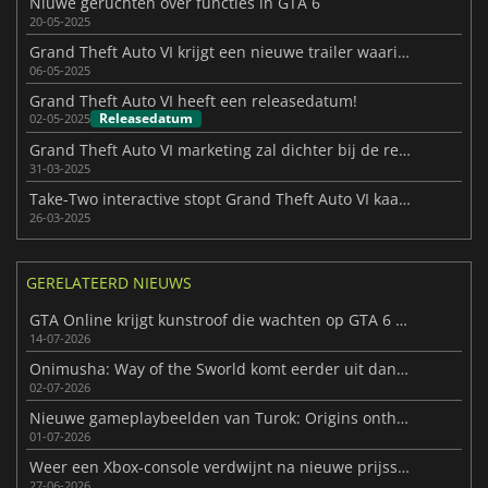
Niuwe geruchten over functies in GTA 6
20-05-2025
Grand Theft Auto VI krijgt een nieuwe trailer waarin Jason centraal staat
06-05-2025
Grand Theft Auto VI heeft een releasedatum!
Releasedatum
02-05-2025
Grand Theft Auto VI marketing zal dichter bij de release opvoeren
31-03-2025
Take-Two interactive stopt Grand Theft Auto VI kaartmodificatie
26-03-2025
GERELATEERD NIEUWS
GTA Online krijgt kunstroof die wachten op GTA 6 verzacht
14-07-2026
Onimusha: Way of the Sworld komt eerder uit dan verwacht
02-07-2026
Nieuwe gameplaybeelden van Turok: Origins onthuld voor release
01-07-2026
Weer een Xbox-console verdwijnt na nieuwe prijsstijgingen
27-06-2026