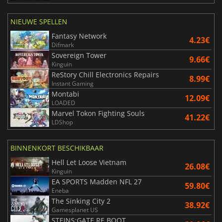
NIEUWE SPELLEN
Fantasy Network
4.23€
Difmark
Sovereign Tower
9.66€
Kinguin
ReStory Chill Electronics Repairs
8.99€
Instant Gaming
Montabi
12.09€
LOADED
Marvel Tokon Fighting Souls
41.22€
LDShop
BINNENKORT BESCHIKBAAR
Hell Let Loose Vietnam
26.08€
Kinguin
EA SPORTS Madden NFL 27
59.80€
Eneba
The Sinking City 2
38.92€
Gamesplanet US
STEINS;GATE RE BOOT