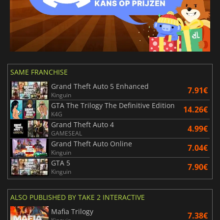
SAME FRANCHISE
Grand Theft Auto 5 Enhanced
7.91€
Kinguin
GTA The Trilogy The Definitive Edition
14.26€
K4G
Grand Theft Auto 4
4.99€
GAMESEAL
Grand Theft Auto Online
7.04€
Kinguin
GTA 5
7.90€
Kinguin
ALSO PUBLISHED BY TAKE 2 INTERACTIVE
Mafia Trilogy
7.38€