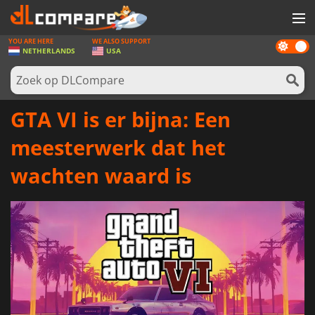
YOU ARE HERE
WE ALSO SUPPORT
Dark
SPELLEN
NETHERLANDS
USA
mode
GAME CARDS
SOFTWARE
GTA VI is er bijna: Een
REWARDS
meesterwerk dat het
NIEUWS
wachten waard is
LOG IN OF REGISTREER