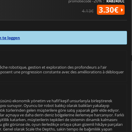
-20% :
promotiecode
RAB24DLC
3.30€
4.13€
n te loggen
he robotique, gestion et exploration des profondeurs a l'air
 proposent une progression constante avec des améliorations à débloquer
üsünü ekonomik yönetim ve hafif keşif unsurlarıyla birleştirerek
pısı sunuyor. Oyuncu bir robot balıkçı olarak balıkları yakalayıp
ratık türlerinden gelen müşterilere göre satış yaparak gelir elde ediyor.
lar açmaya ve daha derin deniz bölgelerine ilerlemeye harcanıyor. Farklı
itlilik katarken, müşterilerin tepkileri de sistemin dinamik kalmasını
nu gibi görünse de, oyun ilerledikçe ortaya çıkan gizemli hikâye parçaları
or. Genel olarak Scale the Depths, sakin tempo ile bağımlılık yapan