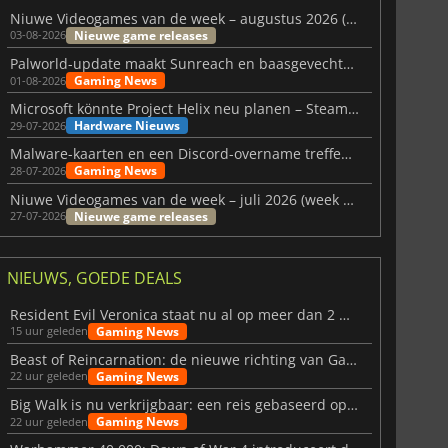
Niuwe Videogames van de week – augustus 2026 (week 32)
Nieuwe game releases
03-08-2026
Palworld-update maakt Sunreach en baasgevechten stabieler
Gaming News
01-08-2026
Microsoft könnte Project Helix neu planen – Steam-Support wackelt
Hardware Nieuws
29-07-2026
Malware-kaarten en een Discord-overname treffen Meccha Chameleon
Gaming News
28-07-2026
Niuwe Videogames van de week – juli 2026 (week 31)
Nieuwe game releases
27-07-2026
NIEUWS, GOEDE DEALS
Resident Evil Veronica staat nu al op meer dan 2 miljoen verlanglijstjes
Gaming News
15 uur geleden
Beast of Reincarnation: de nieuwe richting van Game Freak
Gaming News
22 uur geleden
Big Walk is nu verkrijgbaar: een reis gebaseerd op vriendschap
Gaming News
22 uur geleden