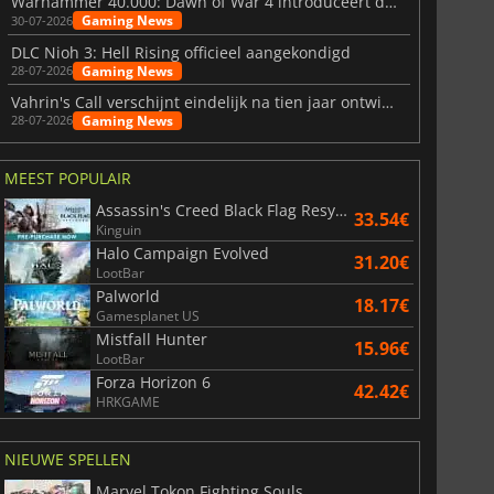
Warhammer 40.000: Dawn of War 4 introduceert de Necron-factie
Gaming News
30-07-2026
DLC Nioh 3: Hell Rising officieel aangekondigd
Gaming News
28-07-2026
Vahrin's Call verschijnt eindelijk na tien jaar ontwikkeling
Gaming News
28-07-2026
MEEST POPULAIR
Assassin's Creed Black Flag Resynced
33.54€
Kinguin
Halo Campaign Evolved
31.20€
LootBar
Palworld
18.17€
Gamesplanet US
Mistfall Hunter
15.96€
LootBar
Forza Horizon 6
42.42€
HRKGAME
NIEUWE SPELLEN
Marvel Tokon Fighting Souls