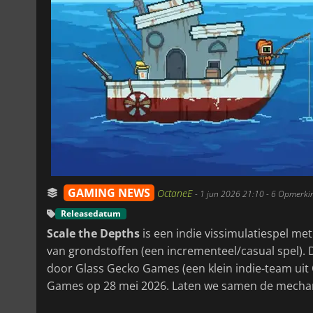
GAMING NEWS
OctaneE
-
1 jun 2026 21:10
- 6 Opmerki
Releasedatum
Scale the Depths
is een indie vissimulatiespel m
van grondstoffen (een incrementeel/casual spel). D
door Glass Gecko Games (een klein indie-team uit
Games op 28 mei 2026. Laten we samen de mechanic