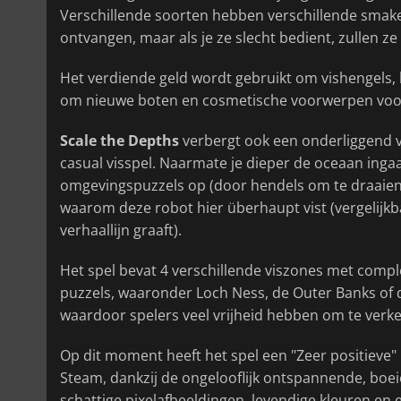
Verschillende soorten hebben verschillende smaken
ontvangen, maar als je ze slecht bedient, zullen z
Het verdiende geld wordt gebruikt om vishengels,
om nieuwe boten en cosmetische voorwerpen voor j
Scale the Depths
verbergt ook een onderliggend v
casual visspel. Naarmate je dieper de oceaan ingaat
omgevingspuzzels op (door hendels om te draaien
waarom deze robot hier überhaupt vist (vergelij
verhaallijn graaft).
Het spel bevat 4 verschillende viszones met compl
puzzels, waaronder Loch Ness, de Outer Banks of 
waardoor spelers veel vrijheid hebben om te verk
Op dit moment heeft het spel een "Zeer positieve"
Steam, dankzij de ongelooflijk ontspannende, boe
schattige pixelafbeeldingen, levendige kleuren en