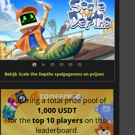
Bekijk Scale the Depths spelgegevens en prijzen
Featuring a total prize pool of
1,000 USDT
for the
top 10 players
on the
leaderboard.