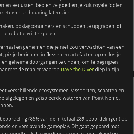
 en eetlusten; bedien ze goed en je zult royale fooien
e meteen hun houding laten zien.
 haken, opslagcontainers en schubben te upgraden, of
e robotje vrij te spelen.
erhaal en geheimen die je niet zou verwachten van een
, pik je berichten in flessen en artefacten op en los je
 en geheime doorgangen te vinden) om te begrijpen
kbaar met de manier waarop
Dave the Diver
diep in zijn
eet verschillende ecosystemen, vissoorten, schatten en
de afgelegen en geïsoleerde wateren van Point Nemo,
ennen.
 beoordeling (86% van de in totaal 289 beoordelingen) op
iende en verslavende gameplay. Dit gaat gepaard met
 een soundtrack die wordt geprezen als uitstekend en