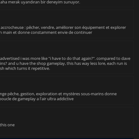
la daha merak uyandıran bir deneyim sunuyor.
s accrocheuse : pêcher, vendre, améliorer son équipement et explorer
e en main et donne constamment envie de continuer
 advertised i was more like "i have to do that again?". compared to dave
 mins? and u have the shop gameplay, this has way less lore, each run is
h which turns it repetitive.
lange pêche, gestion, exploration et mystères sous-marins donne
boucle de gameplay a l'air ultra addictive
 this one