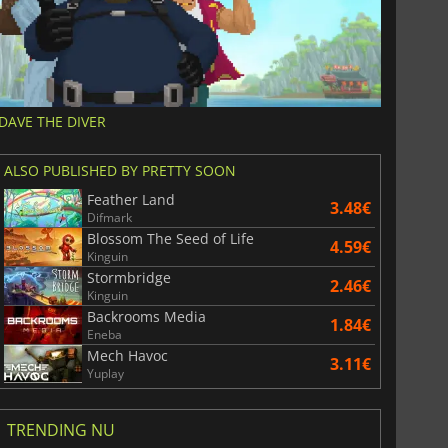
DAVE THE DIVER
ALSO PUBLISHED BY PRETTY SOON
Feather Land
3.48€
Difmark
Blossom The Seed of Life
4.59€
Kinguin
Stormbridge
2.46€
Kinguin
Backrooms Media
1.84€
Eneba
Mech Havoc
3.11€
Yuplay
TRENDING NU