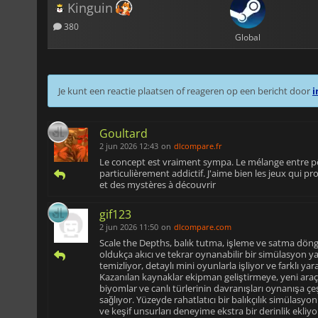
Kinguin
380
Global
Je kunt een reactie plaatsen of reageren op een bericht door
i
Goultard
2 jun 2026 12:43
on
dlcompare.fr
Le concept est vraiment sympa. Le mélange entre pêc
particulièrement addictif. J'aime bien les jeux qui
et des mystères à découvrir
gif123
2 jun 2026 11:50
on
dlcompare.com
Scale the Depths, balık tutma, işleme ve satma döng
oldukça akıcı ve tekrar oynanabilir bir simülasyon ya
temizliyor, detaylı mini oyunlarla işliyor ve farklı ya
Kazanılan kaynaklar ekipman geliştirmeye, yeni araç
biyomlar ve canlı türlerinin davranışları oynanışa çeş
sağlıyor. Yüzeyde rahatlatıcı bir balıkçılık simülasyo
ve keşif unsurları deneyime ekstra bir derinlik ekliy