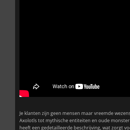
Je klanten zijn geen mensen maar vreemde wezens, 
Axolotls tot mythische entiteiten en oude monsters 
heeft een gedetailleerde beschrijving, wat zorgt v