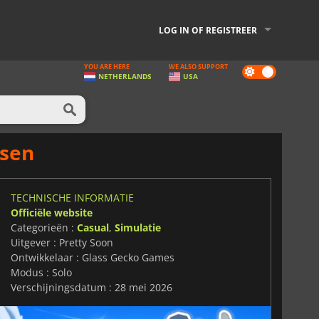
LOG IN OF REGISTREER
YOU ARE HERE
WE ALSO SUPPORT
Dark
NETHERLANDS
USA
mode
ssen
TECHNISCHE INFORMATIE
Officiële website
Categorieën :
Casual
,
Simulatie
Uitgever : Pretty Soon
Ontwikkelaar : Glass Gecko Games
Modus : Solo
Verschijningsdatum : 28 mei 2026