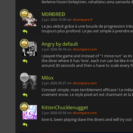
ilerleme hissini birleştiren, rahatlatıcı ama zaman
M0ЯĐRΕĐ
2 jun 2026 10:39
on
dlcompare.fr
Le jeu séduit grâce à une boucle de progression trè
toujours plus profond. Le jeu est simple à prendr
Angry by default
2 jun 2026 06:18
on
dlcompare.com
i played the game and instead of "1 mroe run" as its
the diver where it has 'lore', each run can be like 4
around 30 seconds and then u have to scale every fis
Milox
2 jun 2026 05:27
on
dlcompare.com
Concept simple, mais terriblement efficace ! Le mé
vraiment envie. Le style pixel art est charmant et la 
KittenChucklenugget
2 jun 2026 02:54
on
dlcompare.com
love it, been playing dave the divers and will try out