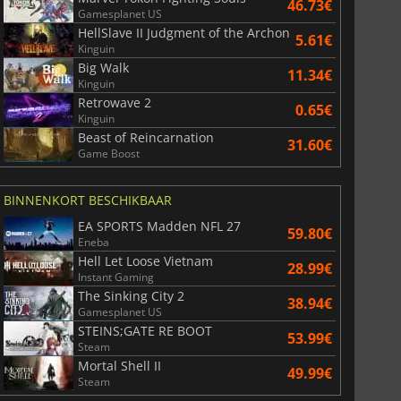
46.73€
Gamesplanet US
HellSlave II Judgment of the Archon
5.61€
Kinguin
Big Walk
11.34€
Kinguin
Retrowave 2
0.65€
Kinguin
Beast of Reincarnation
31.60€
Game Boost
BINNENKORT BESCHIKBAAR
EA SPORTS Madden NFL 27
59.80€
Eneba
Hell Let Loose Vietnam
28.99€
Instant Gaming
The Sinking City 2
38.94€
Gamesplanet US
STEINS;GATE RE BOOT
53.99€
Steam
Mortal Shell II
49.99€
Steam