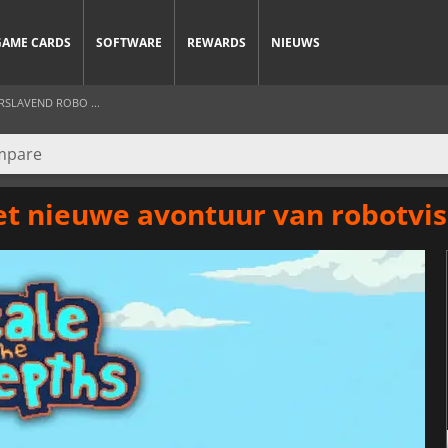
GAME CARDS
SOFTWARE
REWARDS
NIEUWS
RSLAVEND ROBO ...
het nieuwe avontuur van robotvi