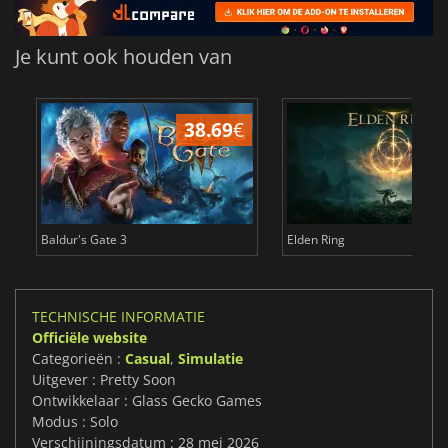
Je kunt ook houden van
38.69
€
4
Baldur's Gate 3
Elden Ring
TECHNISCHE INFORMATIE
Officiële website
Categorieën :
Casual
,
Simulatie
Uitgever : Pretty Soon
Ontwikkelaar : Glass Gecko Games
Modus : Solo
Verschijningsdatum : 28 mei 2026