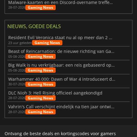
Malware-kaarten en een Discord-overname treffen Meccha Chameleon
Gaming News
28-07-2026
NIEUWS, GOEDE DEALS
Resident Evil Veronica staat nu al op meer dan 2 miljoen verlanglijstjes
Gaming News
23 uur geleden
Beast of Reincarnation: de nieuwe richting van Game Freak
Gaming News
05-08-2026
Big Walk is nu verkrijgbaar: een reis gebaseerd op vriendschap
Gaming News
05-08-2026
Warhammer 40.000: Dawn of War 4 introduceert de Necron-factie
Gaming News
30-07-2026
DLC Nioh 3: Hell Rising officieel aangekondigd
Gaming News
28-07-2026
Vahrin's Call verschijnt eindelijk na tien jaar ontwikkeling
Gaming News
28-07-2026
Ontvang de beste deals en kortingscodes voor gamers