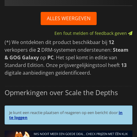
ALLES WEERGEVEN
Een fout melden of feedback geven
(*) We ontdekten dit product beschikbaar bij
12
verkopers die
2
DRM-systemen ondersteunen:
Steam
& GOG Galaxy
op
PC
. Het spel komt in editie van
Standard Edition. Onze prijsvergelijkingstool heeft
13
digitale aanbiedingen geïdentificeerd.
Opmerkingen over Scale the Depths
Je kunt een reactie plaatsen of reageren op een bericht door
in
te loggen