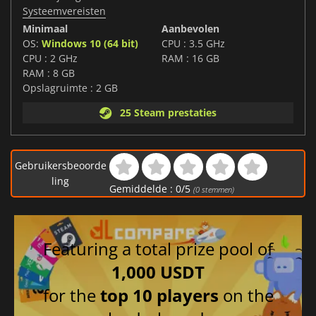
Systeemvereisten
Minimaal
Aanbevolen
OS:
Windows 10 (64 bit)
CPU : 3.5 GHz
CPU : 2 GHz
RAM : 16 GB
RAM : 8 GB
Opslagruimte : 2 GB
25 Steam prestaties
Gebruikersbeoorde
ling
Gemiddelde :
0
/
5
(
0
stemmen)
Featuring a total prize pool of
1,000 USDT
for the
top 10 players
on the