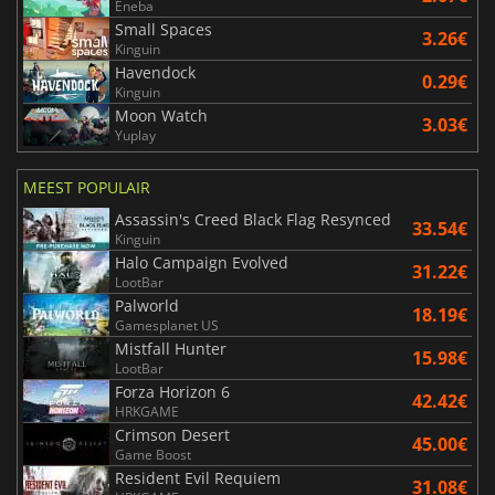
Eneba
Small Spaces
3.26€
Kinguin
Havendock
0.29€
Kinguin
Moon Watch
3.03€
Yuplay
MEEST POPULAIR
Assassin's Creed Black Flag Resynced
33.54€
Kinguin
Halo Campaign Evolved
31.22€
LootBar
Palworld
18.19€
Gamesplanet US
Mistfall Hunter
15.98€
LootBar
Forza Horizon 6
42.42€
HRKGAME
Crimson Desert
45.00€
Game Boost
Resident Evil Requiem
31.08€