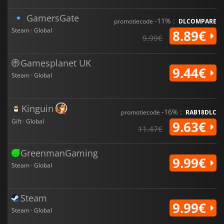
GamersGate
-11% :
promotiecode
DLCOMPARE
Steam · Global
8.89€
9.99€
Gamesplanet UK
9.44€
Steam · Global
Kinguin
-16% :
promotiecode
RAB18DLC
Gift · Global
9.63€
11.47€
GreenmanGaming
9.99€
Steam · Global
Steam
9.99€
Steam · Global