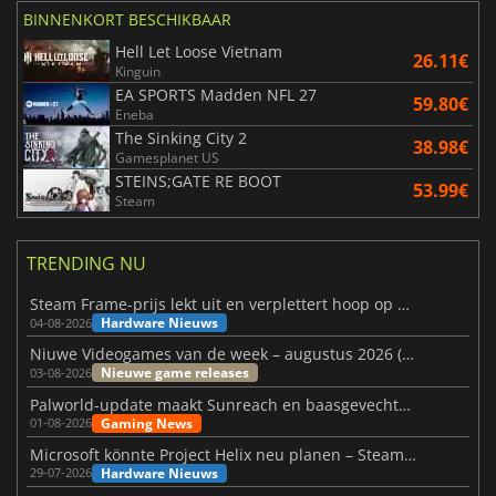
BINNENKORT BESCHIKBAAR
Hell Let Loose Vietnam
26.11€
Kinguin
EA SPORTS Madden NFL 27
59.80€
Eneba
The Sinking City 2
38.98€
Gamesplanet US
STEINS;GATE RE BOOT
53.99€
Steam
TRENDING NU
Steam Frame-prijs lekt uit en verplettert hoop op betaalbare VR
Hardware Nieuws
04-08-2026
Niuwe Videogames van de week – augustus 2026 (week 32)
Nieuwe game releases
03-08-2026
Palworld-update maakt Sunreach en baasgevechten stabieler
Gaming News
01-08-2026
Microsoft könnte Project Helix neu planen – Steam-Support wackelt
Hardware Nieuws
29-07-2026