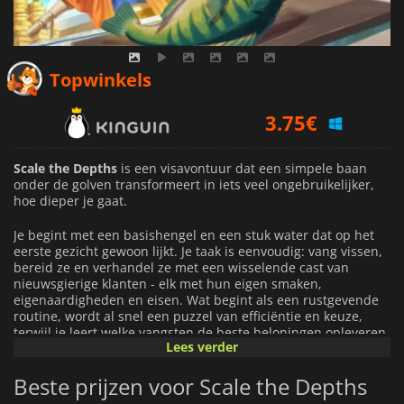
3.75
€
Topwinkels
3.86
€
4.26
€
Scale the Depths
is een visavontuur dat een simpele baan
onder de golven transformeert in iets veel ongebruikelijker,
hoe dieper je gaat.
Je begint met een basishengel en een stuk water dat op het
eerste gezicht gewoon lijkt. Je taak is eenvoudig: vang vissen,
bereid ze en verhandel ze met een wisselende cast van
nieuwsgierige klanten - elk met hun eigen smaken,
eigenaardigheden en eisen. Wat begint als een rustgevende
routine, wordt al snel een puzzel van efficiëntie en keuze,
terwijl je leert welke vangsten de beste beloningen opleveren
Lees verder
en hoe je elke trip naar zee kunt maximaliseren.
Beste prijzen voor Scale the Depths
Naarmate je meer verdient, investeer je opnieuw in betere
uitrusting, uitgebreidere gereedschappen en nieuwe