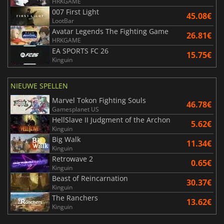
HRKGAME
007 First Light
45.08€
LootBar
Avatar Legends The Fighting Game
26.81€
HRKGAME
EA SPORTS FC 26
15.75€
Kinguin
NIEUWE SPELLEN
Marvel Tokon Fighting Souls
46.78€
Gamesplanet US
HellSlave II Judgment of the Archon
5.62€
Kinguin
Big Walk
11.34€
Kinguin
Retrowave 2
0.65€
Kinguin
Beast of Reincarnation
30.37€
Kinguin
The Ranchers
13.62€
Kinguin