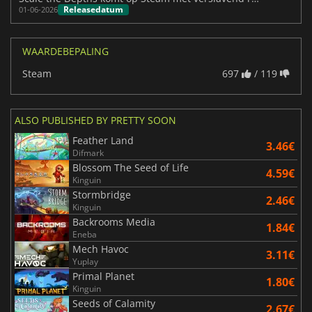
Releasedatum
01-06-2026
WAARDEBEPALING
Steam
697
/ 119
ALSO PUBLISHED BY PRETTY SOON
Feather Land
3.46€
Difmark
Blossom The Seed of Life
4.59€
Kinguin
Stormbridge
2.46€
Kinguin
Backrooms Media
1.84€
Eneba
Mech Havoc
3.11€
Yuplay
Primal Planet
1.80€
Kinguin
Seeds of Calamity
2.67€