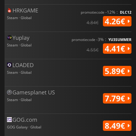
HRKGAME
-12% :
promotiecode
DLC12
Steam · Global
4.26€
4.84€
Yuplay
-3% :
promotiecode
YU3SUMMER
Steam · Global
4.41€
4.55€
LOADED
5.89€
Steam · Global
Gamesplanet US
7.79€
Steam · Global
GOG.com
8.49€
GOG Galaxy · Global