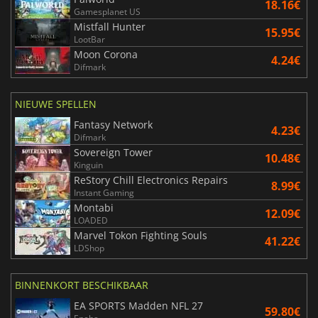
18.16€
Gamesplanet US
Mistfall Hunter
15.95€
LootBar
Moon Corona
4.24€
Difmark
NIEUWE SPELLEN
Fantasy Network
4.23€
Difmark
Sovereign Tower
10.48€
Kinguin
ReStory Chill Electronics Repairs
8.99€
Instant Gaming
Montabi
12.09€
LOADED
Marvel Tokon Fighting Souls
41.22€
LDShop
BINNENKORT BESCHIKBAAR
EA SPORTS Madden NFL 27
59.80€