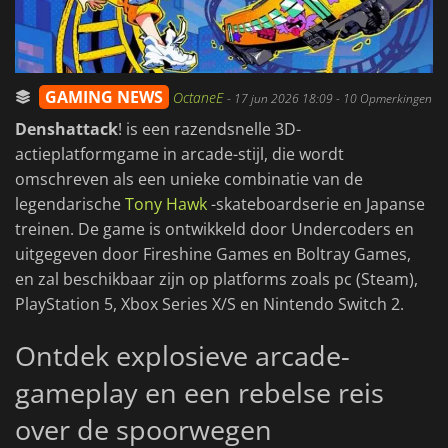
GAMING NEWS
OctaneE
-
17 jun 2026 18:09
- 10 Opmerkingen
Denshattack
! is een razendsnelle 3D-
actieplatformgame in arcade-stijl, die wordt
omschreven als een unieke combinatie van de
legendarische
Tony Hawk
-skateboardserie en Japanse
treinen. De game is ontwikkeld door Undercoders en
uitgegeven door Fireshine Games en Boltray Games,
en zal beschikbaar zijn op platforms zoals pc (Steam),
PlayStation 5, Xbox Series X/S en Nintendo Switch 2.
Ontdek explosieve arcade-
gameplay en een rebelse reis
over de spoorwegen