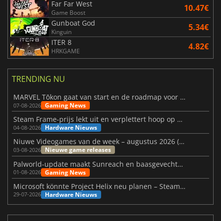
Far Far West
10.47€
Game Boost
Gunboat God
5.34€
Kinguin
ITER 8
4.82€
HRKGAME
TRENDING NU
MARVEL Tōkon gaat van start en de roadmap voor jaar 1 is bekendgemaakt
Gaming News
07-08-2026
Steam Frame-prijs lekt uit en verplettert hoop op betaalbare VR
Hardware Nieuws
04-08-2026
Niuwe Videogames van de week – augustus 2026 (week 32)
Nieuwe game releases
03-08-2026
Palworld-update maakt Sunreach en baasgevechten stabieler
Gaming News
01-08-2026
Microsoft könnte Project Helix neu planen – Steam-Support wackelt
Hardware Nieuws
29-07-2026