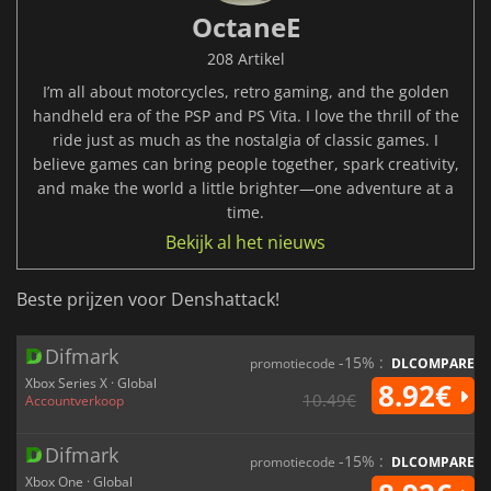
OctaneE
208 Artikel
I’m all about motorcycles, retro gaming, and the golden
handheld era of the PSP and PS Vita. I love the thrill of the
ride just as much as the nostalgia of classic games. I
believe games can bring people together, spark creativity,
and make the world a little brighter—one adventure at a
time.
Bekijk al het nieuws
Beste prijzen voor Denshattack!
Difmark
-15% :
promotiecode
DLCOMPARE
Xbox Series X · Global
8.92€
10.49€
Accountverkoop
Difmark
-15% :
promotiecode
DLCOMPARE
Xbox One · Global