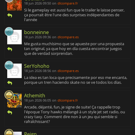
18 jun 2026 09:50
on
dlcompare.fr
Si le gameplay est aussi fun que le trailer le laisse penser,
ça pourrait être l'une des surprises indépendantes de
l'année
bonneinne
18 jun 2026 09:36
on
dlcompare.es
Me gusta muchísimo que se apueste por una propuesta
tan original, ya que hoy en día cuesta encontrar juegos
que de verdad sorprendan.
SerYohoho
18 jun 2026 08:56
on
dlcompare.es
La idea es tan loca que precisamente por eso me encanta,
porque un tren haciendo skate no se ve todos los días.
Athemith
18 jun 2026 06:05
on
dlcompare.fr
Arcade, déjanté, fun, je signe de suite! Ça rappelle trop
l'époque Tony hawks mélangé à un style jet set radio, ou
crazy taxy. Comment dire non à un jeu qui semble si
rafraîchissant?
Reign