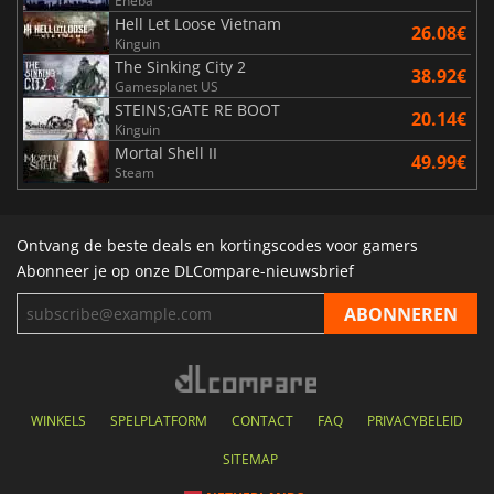
Eneba
Hell Let Loose Vietnam
26.08€
Kinguin
The Sinking City 2
38.92€
Gamesplanet US
STEINS;GATE RE BOOT
20.14€
Kinguin
Mortal Shell II
49.99€
Steam
Ontvang de beste deals en kortingscodes voor gamers
Abonneer je op onze DLCompare-nieuwsbrief
WINKELS
SPELPLATFORM
CONTACT
FAQ
PRIVACYBELEID
SITEMAP