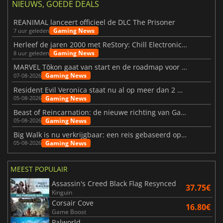
NIEUWS, GOEDE DEALS
REANIMAL lanceert officieel de DLC The Prisoner
Gaming News
7 uur geleden
Herleef de jaren 2000 met ReStory: Chill Electronics Repairs
Gaming News
8 uur geleden
MARVEL Tōkon gaat van start en de roadmap voor jaar 1 is bekendgemaakt
Gaming News
07-08-2026
Resident Evil Veronica staat nu al op meer dan 2 miljoen verlanglijstjes
Gaming News
05-08-2026
Beast of Reincarnation: de nieuwe richting van Game Freak
Gaming News
05-08-2026
Big Walk is nu verkrijgbaar: een reis gebaseerd op vriendschap
Gaming News
05-08-2026
MEEST POPULAIR
Assassin's Creed Black Flag Resynced
37.75€
Kinguin
Corsair Cove
16.80€
Game Boost
Palworld