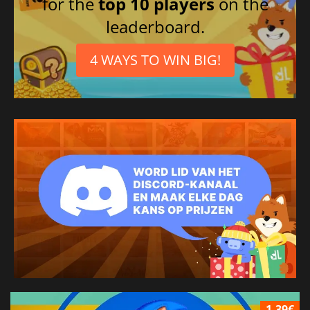
for the
top 10 players
on the
leaderboard.
4 WAYS TO WIN BIG!
1.39€