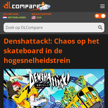
YOU ARE HERE
WE ALSO SUPPORT
Dark
SPELLEN
NETHERLANDS
USA
mode
GAME CARDS
SOFTWARE
Denshattack!: Chaos op het
REWARDS
skateboard in de
NIEUWS
hogesnelheidstrein
LOG IN OF REGISTREER