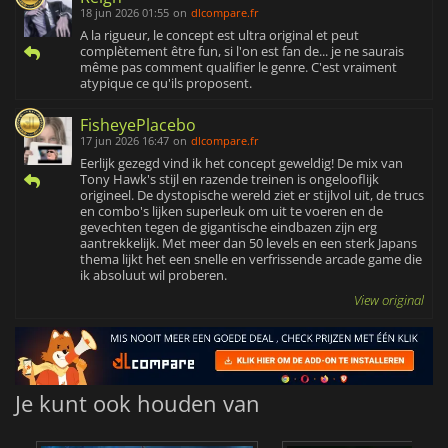
18 jun 2026 01:55
on
dlcompare.fr
A la rigueur, le concept est ultra original et peut
complètement être fun, si l'on est fan de... je ne saurais
même pas comment qualifier le genre. C'est vraiment
atypique ce qu'ils proposent.
FisheyePlacebo
17 jun 2026 16:47
on
dlcompare.fr
Eerlijk gezegd vind ik het concept geweldig! De mix van
Tony Hawk's stijl en razende treinen is ongelooflijk
origineel. De dystopische wereld ziet er stijlvol uit, de trucs
en combo's lijken superleuk om uit te voeren en de
gevechten tegen de gigantische eindbazen zijn erg
aantrekkelijk. Met meer dan 50 levels en een sterk Japans
thema lijkt het een snelle en verfrissende arcade game die
ik absoluut wil proberen.
View original
Je kunt ook houden van