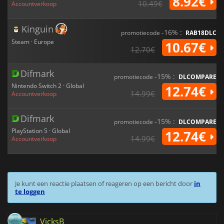
8.92€
10.49€
Accountverkoop
Kinguin
-16% :
promotiecode
RAB18DLC
Steam · Europe
10.67€
12.70€
Difmark
-15% :
promotiecode
DLCOMPARE
Nintendo Switch 2 · Global
12.74€
14.99€
Accountverkoop
Difmark
-15% :
promotiecode
DLCOMPARE
PlayStation 5 · Global
12.74€
14.99€
Accountverkoop
Je kunt een reactie plaatsen of reageren op een bericht door
in
te loggen
VicksB