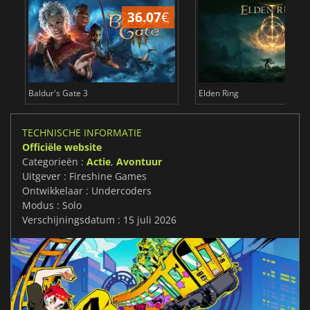
36.07
€
4
Baldur's Gate 3
Elden Ring
TECHNISCHE INFORMATIE
Officiële website
Categorieën :
Actie
,
Avontuur
Uitgever : Fireshine Games
Ontwikkelaar : Undercoders
Modus : Solo
Verschijningsdatum : 15 juli 2026