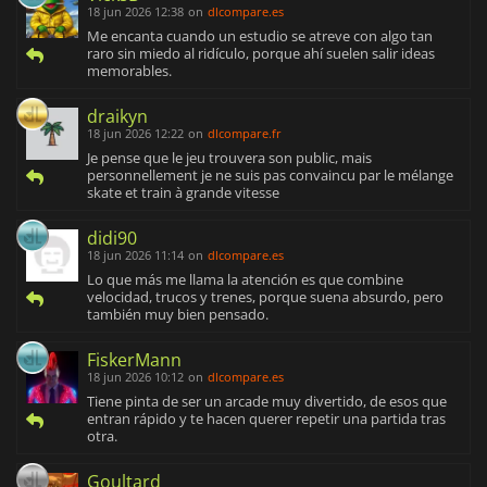
18 jun 2026 12:38
on
dlcompare.es
Me encanta cuando un estudio se atreve con algo tan
raro sin miedo al ridículo, porque ahí suelen salir ideas
memorables.
draikyn
18 jun 2026 12:22
on
dlcompare.fr
Je pense que le jeu trouvera son public, mais
personnellement je ne suis pas convaincu par le mélange
skate et train à grande vitesse
didi90
18 jun 2026 11:14
on
dlcompare.es
Lo que más me llama la atención es que combine
velocidad, trucos y trenes, porque suena absurdo, pero
también muy bien pensado.
FiskerMann
18 jun 2026 10:12
on
dlcompare.es
Tiene pinta de ser un arcade muy divertido, de esos que
entran rápido y te hacen querer repetir una partida tras
otra.
Goultard