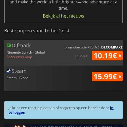
and make the world a little brighter—one adventure at a
time.
Bekijk al het nieuws
Beste prijzen voor TetherGeist
Difmark
-15% :
promotiecode
DLCOMPARE
Nintendo Switch · Global
10.19€
11.99€
Accountverkoop
Steam
15.99€
Steam · Global
Je kunt een reactie plaatsen of reageren op een bericht door
in
te loggen