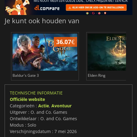
Je kunt ook houden van
36.07
€
4
Baldur's Gate 3
Elden Ring
TECHNISCHE INFORMATIE
Officiële website
Categorieën :
Actie
,
Avontuur
Uitgever : O. and Co. Games
Ontwikkelaar : O. and Co. Games
Modus : Solo
Verschijningsdatum : 7 mei 2026