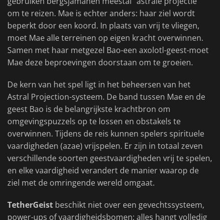
gebruiken bergsjamanen meestal "astrale projectie"
om te reizen. Mae is echter anders: haar ziel wordt
beperkt door een koord. In plaats van vrij te vliegen,
moet Mae alle terreinen op eigen kracht overwinnen.
Samen met haar metgezel Bao-een axolotl-geest-moet
Mae deze beproevingen doorstaan om te groeien.
De kern van het spel ligt in het beheersen van het
Astral Projection-systeem. De band tussen Mae en de
geest Bao is de belangrijkste krachtbron om
omgevingspuzzels op te lossen en obstakels te
overwinnen. Tijdens de reis kunnen spelers spirituele
vaardigheden (azae) vrijspelen. Er zijn in totaal zeven
verschillende soorten geestvaardigheden vrij te spelen,
en elke vaardigheid verandert de manier waarop de
ziel met de omringende wereld omgaat.
TetherGeist
beschikt niet over een gevechtssysteem,
power-ups of vaardigheidsbomen; alles hangt volledig