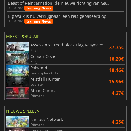
Beast of Reincarnation: de nieuwe richting van Game Freak
Gaming News
05-08-2026
Big Walk is nu verkrijgbaar: een reis gebaseerd op vriendschap
Gaming News
05-08-2026
MEEST POPULAIR
Assassin's Creed Black Flag Resynced
37.75€
Kinguin
Corsair Cove
16.20€
Kinguin
Palworld
18.16€
Gamesplanet US
Mistfall Hunter
15.96€
LootBar
Moon Corona
4.27€
Difmark
NIEUWE SPELLEN
Fantasy Network
4.25€
Difmark
Sovereign Tower