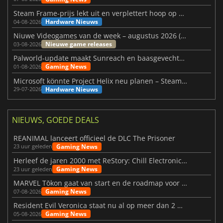
Steam Frame-prijs lekt uit en verplettert hoop op betaalbare VR
Hardware Nieuws
04-08-2026
Niuwe Videogames van de week – augustus 2026 (week 32)
Nieuwe game releases
03-08-2026
Palworld-update maakt Sunreach en baasgevechten stabieler
Gaming News
01-08-2026
Microsoft könnte Project Helix neu planen – Steam-Support wackelt
Hardware Nieuws
29-07-2026
NIEUWS, GOEDE DEALS
REANIMAL lanceert officieel de DLC The Prisoner
Gaming News
23 uur geleden
Herleef de jaren 2000 met ReStory: Chill Electronics Repairs
Gaming News
23 uur geleden
MARVEL Tōkon gaat van start en de roadmap voor jaar 1 is bekendgemaakt
Gaming News
07-08-2026
Resident Evil Veronica staat nu al op meer dan 2 miljoen verlanglijstjes
Gaming News
05-08-2026