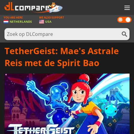
YOU ARE HERE
WE ALSO SUPPORT
Dark
SPELLEN
NETHERLANDS
USA
mode
GAME CARDS
SOFTWARE
TetherGeist: Mae's Astrale
REWARDS
Reis met de Spirit Bao
NIEUWS
LOG IN OF REGISTREER