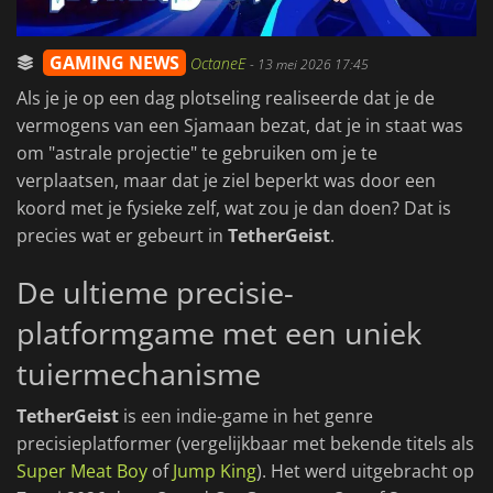
GAMING NEWS
OctaneE
-
13 mei 2026 17:45
Als je je op een dag plotseling realiseerde dat je de
vermogens van een Sjamaan bezat, dat je in staat was
om "astrale projectie" te gebruiken om je te
verplaatsen, maar dat je ziel beperkt was door een
koord met je fysieke zelf, wat zou je dan doen? Dat is
precies wat er gebeurt in
TetherGeist
.
De ultieme precisie-
platformgame met een uniek
tuiermechanisme
TetherGeist
is een indie-game in het genre
precisieplatformer (vergelijkbaar met bekende titels als
Super Meat Boy
of
Jump King
). Het werd uitgebracht op