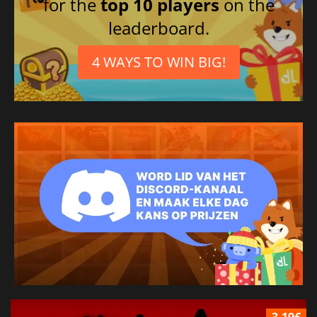
for the
top 10 players
on the
leaderboard.
4 WAYS TO WIN BIG!
3.19€