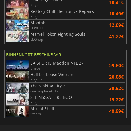
10.41€
Kinguin
ReStory Chill Electronics Repairs
10.49€
Kinguin
Montabi
12.09€
LOADED
Marvel Tokon Fighting Souls
41.22€
LDShop
BINNENKORT BESCHIKBAAR
EA SPORTS Madden NFL 27
59.80€
Eneba
Hell Let Loose Vietnam
26.08€
Kinguin
The Sinking City 2
38.92€
Gamesplanet US
STEINS;GATE RE BOOT
19.22€
Kinguin
Mortal Shell II
49.99€
Steam