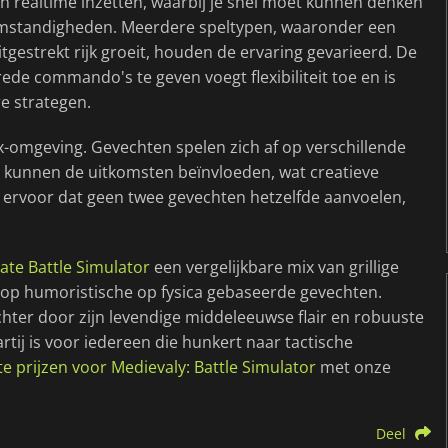
in realtime inzetten, waarbij je snel moet kunnen denken
mstandigheden. Meerdere speltypen, waaronder een
gestrekt rijk groeit, houden de ervaring gevarieerd. De
e commando's te geven voegt flexibiliteit toe en is
re strategen.
omgeving. Gevechten spelen zich af op verschillende
n kunnen de uitkomsten beïnvloeden, wat creatieve
 ervoor dat geen twee gevechten hetzelfde aanvoelen,
rate Battle Simulator
een vergelijkbare mix van grillige
 op humoristische op fysica gebaseerde gevechten.
hter door zijn levendige middeleeuwse flair en robuuste
tij is voor iedereen die hunkert naar tactische
te prijzen voor Medievaly: Battle Simulator
met onze
Deel