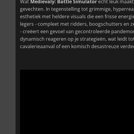
Wat
Medievaly: Battle Simulator
echt leuk maakt,
gevechten. In tegenstelling tot grimmige, hyperre
esthetiek met heldere visuals die een frisse ener
legers - compleet met ridders, boogschutters en 
- creëert een gevoel van gecontroleerde pandemon
dynamisch reageren op je strategieën, wat leidt
cavalerieaanval of een komisch desastreuze verde