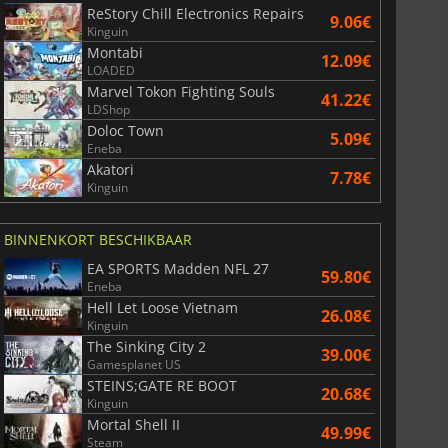
ReStory Chill Electronics Repairs
9.06€
Kinguin
Montabi
12.09€
LOADED
Marvel Tokon Fighting Souls
41.22€
LDShop
Doloc Town
5.09€
Eneba
Akatori
7.78€
20.15
€
20.61
€
Kinguin
BINNENKORT BESCHIKBAAR
EA SPORTS Madden NFL 27
59.80€
Eneba
ization 7
Borderlands 4
Hell Let Loose Vietnam
26.08€
Kinguin
The Sinking City 2
39.00€
Gamesplanet US
STEINS;GATE RE BOOT
20.68€
Kinguin
Mortal Shell II
49.99€
Steam