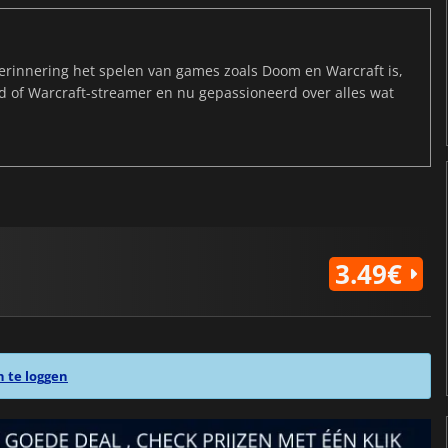
rinnering het spelen van games zoals Doom en Warcraft is,
ld of Warcraft-streamer en nu gepassioneerd over alles wat
3.49€
n te loggen