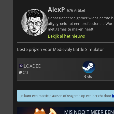
AlexP
676 Artikel
Gepassioneerde gamer wiens eerste he
uitgegroeid tot een professionele Wor
met games te maken heeft.
Bekijk al het nieuws
Beste prijzen voor Medievaly Battle Simulator
LOADED
243
Global
Je kunt een reactie plaatsen of reageren op een bericht door
i