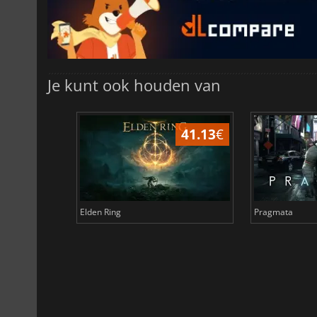
Je kunt ook houden van
31.32
€
6.75
€
Total War WARHAMMER 3
Lies Of P