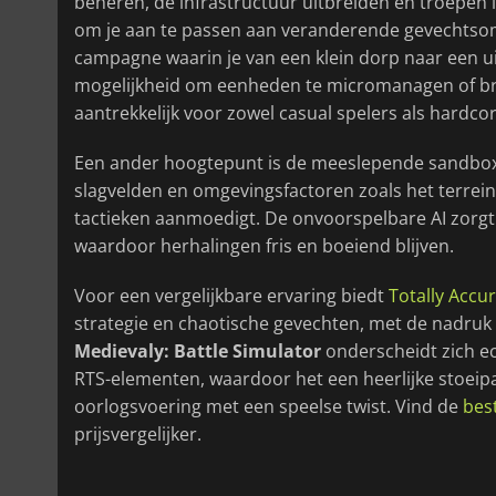
beheren, de infrastructuur uitbreiden en troepen 
om je aan te passen aan veranderende gevechtso
campagne waarin je van een klein dorp naar een uit
mogelijkheid om eenheden te micromanagen of bred
aantrekkelijk voor zowel casual spelers als hardco
Een ander hoogtepunt is de meeslepende sandbox-
slagvelden en omgevingsfactoren zoals het terrei
tactieken aanmoedigt. De onvoorspelbare AI zorgt
waardoor herhalingen fris en boeiend blijven.
Voor een vergelijkbare ervaring biedt
Totally Accu
strategie en chaotische gevechten, met de nadruk
Medievaly: Battle Simulator
onderscheidt zich ec
RTS-elementen, waardoor het een heerlijke stoeipar
oorlogsvoering met een speelse twist. Vind de
bes
prijsvergelijker.