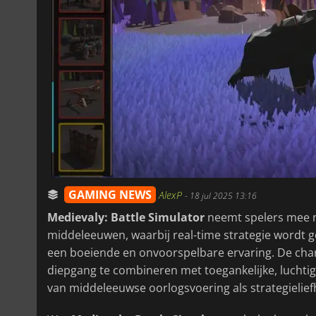
GAMING NEWS
AlexP
-
18 jul 2025 13:16
Medievaly: Battle Simulator
neemt spelers mee na
middeleeuwen, waarbij real-time strategie wordt
een boeiende en onvoorspelbare ervaring. De cha
diepgang te combineren met toegankelijke, luchti
van middeleeuwse oorlogsvoering als strategielie