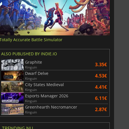
Totally Accurate Battle Simulator
ALSO PUBLISHED BY INDIE.IO
Graphite
3.35€
Kinguin
Dwarf Delve
4.53€
Kinguin
City States Medieval
4.41€
Kinguin
Esports Manager 2026
6.11€
Kinguin
Greenhearth Necromancer
2.87€
Kinguin
TRENDING NU