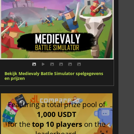
Bekijk Medievaly Battle Simulator spelgegevens
en prijzen
Featuring a total prize pool of
1,000 USDT
for the
top 10 players
on the
leaderboard.