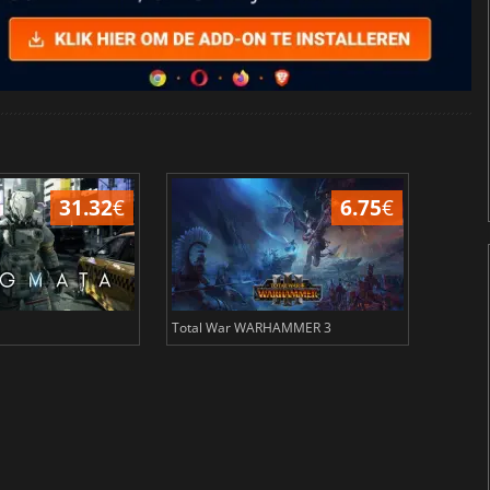
15.48
€
31.34
€
METAL GEAR SOLID DELTA SNAKE EATER
Civil