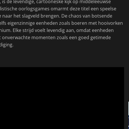
 is de levendige, cartooneske kijk op middeleeuwse
alistische oorlogsgames omarmt deze titel een speelse
gie naar het slagveld brengen. De chaos van botsende
zelfs eigenzinnige eenheden zoals boeren met hooivorken
ium. Elke strijd voelt levendig aan, omdat eenheden
 tot onverwachte momenten zoals een goed getimede
diging.