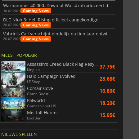
Warhammer 40.000: Dawn of War 4 introduceert de Necron-factie
Gaming News
30-07-2026
DLC Nioh 3: Hell Rising officieel aangekondigd
Gaming News
28-07-2026
Vahrin's Call verschijnt eindelijk na tien jaar ontwikkeling
Gaming News
28-07-2026
MEEST POPULAIR
Assassin's Creed Black Flag Resynced
37.75€
Kinguin
Halo Campaign Evolved
28.68€
LDShop
Corsair Cove
16.80€
Game Boost
Palworld
18.20€
Gamesplanet US
Mistfall Hunter
15.95€
LootBar
NIEUWE SPELLEN