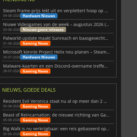
Steam Frame-prijs lekt uit en verplettert hoop op betaalbare VR
Hardware Nieuws
04-08-2026
Niuwe Videogames van de week – augustus 2026 (week 32)
Nieuwe game releases
03-08-2026
Palworld-update maakt Sunreach en baasgevechten stabieler
Gaming News
01-08-2026
Microsoft könnte Project Helix neu planen – Steam-Support wackelt
Hardware Nieuws
29-07-2026
Malware-kaarten en een Discord-overname treffen Meccha Chameleon
Gaming News
28-07-2026
NIEUWS, GOEDE DEALS
Resident Evil Veronica staat nu al op meer dan 2 miljoen verlanglijstjes
Gaming News
05-08-2026
Beast of Reincarnation: de nieuwe richting van Game Freak
Gaming News
05-08-2026
Big Walk is nu verkrijgbaar: een reis gebaseerd op vriendschap
Gaming News
05-08-2026