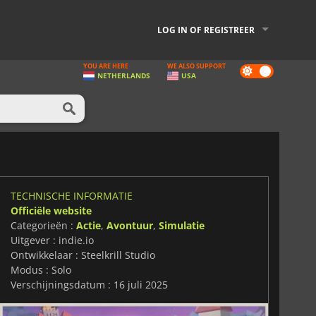
LOG IN OF REGISTREER
YOU ARE HERE
WE ALSO SUPPORT
Dark
NETHERLANDS
USA
mode
TECHNISCHE INFORMATIE
Officiële website
Categorieën :
Actie
,
Avontuur
,
Simulatie
Uitgever : indie.io
Ontwikkelaar : Steelkrill Studio
Modus : Solo
Verschijningsdatum : 16 juli 2025