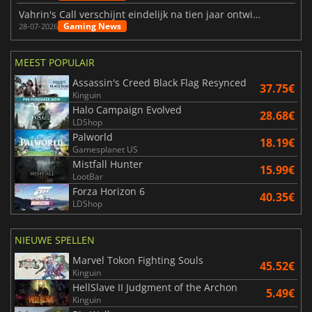
Vahrin's Call verschijnt eindelijk na tien jaar ontwikkeling
Gaming News
28-07-2026
MEEST POPULAIR
Assassin's Creed Black Flag Resynced
37.75€
Kinguin
Halo Campaign Evolved
28.68€
LDShop
Palworld
18.19€
Gamesplanet US
Mistfall Hunter
15.99€
LootBar
Forza Horizon 6
40.35€
LDShop
NIEUWE SPELLEN
Marvel Tokon Fighting Souls
45.52€
Kinguin
HellSlave II Judgment of the Archon
5.49€
Kinguin