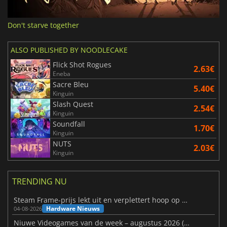
Don't starve together
ALSO PUBLISHED BY NOODLECAKE
Flick Shot Rogues
2.63€
Eneba
Sacre Bleu
5.40€
Kinguin
Slash Quest
2.54€
Kinguin
Soundfall
1.70€
Kinguin
NUTS
2.03€
Kinguin
TRENDING NU
Steam Frame-prijs lekt uit en verplettert hoop op betaalbare VR
Hardware Nieuws
04-08-2026
Niuwe Videogames van de week – augustus 2026 (week 32)