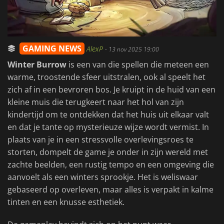
GAMING NEWS
AlexP
-
13 nov 2025 19:00
Winter Burrow
is een van die spellen die meteen een
warme, troostende sfeer uitstralen, ook al speelt het
zich af in een bevroren bos. Je kruipt in de huid van een
kleine muis die terugkeert naar het hol van zijn
kindertijd om te ontdekken dat het huis uit elkaar valt
en dat je tante op mysterieuze wijze wordt vermist. In
plaats van je in een stressvolle overlevingsroes te
storten, dompelt de game je onder in zijn wereld met
zachte beelden, een rustig tempo en een omgeving die
aanvoelt als een winters sprookje. Het is weliswaar
gebaseerd op overleven, maar alles is verpakt in kalme
tinten en een knusse esthetiek.