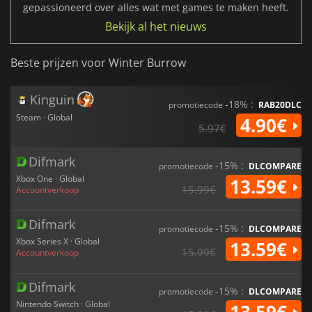
gepassioneerd over alles wat met games te maken heeft.
Bekijk al het nieuws
Beste prijzen voor Winter Burrow
Kinguin
-18% :
promotiecode
RAB20DLC
Steam · Global
4.90€
5.97€
Difmark
-15% :
promotiecode
DLCOMPARE
Xbox One · Global
13.59€
15.99€
Accountverkoop
Difmark
-15% :
promotiecode
DLCOMPARE
Xbox Series X · Global
13.59€
15.99€
Accountverkoop
Difmark
-15% :
promotiecode
DLCOMPARE
Nintendo Switch · Global