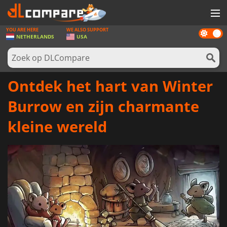
YOU ARE HERE
WE ALSO SUPPORT
Dark
SPELLEN
NETHERLANDS
USA
mode
GAME CARDS
SOFTWARE
Ontdek het hart van Winter
REWARDS
Burrow en zijn charmante
NIEUWS
kleine wereld
LOG IN OF REGISTREER