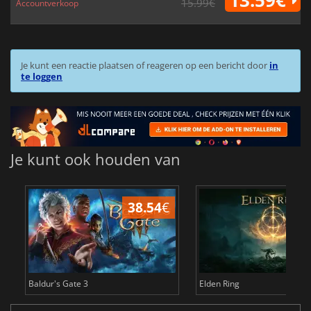
13.59€
15.99€
Accountverkoop
Je kunt een reactie plaatsen of reageren op een bericht door
in
te loggen
Je kunt ook houden van
38.54
€
4
Baldur's Gate 3
Elden Ring