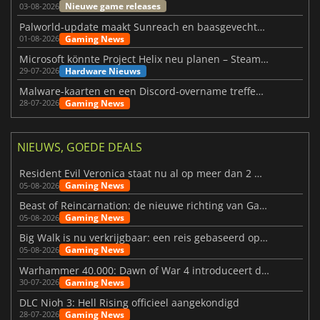
Nieuwe game releases
03-08-2026
Palworld-update maakt Sunreach en baasgevechten stabieler
Gaming News
01-08-2026
Microsoft könnte Project Helix neu planen – Steam-Support wackelt
Hardware Nieuws
29-07-2026
Malware-kaarten en een Discord-overname treffen Meccha Chameleon
Gaming News
28-07-2026
NIEUWS, GOEDE DEALS
Resident Evil Veronica staat nu al op meer dan 2 miljoen verlanglijstjes
Gaming News
05-08-2026
Beast of Reincarnation: de nieuwe richting van Game Freak
Gaming News
05-08-2026
Big Walk is nu verkrijgbaar: een reis gebaseerd op vriendschap
Gaming News
05-08-2026
Warhammer 40.000: Dawn of War 4 introduceert de Necron-factie
Gaming News
30-07-2026
DLC Nioh 3: Hell Rising officieel aangekondigd
Gaming News
28-07-2026