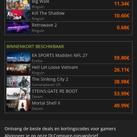
Big Walk
11.34€
Kinguin
Kill The Shadow
10.60€
Kinguin
Retrowave 2
0.68€
Kinguin
BINNENKORT BESCHIKBAAR
EA SPORTS Madden NFL 27
59.80€
Eneba
Hell Let Loose Vietnam
26.11€
Kinguin
The Sinking City 2
38.98€
Gamesplanet US
STEINS;GATE RE BOOT
53.99€
Steam
Mortal Shell II
49.99€
Steam
Ontvang de beste deals en kortingscodes voor gamers
Abonneer je op onze DLCompare-nieuwsbrief