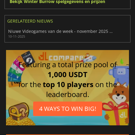
Bekijk Winter Burrow spelgegevens en prijzen
GERELATEERD NIEUWS
Niuwe Videogames van de week - november 2025 (week 46)
10-11-2025
Featuring a total prize pool of
1,000 USDT
for the
top 10 players
on the
leaderboard.
4 WAYS TO WIN BIG!