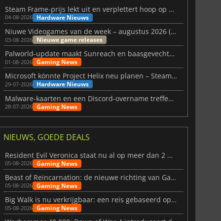
Steam Frame-prijs lekt uit en verplettert hoop op betaalbare VR
Hardware Nieuws
04-08-2026
Niuwe Videogames van de week – augustus 2026 (week 32)
Nieuwe game releases
03-08-2026
Palworld-update maakt Sunreach en baasgevechten stabieler
Gaming News
01-08-2026
Microsoft könnte Project Helix neu planen – Steam-Support wackelt
Hardware Nieuws
29-07-2026
Malware-kaarten en een Discord-overname treffen Meccha Chameleon
Gaming News
28-07-2026
NIEUWS, GOEDE DEALS
Resident Evil Veronica staat nu al op meer dan 2 miljoen verlanglijstjes
Gaming News
05-08-2026
Beast of Reincarnation: de nieuwe richting van Game Freak
Gaming News
05-08-2026
Big Walk is nu verkrijgbaar: een reis gebaseerd op vriendschap
Gaming News
05-08-2026