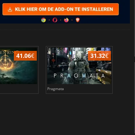
41.06
€
31.32
€
Pragmata
Total 