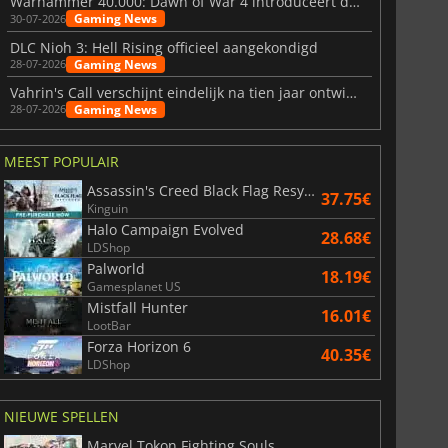
Warhammer 40.000: Dawn of War 4 introduceert de Necron-factie
Gaming News
30-07-2026
DLC Nioh 3: Hell Rising officieel aangekondigd
Gaming News
28-07-2026
Vahrin's Call verschijnt eindelijk na tien jaar ontwikkeling
Gaming News
28-07-2026
MEEST POPULAIR
Assassin's Creed Black Flag Resynced
37.75€
Kinguin
Halo Campaign Evolved
28.68€
LDShop
Palworld
18.19€
Gamesplanet US
Mistfall Hunter
16.01€
LootBar
Forza Horizon 6
40.35€
LDShop
NIEUWE SPELLEN
Marvel Tokon Fighting Souls