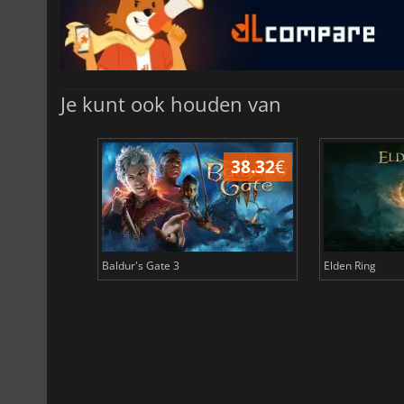
Je kunt ook houden van
45.17
€
38.32
€
Baldur's Gate 3
Elden Ring