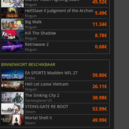
45.52€
Kinguin
HellSlave II Judgment of the Archon
5.49€
Kinguin
Big Walk
11.34€
Kinguin
Kill The Shadow
8.78€
Kinguin
Retrowave 2
0.68€
Kinguin
6.77
€
15.48
€
BINNENKORT BESCHIKBAAR
EA SPORTS Madden NFL 27
59.80€
Eneba
Hell Let Loose Vietnam
War WARHAMMER 3
Lies Of P
26.11€
Kinguin
The Sinking City 2
38.98€
Gamesplanet US
STEINS;GATE RE BOOT
53.99€
Steam
Mortal Shell II
49.99€
Steam