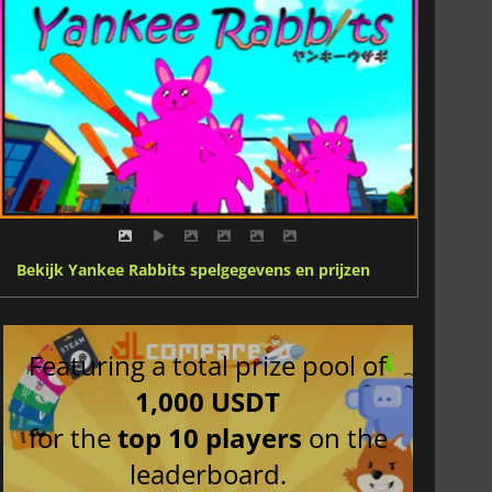
Bekijk Yankee Rabbits spelgegevens en prijzen
Featuring a total prize pool of
1,000 USDT
for the
top 10 players
on the
leaderboard.