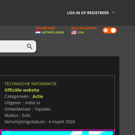
LOG IN OF REGISTREER
YOU ARE HERE
WE ALSO SUPPORT
Dark
NETHERLANDS
USA
mode
TECHNISCHE INFORMATIE
Officiële website
Categorieën :
Actie
Uitgever : indie.io
Ontwikkelaar : Yajueko
Modus : Solo
Verschijningsdatum : 4 maart 2026