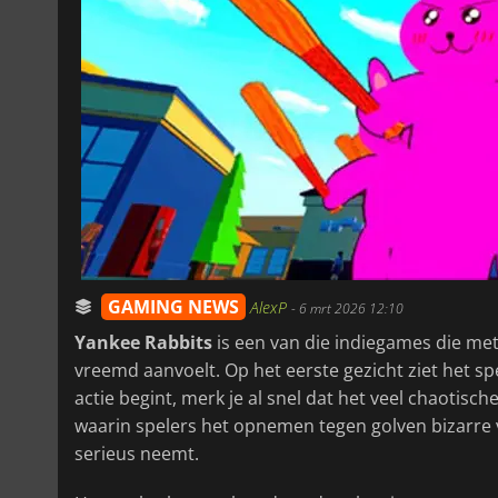
GAMING NEWS
AlexP
-
6 mrt 2026 12:10
Yankee Rabbits
is een van die indiegames die me
vreemd aanvoelt. Op het eerste gezicht ziet het spel
actie begint, merk je al snel dat het veel chaotischer
waarin spelers het opnemen tegen golven bizarre vij
serieus neemt.