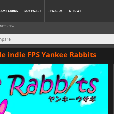
GAME CARDS
SOFTWARE
REWARDS
NIEUWS
NIET VERW ...
de indie FPS Yankee Rabbits