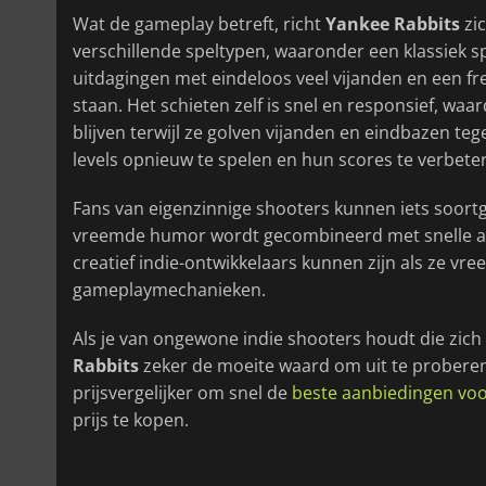
Wat de gameplay betreft, richt
Yankee Rabbits
zic
verschillende speltypen, waaronder een klassiek s
uitdagingen met eindeloos veel vijanden en een f
staan. Het schieten zelf is snel en responsief, 
blijven terwijl ze golven vijanden en eindbazen t
levels opnieuw te spelen en hun scores te verbete
Fans van eigenzinnige shooters kunnen iets soortg
vreemde humor wordt gecombineerd met snelle actie
creatief indie-ontwikkelaars kunnen zijn als ze v
gameplaymechanieken.
Als je van ongewone indie shooters houdt die zich 
Rabbits
zeker de moeite waard om uit te proberen
prijsvergelijker om snel de
beste aanbiedingen voo
prijs te kopen.