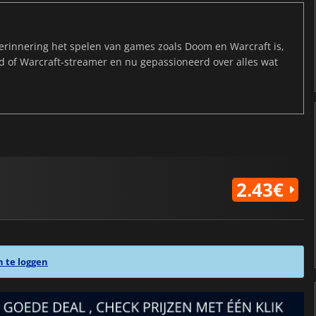
rinnering het spelen van games zoals Doom en Warcraft is,
ld of Warcraft-streamer en nu gepassioneerd over alles wat
2.43€
n te loggen