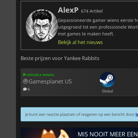
AlexP
674 Artikel
Gepassioneerde gamer wiens eerste he
uitgegroeid tot een professionele Wor
met games te maken heeft.
Bekijk al het nieuws
Beste prijzen voor Yankee Rabbits
OFFICIËLE WINKEL
Gamesplanet US
6
Global
Je kunt een reactie plaatsen of reageren op een bericht door
i