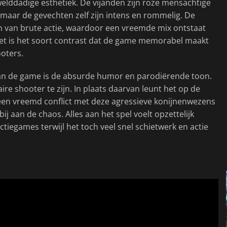
welddadige esthetiek. De vijanden zijn roze mensachtige
 maar de gevechten zelf zijn intens en rommelig. De
en van brute actie, waardoor een vreemde mix ontstaat
 Het is het soort contrast dat de game memorabel maakt
ooters.
van de game is de absurde humor en parodiërende toon.
ire shooter te zijn. In plaats daarvan leunt het op de
 een vreemd conflict met deze agressieve konijnenwezens
j aan de chaos. Alles aan het spel voelt opzettelijk
actiegames terwijl het toch veel snel schietwerk en actie