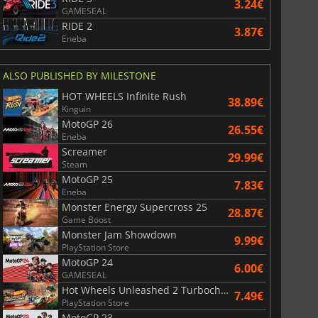
3.24€
GAMESEAL
r's Gate 3
Elden Ring
RIDE 2
3.87€
Eneba
ALSO PUBLISHED BY MILESTONE
HOT WHEELS Infinite Rush
38.89€
Kinguin
MotoGP 26
26.55€
Eneba
Screamer
29.99€
Steam
MotoGP 25
7.83€
Eneba
Monster Energy Supercross 25
28.87€
Game Boost
Monster Jam Showdown
9.99€
PlayStation Store
MotoGP 24
6.00€
GAMESEAL
Hot Wheels Unleashed 2 Turbocharged
7.49€
PlayStation Store
MotoGP 23