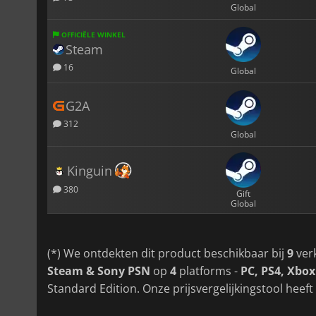
Global
OFFICIËLE WINKEL
Steam
16
Global
G2A
312
Global
Kinguin
380
Gift
Global
(*) We ontdekten dit product beschikbaar bij
9
ver
Steam & Sony PSN
op
4
platforms -
PC, PS4, Xbo
Standard Edition. Onze prijsvergelijkingstool heeft