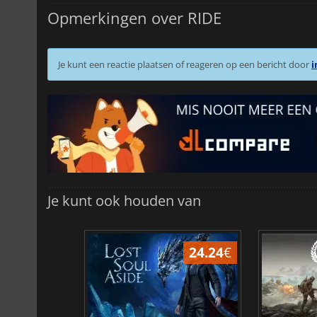
Opmerkingen over RIDE
Je kunt een reactie plaatsen of reageren op een bericht door
i
Je kunt ook houden van
24.24
€