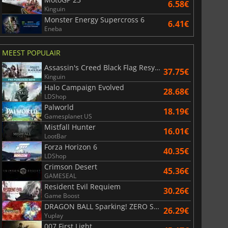
6.58€
Kinguin
Monster Energy Supercross 6
6.41€
Eneba
MEEST POPULAIR
Assassin's Creed Black Flag Resynced
37.75€
Kinguin
Halo Campaign Evolved
28.68€
LDShop
Palworld
18.19€
Gamesplanet US
Mistfall Hunter
16.01€
LootBar
Forza Horizon 6
40.35€
LDShop
Crimson Desert
45.36€
GAMESEAL
Resident Evil Requiem
30.26€
Game Boost
DRAGON BALL Sparking! ZERO Super Limit Breaking NEO
26.29€
Yuplay
007 First Light