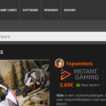
GAME CARDS
SOFTWARE
REWARDS
NIEUWS
s
Topwinkels
3.69
€
Xbox Series X
Ride
is een racesimulatiespel. 
voor motorliefhebbers met een 
kiezen.