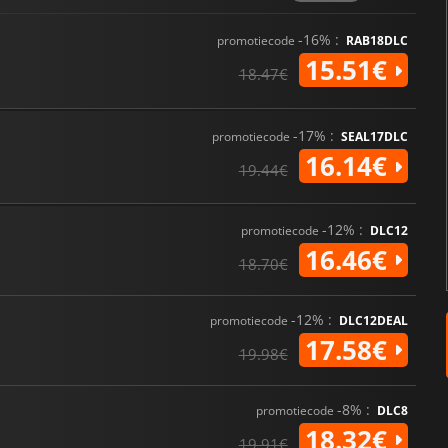
het race genre.
-16% :
promotiecode
RAB18DLC
15.51€
18.47€
-17% :
promotiecode
SEAL17DLC
16.14€
19.44€
-12% :
promotiecode
DLC12
16.46€
18.70€
-12% :
promotiecode
DLC12DEAL
17.58€
19.98€
-8% :
promotiecode
DLC8
18.32€
19.91€