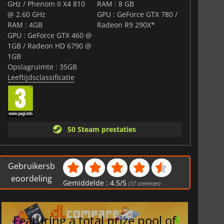
GHz / Phenom II X4 810
RAM : 8 GB
@ 2.60 GHz
GPU : GeForce GTX 780 /
RAM : 4GB
Radeon R9 290X*
GPU : GeForce GTX 460 @
1GB / Radeon HD 6790 @
1GB
Opslagruimte : 35GB
Leeftijdsclassificatie
50 Steam prestaties
Gebruikersb
eoordeling
Gemiddelde :
4.5
/
5
(
37
stemmen)
Featuring a total prize pool of