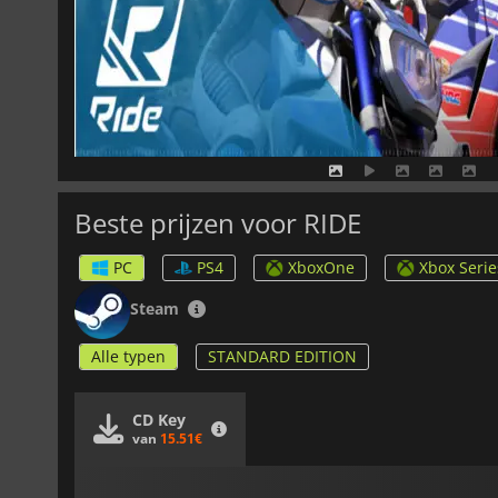
Beste prijzen voor RIDE
PC
PS4
XboxOne
Xbox Serie
Steam
Alle typen
STANDARD EDITION
CD Key
van
15.51€