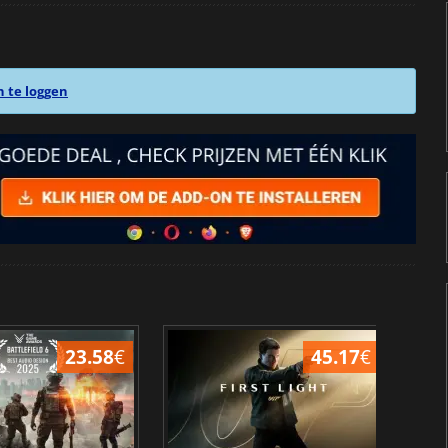
n te loggen
23.58
€
45.17
€