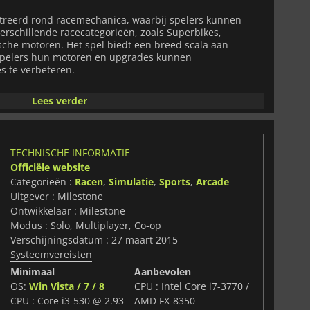
treerd rond racemechanica, waarbij spelers kunnen
rschillende racecategorieën, zoals Superbikes,
sche motoren. Het spel biedt een breed scala aan
spelers hun motoren en upgrades kunnen
s te verbeteren.
visueel verbluffend, met zeer gedetailleerde motoren die
Lees verder
ootsen. Het geluidsontwerp van de game is ook
 motorgeluiden en audio, die de meeslependheid van de
TECHNISCHE INFORMATIE
 van
Ride
is de uitgebreide carrièremodus, waarin
Officiële website
eginnend coureur en zich opwerken tot een
Categorieën :
Racen
,
Simulatie
,
Sports
,
Arcade
remodus bevat verschillende racecategorieën,
Uitgever : Milestone
systemen die het spel een extra dimensie geven.
Ontwikkelaar : Milestone
layer modus, waarin spelers het kunnen opnemen tegen
Modus : Solo, Multiplayer, Co-op
rs, wat een competitief element aan het spel toevoegt.
Verschijningsdatum : 27 maart 2015
Systeemvereisten
de
een meeslepende en realistische motorracegame die
Minimaal
Aanbevolen
t voor zowel casual spelers als motorliefhebbers. De
OS:
Win Vista / 7 / 8
CPU : Intel Core i7-3770 /
asbare motoren en circuits, de prachtige graphics en
nde race mechanica maken het een must voor fans van
CPU : Core i3-530 @ 2.93
AMD FX-8350