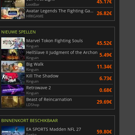
45.17€
LootBar
Avatar Legends The Fighting Game
26.82€
HRKGAME
NIEUWE SPELLEN
Marvel Tokon Fighting Souls
45.52€
Kinguin
HellSlave II Judgment of the Archon
5.49€
Kinguin
Big Walk
11.34€
Kinguin
Kill The Shadow
6.73€
Kinguin
Retrowave 2
0.68€
Kinguin
Beast of Reincarnation
29.69€
LDShop
BINNENKORT BESCHIKBAAR
EA SPORTS Madden NFL 27
59.80€
Eneba