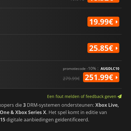
19.99€
25.85€
-10% :
promotiecode
AUGDLC10
251.99€
279.99€
Een fout melden of feedback geven
kopers die
3
DRM-systemen ondersteunen:
Xbox Live,
xOne & Xbox Series X
. Het spel komt in editie van
15
digitale aanbiedingen geïdentificeerd.