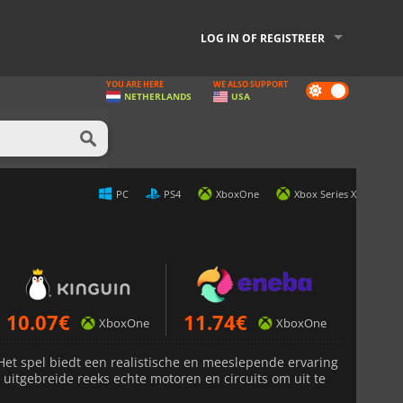
LOG IN OF REGISTREER
YOU ARE HERE
WE ALSO SUPPORT
Dark
NETHERLANDS
USA
mode
PC
PS4
XboxOne
Xbox Series X
10.07
€
11.74
€
XboxOne
XboxOne
Het spel biedt een realistische en meeslepende ervaring
uitgebreide reeks echte motoren en circuits om uit te