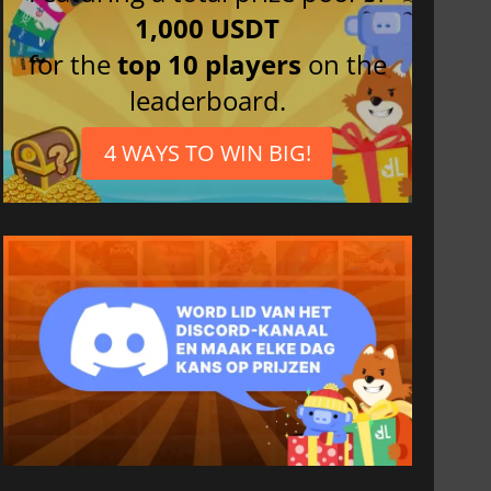
1,000 USDT
for the
top 10 players
on the
leaderboard.
4 WAYS TO WIN BIG!