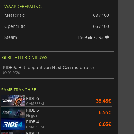
WAARDEBEPALING
Metacritic
68 / 100
Opencritic
66 / 100
Steam
1569
/ 393
GERELATEERD NIEUWS
RIDE 6: Het toppunt van Next-Gen motorracen
09-02-2026
SAME FRANCHISE
RIDE 6
35.48€
GAMESEAL
36.40
€
41.06
€
RIDE 5
6.55€
Kinguin
RIDE 4
6.65€
GAMESEAL
RIDE 3