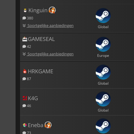
Kinguin
380
Soortgelijke aanbiedingen
Global
GAMESEAL
42
Soortgelijke aanbiedingen
Europe
HRKGAME
87
Global
K4G
46
Global
Eneba
73