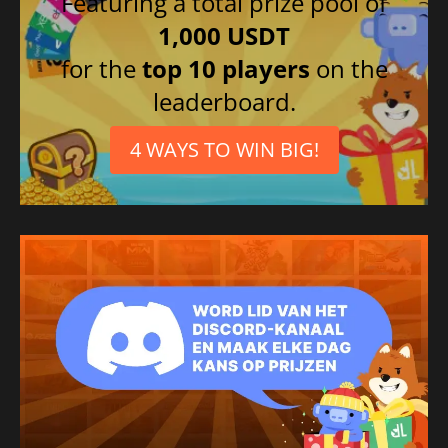
Featuring a total prize pool of
1,000 USDT
for the
top 10 players
on the
leaderboard.
4 WAYS TO WIN BIG!