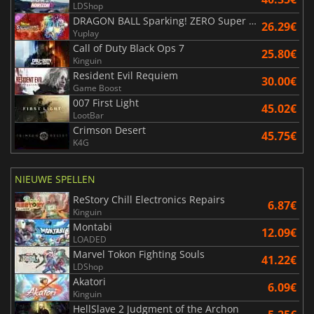
LDShop
DRAGON BALL Sparking! ZERO Super Limit Breaking NEO
26.29€
Yuplay
Call of Duty Black Ops 7
25.80€
Kinguin
Resident Evil Requiem
30.00€
Game Boost
007 First Light
45.02€
LootBar
Crimson Desert
45.75€
K4G
NIEUWE SPELLEN
ReStory Chill Electronics Repairs
6.87€
Kinguin
Montabi
12.09€
LOADED
Marvel Tokon Fighting Souls
41.22€
LDShop
Akatori
6.09€
Kinguin
HellSlave 2 Judgment of the Archon