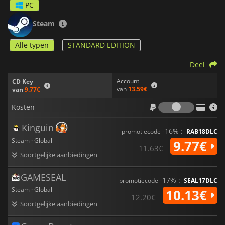
PC
Steam
Alle typen
STANDARD EDITION
Deel
Account
CD Key
van
13.59€
van
9.77€
Kosten
Kosten
Kinguin
-16% :
promotiecode
RAB18DLC
Steam · Global
9.77€
11.63€
Soortgelijke aanbiedingen
GAMESEAL
-17% :
promotiecode
SEAL17DLC
Steam · Global
10.13€
12.20€
Soortgelijke aanbiedingen