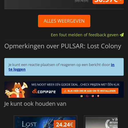
36.43€
ALLES WEERGEVEN
Een fout melden of feedback geven
Opmerkingen over PULSAR: Lost Colony
Je kunt een reactie plaatsen of reageren op een bericht door
in
te loggen
Je kunt ook houden van
24.24
€