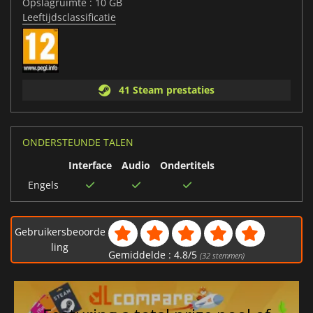
Opslagruimte : 10 GB
Leeftijdsclassificatie
41 Steam prestaties
ONDERSTEUNDE TALEN
Interface
Audio
Ondertitels
Engels
Gebruikersbeoorde
ling
Gemiddelde :
4.8
/
5
(
32
stemmen)