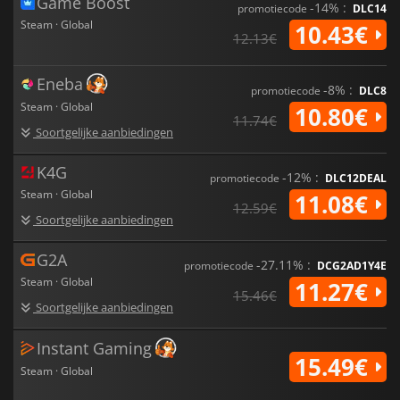
Game Boost
-14% :
promotiecode
DLC14
Steam · Global
10.43€
12.13€
Eneba
-8% :
promotiecode
DLC8
Steam · Global
10.80€
11.74€
Soortgelijke aanbiedingen
K4G
-12% :
promotiecode
DLC12DEAL
Steam · Global
11.08€
12.59€
Soortgelijke aanbiedingen
G2A
-27.11% :
promotiecode
DCG2AD1Y4E
Steam · Global
11.27€
15.46€
Soortgelijke aanbiedingen
Instant Gaming
15.49€
Steam · Global