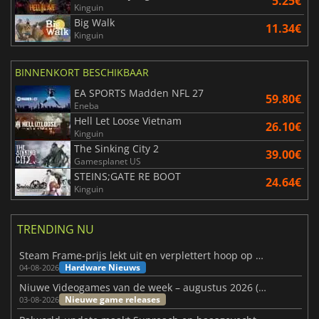
5.25€
Kinguin
Big Walk
11.34€
Kinguin
BINNENKORT BESCHIKBAAR
EA SPORTS Madden NFL 27
59.80€
Eneba
Hell Let Loose Vietnam
26.10€
Kinguin
The Sinking City 2
39.00€
Gamesplanet US
STEINS;GATE RE BOOT
24.64€
Kinguin
TRENDING NU
Steam Frame-prijs lekt uit en verplettert hoop op betaalbare VR
Hardware Nieuws
04-08-2026
Niuwe Videogames van de week – augustus 2026 (week 32)
Nieuwe game releases
03-08-2026