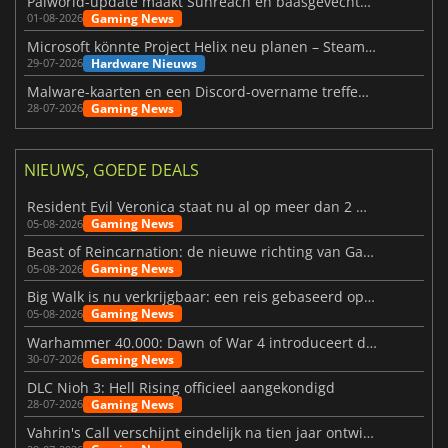
Palworld-update maakt Sunreach en baasgevechten stabieler
Gaming News
01-08-2026
Microsoft könnte Project Helix neu planen – Steam-Support wackelt
Hardware Nieuws
29-07-2026
Malware-kaarten en een Discord-overname treffen Meccha Chameleon
Gaming News
28-07-2026
NIEUWS, GOEDE DEALS
Resident Evil Veronica staat nu al op meer dan 2 miljoen verlanglijstjes
Gaming News
05-08-2026
Beast of Reincarnation: de nieuwe richting van Game Freak
Gaming News
05-08-2026
Big Walk is nu verkrijgbaar: een reis gebaseerd op vriendschap
Gaming News
05-08-2026
Warhammer 40.000: Dawn of War 4 introduceert de Necron-factie
Gaming News
30-07-2026
DLC Nioh 3: Hell Rising officieel aangekondigd
Gaming News
28-07-2026
Vahrin's Call verschijnt eindelijk na tien jaar ontwikkeling