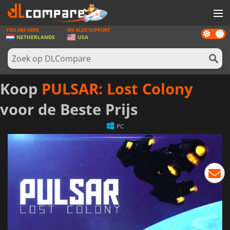
YOU ARE HERE
WE ALSO SUPPORT
Dark
SPELLEN
NETHERLANDS
USA
mode
GAME CARDS
SOFTWARE
Koop
PULSAR: Lost Colony
REWARDS
voor de Beste Prijs
NIEUWS
PC
LOG IN OF REGISTREER