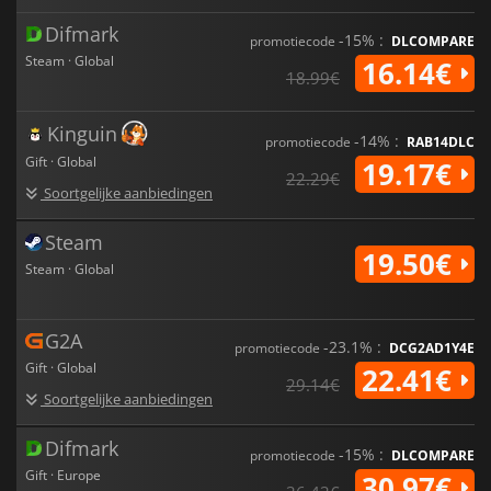
Difmark
-15% :
promotiecode
DLCOMPARE
Steam · Global
16.14€
18.99€
Kinguin
-14% :
promotiecode
RAB14DLC
Gift · Global
19.17€
22.29€
Soortgelijke aanbiedingen
Steam
19.50€
Steam · Global
G2A
-23.1% :
promotiecode
DCG2AD1Y4E
Gift · Global
22.41€
29.14€
Soortgelijke aanbiedingen
Difmark
-15% :
promotiecode
DLCOMPARE
Gift · Europe
30.97€