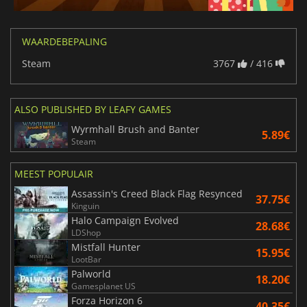
WAARDEBEPALING
Steam
3767
/ 416
ALSO PUBLISHED BY LEAFY GAMES
Wyrmhall Brush and Banter
5.89€
Steam
MEEST POPULAIR
Assassin's Creed Black Flag Resynced
37.75€
Kinguin
Halo Campaign Evolved
28.68€
LDShop
Mistfall Hunter
15.95€
LootBar
Palworld
18.20€
Gamesplanet US
Forza Horizon 6
40.35€