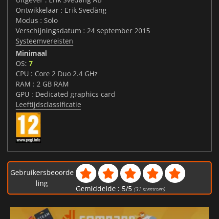
Ontwikkelaar : Erik Svedäng
Modus : Solo
Verschijningsdatum : 24 september 2015
Systeemvereisten
Minimaal
OS:
7
CPU : Core 2 Duo 2.4 GHz
RAM : 2 GB RAM
GPU : Dedicated graphics card
Leeftijdsclassificatie
Gebruikersbeoorde
ling
Gemiddelde :
5
/
5
(
31
stemmen)