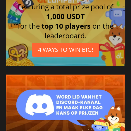
Featuring a total prize pool of
1,000 USDT
for the
top 10 players
on the
leaderboard.
4 WAYS TO WIN BIG!