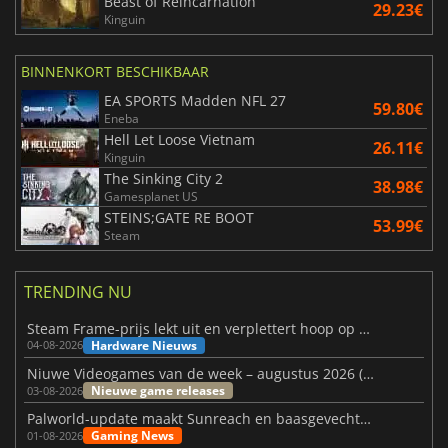
Beast of Reincarnation
29.23€
Kinguin
BINNENKORT BESCHIKBAAR
EA SPORTS Madden NFL 27
59.80€
Eneba
Hell Let Loose Vietnam
26.11€
Kinguin
The Sinking City 2
38.98€
Gamesplanet US
STEINS;GATE RE BOOT
53.99€
Steam
TRENDING NU
Steam Frame-prijs lekt uit en verplettert hoop op betaalbare VR
Hardware Nieuws
04-08-2026
Niuwe Videogames van de week – augustus 2026 (week 32)
Nieuwe game releases
03-08-2026
Palworld-update maakt Sunreach en baasgevechten stabieler
Gaming News
01-08-2026