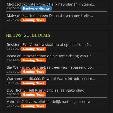
Microsoft könnte Project Helix neu planen – Steam-Support wackelt
Hardware Nieuws
29-07-2026
Malware-kaarten en een Discord-overname treffen Meccha Chameleon
Gaming News
28-07-2026
NIEUWS, GOEDE DEALS
Resident Evil Veronica staat nu al op meer dan 2 miljoen verlanglijstjes
Gaming News
05-08-2026
Beast of Reincarnation: de nieuwe richting van Game Freak
Gaming News
05-08-2026
Big Walk is nu verkrijgbaar: een reis gebaseerd op vriendschap
Gaming News
05-08-2026
Warhammer 40.000: Dawn of War 4 introduceert de Necron-factie
Gaming News
30-07-2026
DLC Nioh 3: Hell Rising officieel aangekondigd
Gaming News
28-07-2026
Vahrin's Call verschijnt eindelijk na tien jaar ontwikkeling
Gaming News
28-07-2026