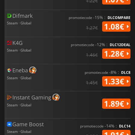
1.22€
Difmark
-15% :
promotiecode
DLCOMPARE
Steam · Global
1.08€
1.27€
K4G
-12% :
promotiecode
DLC12DEAL
Steam · Global
1.28€
1.46€
Eneba
-8% :
promotiecode
DLC8
Steam · Global
1.33€
1.45€
Instant Gaming
1.89€
Steam · Global
Game Boost
-14% :
promotiecode
DLC14
Steam · Global
1.91€