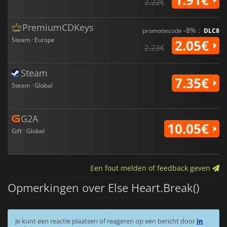
2.22€
PremiumCDKeys
-8% :
promotiecode
DLC8
Steam · Europe
2.05€
2.23€
Steam
7.35€
Steam · Global
G2A
10.05€
Gift · Global
Een fout melden of feedback geven
Opmerkingen over Else Heart.Break()
Je kunt een reactie plaatsen of reageren op een bericht door
in