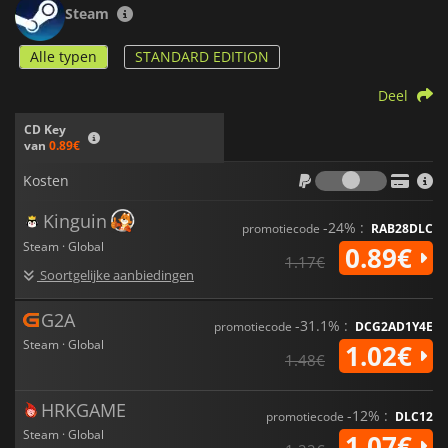
Steam
Alle typen
STANDARD EDITION
Deel
CD Key
van
0.89€
Kosten
Kosten
Kinguin
-24% :
promotiecode
RAB28DLC
Steam · Global
0.89€
1.17€
Soortgelijke aanbiedingen
G2A
-31.1% :
promotiecode
DCG2AD1Y4E
Steam · Global
1.02€
1.48€
HRKGAME
-12% :
promotiecode
DLC12
Steam · Global
1.07€