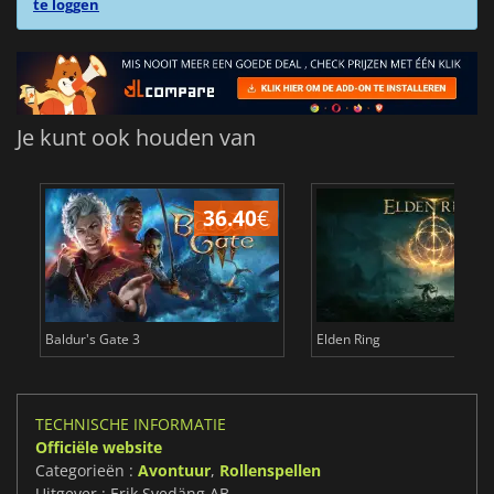
te loggen
Je kunt ook houden van
36.40
€
4
Baldur's Gate 3
Elden Ring
TECHNISCHE INFORMATIE
Officiële website
Categorieën :
Avontuur
,
Rollenspellen
Uitgever : Erik Svedäng AB