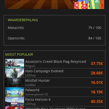
WAARDEBEPALING
Metacritic
79 / 100
Opencritic
84 / 100
MEEST POPULAIR
Assassin's Creed Black Flag Resynced
37.75€
Kinguin
Halo Campaign Evolved
28.68€
LDShop
Mistfall Hunter
16.01€
LootBar
Palworld
18.19€
Gamesplanet US
Forza Horizon 6
40.35€
LDShop
DRAGON BALL Sparking! ZERO Super Limit Breaking NEO