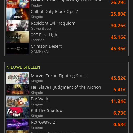
26.29€
Yuplay
Call of Duty Black Ops 7
25.80€
Kinguin
Resident Evil Requiem
30.26€
Game Boost
007 First Light
45.16€
LootBar
Crimson Desert
45.36€
GAMESEAL
NIEUWE SPELLEN
Marvel Tokon Fighting Souls
45.52€
Kinguin
HellSlave II Judgment of the Archon
5.41€
Kinguin
Big Walk
11.34€
Kinguin
Kill The Shadow
6.73€
Kinguin
Retrowave 2
0.68€
Kinguin