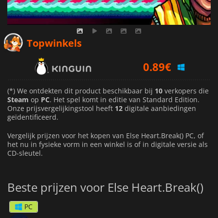
Topwinkels
0.89
€
1.33
€
1.89
€
(*) We ontdekten dit product beschikbaar bij
10
verkopers die
Steam
op
PC
. Het spel komt in editie van Standard Edition.
Onze prijsvergelijkingstool heeft
12
digitale aanbiedingen
geïdentificeerd.
Vergelijk prijzen voor het kopen van Else Heart.Break() PC, of
het nu in fysieke vorm in een winkel is of in digitale versie als
CD-sleutel.
Beste prijzen voor Else Heart.Break()
PC