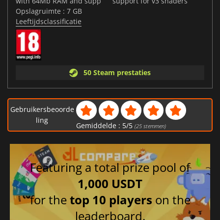
with 64Mb RAM and supp
support for v3 shaders
Opslagruimte : 7 GB
Leeftijdsclassificatie
50 Steam prestaties
Gebruikersbeoorde
ling
Gemiddelde :
5
/
5
(
25
stemmen)
Featuring a total prize pool of
1,000 USDT
for the
top 10 players
on the
leaderboard.