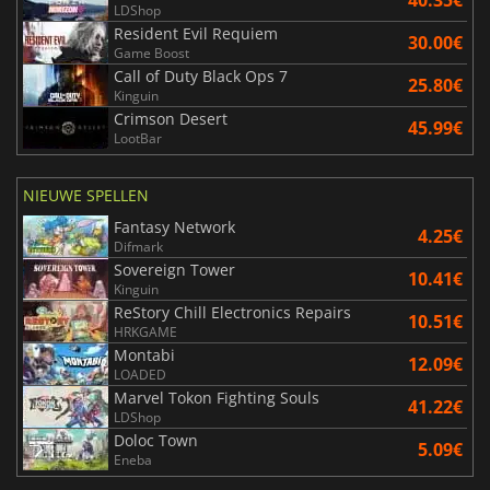
LDShop
Resident Evil Requiem
30.00€
Game Boost
Call of Duty Black Ops 7
25.80€
Kinguin
Crimson Desert
45.99€
LootBar
NIEUWE SPELLEN
Fantasy Network
4.25€
Difmark
Sovereign Tower
10.41€
Kinguin
ReStory Chill Electronics Repairs
10.51€
HRKGAME
Montabi
12.09€
LOADED
Marvel Tokon Fighting Souls
41.22€
LDShop
Doloc Town
5.09€
Eneba