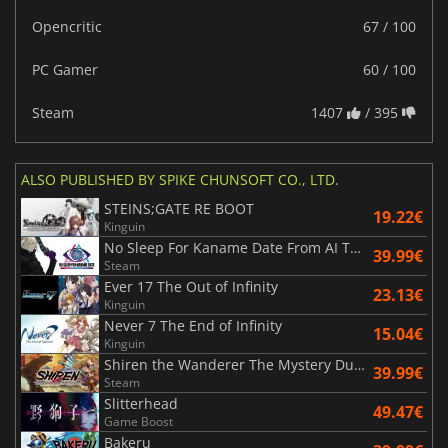
Opencritic
67 / 100
PC Gamer
60 / 100
Steam
1407
/ 395
ALSO PUBLISHED BY SPIKE CHUNSOFT CO., LTD.
STEINS;GATE RE BOOT
19.22€
Kinguin
No Sleep For Kaname Date From AI The Somnium Files
39.99€
Steam
Ever 17 The Out of Infinity
23.13€
Kinguin
Never 7 The End of Infinity
15.04€
Kinguin
Shiren the Wanderer The Mystery Dungeon of Serpentcoil Island
39.99€
Steam
Slitterhead
49.47€
Game Boost
Bakeru