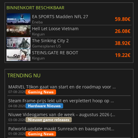
BINNENKORT BESCHIKBAAR
EA SPORTS Madden NFL 27
59.80€
Eneba
Hell Let Loose Vietnam
26.08€
Kinguin
The Sinking City 2
38.92€
Gamesplanet US
STEINS;GATE RE BOOT
19.22€
Kinguin
TRENDING NU
MARVEL Tōkon gaat van start en de roadmap voor jaar 1 is bekendgemaakt
Gaming News
07-08-2026
Steam Frame-prijs lekt uit en verplettert hoop op betaalbare VR
Hardware Nieuws
04-08-2026
Niuwe Videogames van de week – augustus 2026 (week 32)
Nieuwe game releases
03-08-2026
Palworld-update maakt Sunreach en baasgevechten stabieler
Gaming News
01-08-2026