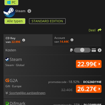
PC
Steam
Alle typen
STANDARD EDITION
Deel
Account
CD Key
van
14.44€
van
22.99€
Kosten
Kosten
Steam
22.99€
Steam · Global
G2A
-18.92% :
promotiecode
DCG2AD1Y4E
Gift · Europe
26.27€
32.40€
Soortgelijke aanbiedingen
Difmark
-15% :
promotiecode
DLCOMPARE