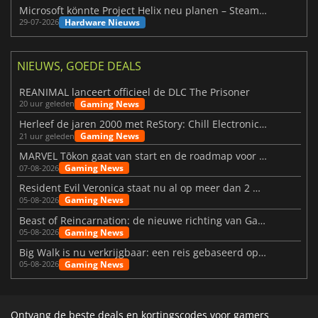
Microsoft könnte Project Helix neu planen – Steam-Support wackelt
Hardware Nieuws
29-07-2026
NIEUWS, GOEDE DEALS
REANIMAL lanceert officieel de DLC The Prisoner
Gaming News
20 uur geleden
Herleef de jaren 2000 met ReStory: Chill Electronics Repairs
Gaming News
21 uur geleden
MARVEL Tōkon gaat van start en de roadmap voor jaar 1 is bekendgemaakt
Gaming News
07-08-2026
Resident Evil Veronica staat nu al op meer dan 2 miljoen verlanglijstjes
Gaming News
05-08-2026
Beast of Reincarnation: de nieuwe richting van Game Freak
Gaming News
05-08-2026
Big Walk is nu verkrijgbaar: een reis gebaseerd op vriendschap
Gaming News
05-08-2026
Ontvang de beste deals en kortingscodes voor gamers