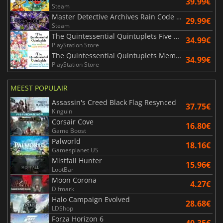
39.99€
Steam
Master Detective Archives Rain Code Plus
29.99€
Steam
The Quintessential Quintuplets Five Memories Spent With You
34.99€
PlayStation Store
The Quintessential Quintuplets Memories of a Quintessential Summer
34.99€
PlayStation Store
MEEST POPULAIR
Assassin's Creed Black Flag Resynced
37.75€
Kinguin
Corsair Cove
16.80€
Game Boost
Palworld
18.16€
Gamesplanet US
Mistfall Hunter
15.96€
LootBar
Moon Corona
4.27€
Difmark
Halo Campaign Evolved
28.68€
LDShop
Forza Horizon 6
40.35€