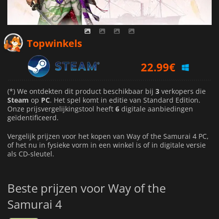
Topwinkels
22.99
€
26.27
€
34.43
€
(*) We ontdekten dit product beschikbaar bij
3
verkopers die
Steam
op
PC
. Het spel komt in editie van Standard Edition.
Onze prijsvergelijkingstool heeft
6
digitale aanbiedingen
geïdentificeerd.
Vergelijk prijzen voor het kopen van Way of the Samurai 4 PC,
of het nu in fysieke vorm in een winkel is of in digitale versie
als CD-sleutel.
Beste prijzen voor Way of the
Samurai 4