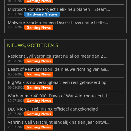
Gaming News
01-08-2026
Microsoft könnte Project Helix neu planen – Steam-Support wackelt
Hardware Nieuws
29-07-2026
Malware-kaarten en een Discord-overname treffen Meccha Chameleon
Gaming News
28-07-2026
NIEUWS, GOEDE DEALS
Resident Evil Veronica staat nu al op meer dan 2 miljoen verlanglijstjes
Gaming News
05-08-2026
Beast of Reincarnation: de nieuwe richting van Game Freak
Gaming News
05-08-2026
Big Walk is nu verkrijgbaar: een reis gebaseerd op vriendschap
Gaming News
05-08-2026
Warhammer 40.000: Dawn of War 4 introduceert de Necron-factie
Gaming News
30-07-2026
DLC Nioh 3: Hell Rising officieel aangekondigd
Gaming News
28-07-2026
Vahrin's Call verschijnt eindelijk na tien jaar ontwikkeling
Gaming News
28-07-2026