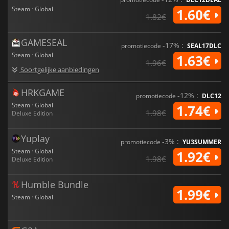
Steam · Global
1.60€
1.82€
GAMESEAL
-17% :
promotiecode
SEAL17DLC
Steam · Global
1.63€
1.96€
Soortgelijke aanbiedingen
HRKGAME
-12% :
promotiecode
DLC12
Steam · Global
1.74€
1.98€
Deluxe Edition
Yuplay
-3% :
promotiecode
YU3SUMMER
Steam · Global
1.92€
1.98€
Deluxe Edition
Humble Bundle
1.99€
Steam · Global