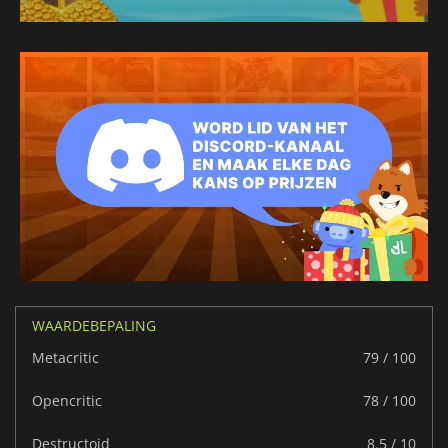
WAARDEBEPALING
Metacritic
79 / 100
Opencritic
78 / 100
Destructoid
8.5 / 10