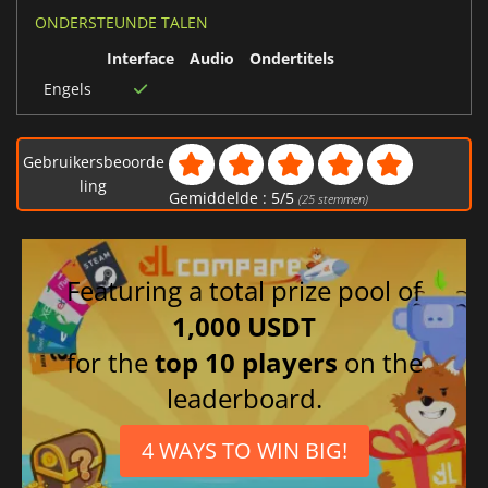
ONDERSTEUNDE TALEN
Interface
Audio
Ondertitels
Engels
Gebruikersbeoorde
ling
Gemiddelde :
5
/
5
(
25
stemmen)
Featuring a total prize pool of
1,000 USDT
for the
top 10 players
on the
leaderboard.
4 WAYS TO WIN BIG!