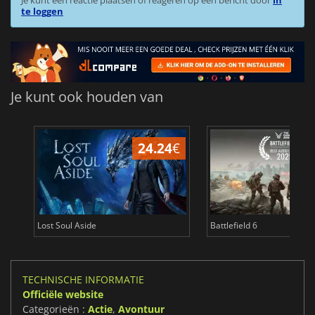
Je kunt een reactie plaatsen of reageren op een bericht door
in
te loggen
Je kunt ook houden van
24.24
€
Lost Soul Aside
Battlefield 6
TECHNISCHE INFORMATIE
Officiële website
Categorieën :
Actie
,
Avontuur