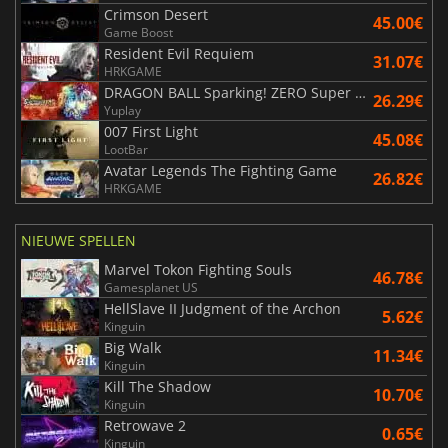
Crimson Desert
45.00€
Game Boost
Resident Evil Requiem
31.07€
HRKGAME
DRAGON BALL Sparking! ZERO Super Limit Breaking NEO
26.29€
Yuplay
007 First Light
45.08€
LootBar
Avatar Legends The Fighting Game
26.82€
HRKGAME
NIEUWE SPELLEN
Marvel Tokon Fighting Souls
46.78€
Gamesplanet US
HellSlave II Judgment of the Archon
5.62€
Kinguin
Big Walk
11.34€
Kinguin
Kill The Shadow
10.70€
Kinguin
Retrowave 2
0.65€
Kinguin