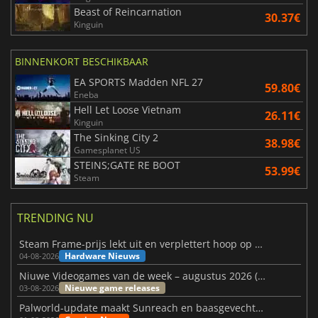
Beast of Reincarnation
30.37€
Kinguin
BINNENKORT BESCHIKBAAR
EA SPORTS Madden NFL 27
59.80€
Eneba
Hell Let Loose Vietnam
26.11€
Kinguin
The Sinking City 2
38.98€
Gamesplanet US
STEINS;GATE RE BOOT
53.99€
Steam
TRENDING NU
Steam Frame-prijs lekt uit en verplettert hoop op betaalbare VR
Hardware Nieuws
04-08-2026
Niuwe Videogames van de week – augustus 2026 (week 32)
Nieuwe game releases
03-08-2026
Palworld-update maakt Sunreach en baasgevechten stabieler