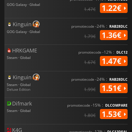
graphics, het meeslepende geluid en de interactieve
GOG Galaxy · Global
1.22€
omgeving maken het een must voor liefhebbers van
1.47€
avonturengames.
Kinguin
-24% :
promotiecode
RAB28DLC
GOG Galaxy · Global
1.36€
1.79€
HRKGAME
-12% :
promotiecode
DLC12
Steam · Global
1.47€
1.67€
Kinguin
-24% :
promotiecode
RAB28DLC
Steam · Global
1.51€
1.99€
Deluxe Edition
Difmark
-15% :
promotiecode
DLCOMPARE
Steam · Global
1.53€
1.80€
K4G
-12% :
promotiecode
DLC12DEAL