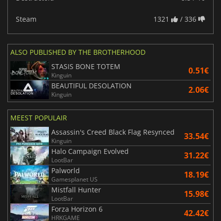
Steam
1321
/ 336
ALSO PUBLISHED BY THE BROTHERHOOD
STASIS BONE TOTEM
0.51€
Kinguin
BEAUTIFUL DESOLATION
2.06€
Kinguin
MEEST POPULAIR
Assassin's Creed Black Flag Resynced
33.54€
Kinguin
Halo Campaign Evolved
31.22€
LootBar
Palworld
18.19€
Gamesplanet US
Mistfall Hunter
15.98€
LootBar
Forza Horizon 6
42.42€
HRKGAME