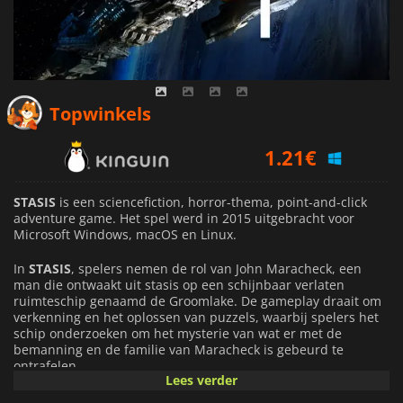
1.21
€
Topwinkels
2.09
€
2.09
€
STASIS
is een sciencefiction, horror-thema, point-and-click
adventure game. Het spel werd in 2015 uitgebracht voor
Microsoft Windows, macOS en Linux.
In
STASIS
, spelers nemen de rol van John Maracheck, een
man die ontwaakt uit stasis op een schijnbaar verlaten
ruimteschip genaamd de Groomlake. De gameplay draait om
verkenning en het oplossen van puzzels, waarbij spelers het
schip onderzoeken om het mysterie van wat er met de
bemanning en de familie van Maracheck is gebeurd te
ontrafelen.
Lees verder
De graphics in
STASIS
zijn prachtig ontworpen, met een mix