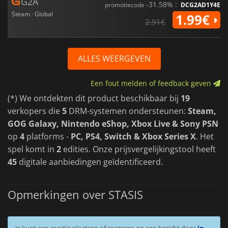
G2A
-31.58% :
promotiecode
DCG2AD1Y4E
Steam · Global
1.99€
2.91€
ALLES WEERGEVEN
Een fout melden of feedback geven
(*) We ontdekten dit product beschikbaar bij
19
verkopers die
5
DRM-systemen ondersteunen:
Steam,
GOG Galaxy, Nintendo eShop, Xbox Live & Sony PSN
op
4
platforms -
PC, PS4, Switch & Xbox Series X
. Het
spel komt in
2
edities. Onze prijsvergelijkingstool heeft
45
digitale aanbiedingen geïdentificeerd.
Opmerkingen over STASIS