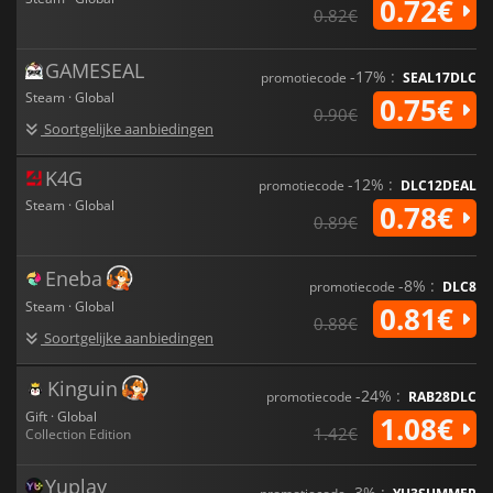
0.72€
0.82€
GAMESEAL
-17% :
promotiecode
SEAL17DLC
Steam · Global
0.75€
0.90€
Soortgelijke aanbiedingen
K4G
-12% :
promotiecode
DLC12DEAL
Steam · Global
0.78€
0.89€
Eneba
-8% :
promotiecode
DLC8
Steam · Global
0.81€
0.88€
Soortgelijke aanbiedingen
Kinguin
-24% :
promotiecode
RAB28DLC
Gift · Global
1.08€
1.42€
Collection Edition
Yuplay
-3% :