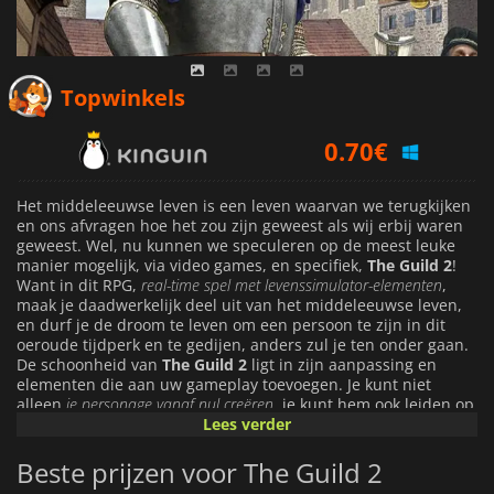
0.70
€
Topwinkels
0.81
€
0.72
€
Het middeleeuwse leven is een leven waarvan we terugkijken
en ons afvragen hoe het zou zijn geweest als wij erbij waren
geweest. Wel, nu kunnen we speculeren op de meest leuke
manier mogelijk, via video games, en specifiek,
The Guild 2
!
Want in dit RPG,
real-time spel met levenssimulator-elementen
,
maak je daadwerkelijk deel uit van het middeleeuwse leven,
en durf je de droom te leven om een persoon te zijn in dit
oeroude tijdperk en te gedijen, anders zul je ten onder gaan.
De schoonheid van
The Guild 2
ligt in zijn aanpassing en
elementen die aan uw gameplay toevoegen. Je kunt niet
alleen
je personage vanaf nul creëren
, je kunt hem ook leiden op
het pad dat je wilt en proberen een succesvol leven te leiden.
Lees verder
Word je een koopman en probeer je een succesvolle verkoper
te worden? Of wil je een ridder worden? Een die het koninkrijk
Beste prijzen voor The Guild 2
met eer en waardigheid zal verdedigen tegen hen die het