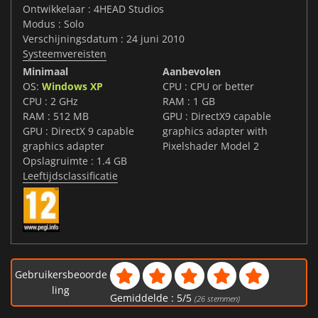
Ontwikkelaar : 4HEAD Studios
Modus : Solo
Verschijningsdatum : 24 juni 2010
Systeemvereisten
Minimaal
Aanbevolen
OS:
Windows XP
CPU : CPU or better
CPU : 2 GHz
RAM : 1 GB
RAM : 512 MB
GPU : DirectX9 capable
GPU : DirectX 9 capable
graphics adapter with
graphics adapter
Pixelshader Model 2
Opslagruimte : 1.4 GB
Leeftijdsclassificatie
Gebruikersbeoorde
ling
Gemiddelde :
5
/
5
(
26
stemmen)