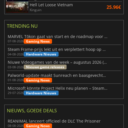
Hell Let Loose Vietnam
25.96€
Kinguin
TRENDING NU
MARVEL Tōkon gaat van start en de roadmap voor jaar 1 is bekendgemaakt
Gaming News
07-08-2026
Steam Frame-prijs lekt uit en verplettert hoop op betaalbare VR
Hardware Nieuws
04-08-2026
Niuwe Videogames van de week – augustus 2026 (week 32)
Nieuwe game releases
03-08-2026
Palworld-update maakt Sunreach en baasgevechten stabieler
Gaming News
01-08-2026
Microsoft könnte Project Helix neu planen – Steam-Support wackelt
Hardware Nieuws
29-07-2026
NIEUWS, GOEDE DEALS
REANIMAL lanceert officieel de DLC The Prisoner
Gaming News
08-08-2026