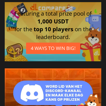
Featuring a total prize pool of
1,000 USDT
for the
top 10 players
on the
leaderboard.
4 WAYS TO WIN BIG!