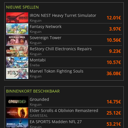
NIEUWE SPELLEN
IRON NEST Heavy Turret Simulator
12.01€
Kinguin
Fantasy Network
3.97€
Kinguin
Sovereign Tower
10.56€
Kinguin
ReStory Chill Electronics Repairs
9.23€
Kinguin
Montabi
10.57€
Eneba
Marvel Tokon Fighting Souls
36.08€
Kinguin
BINNENKORT BESCHIKBAAR
Grounded
14.75€
Kinguin
Elder Scrolls 4 Oblivion Remastered
25.12€
GAMESEAL
EA SPORTS Madden NFL 27
53.21€
Kinguin