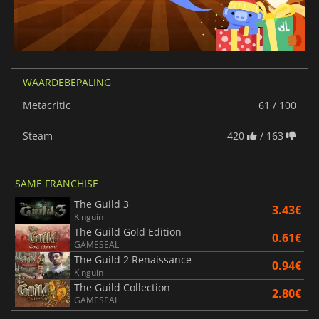
WAARDEBEPALING
Metacritic
61 / 100
Steam
420
/ 163
SAME FRANCHISE
The Guild 3
3.43€
Kinguin
The Guild Gold Edition
0.61€
GAMESEAL
The Guild 2 Renaissance
0.94€
Kinguin
The Guild Collection
2.80€
GAMESEAL