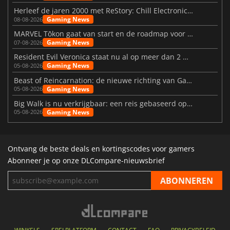
Herleef de jaren 2000 met ReStory: Chill Electronics Repairs
Gaming News
08-08-2026
MARVEL Tōkon gaat van start en de roadmap voor jaar 1 is bekendgemaakt
Gaming News
07-08-2026
Resident Evil Veronica staat nu al op meer dan 2 miljoen verlanglijstjes
Gaming News
05-08-2026
Beast of Reincarnation: de nieuwe richting van Game Freak
Gaming News
05-08-2026
Big Walk is nu verkrijgbaar: een reis gebaseerd op vriendschap
Gaming News
05-08-2026
Ontvang de beste deals en kortingscodes voor gamers
Abonneer je op onze DLCompare-nieuwsbrief