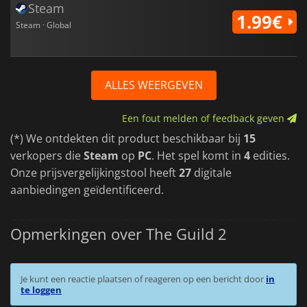
Steam
1.99€
Steam · Global
ALLES WEERGEVEN
Een fout melden of feedback geven
(*) We ontdekten dit product beschikbaar bij
15
verkopers die
Steam
op
PC
. Het spel komt in
4
edities.
Onze prijsvergelijkingstool heeft
27
digitale
aanbiedingen geïdentificeerd.
Opmerkingen over The Guild 2
Je kunt een reactie plaatsen of reageren op een bericht door
in
te loggen