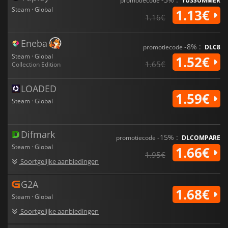
promotiecode
YU3SUMMER
Steam · Global
1.13€
1.16€
Eneba
-8% :
promotiecode
DLC8
Steam · Global
1.52€
1.65€
Collection Edition
LOADED
1.59€
Steam · Global
Difmark
-15% :
promotiecode
DLCOMPARE
Steam · Global
1.66€
1.95€
Soortgelijke aanbiedingen
G2A
1.68€
Steam · Global
Soortgelijke aanbiedingen