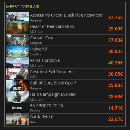
MEEST POPULAIR
Assassin's Creed Black Flag Resynced
37.75€
Kinguin
Beast of Reincarnation
29.69€
LDShop
Corsair Cove
17.63€
Kinguin
Palworld
20.82€
LootBar
Forza Horizon 6
40.35€
LDShop
Resident Evil Requiem
30.05€
K4G
Call of Duty Black Ops 7
25.80€
Kinguin
Halo Campaign Evolved
28.68€
LDShop
EA SPORTS FC 26
14.71€
Eneba
Battlefield 6
23.67€
K4G