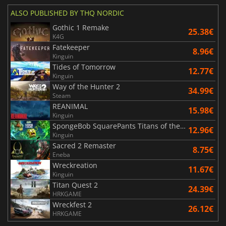
ALSO PUBLISHED BY THQ NORDIC
Gothic 1 Remake
25.38€
K4G
Fatekeeper
8.96€
Kinguin
Tides of Tomorrow
12.77€
Kinguin
Way of the Hunter 2
34.99€
Steam
REANIMAL
15.98€
Kinguin
SpongeBob SquarePants Titans of the Tide
12.96€
Kinguin
Sacred 2 Remaster
8.75€
Eneba
Wreckreation
11.67€
Kinguin
Titan Quest 2
24.39€
HRKGAME
Wreckfest 2
26.12€
HRKGAME