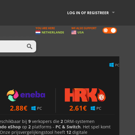
LOG IN OF REGISTREER
YOU ARE HERE
WE ALSO SUPPORT
Dark
NETHERLANDS
USA
mode
PC
2.88
€
2.61
€
PC
PC
eschikbaar bij
9
verkopers die
2
DRM-systemen
ndo eShop
op
2
platforms -
PC & Switch
. Het spel komt
 Onze prijsvergelijkingstool heeft
12
digitale