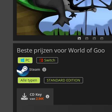
Beste prijzen voor World of Goo
PC
Switch
Steam
Alle typen
STANDARD EDITION
CD Key
van
2.56€