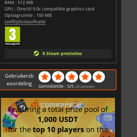
RAM : 512 MB
GPU : DirectX 9.0c compatible graphics card
Opslagruimte : 100 MB
Leeftijdsclassificatie
8 Steam prestaties
Gebruikersb
eoordeling
Gemiddelde :
5
/
5
(
26
stemmen)
Featuring a total prize pool of
1,000 USDT
for the
top 10 players
on the