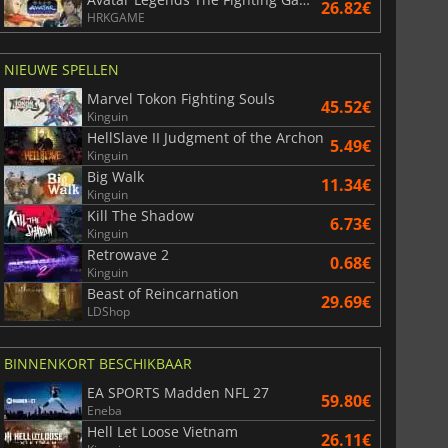
26.82€
HRKGAME
36.40
€
41.06
€
NIEUWE SPELLEN
Marvel Tokon Fighting Souls
45.52€
Kinguin
HellSlave II Judgment of the Archon
5.49€
Kinguin
Big Walk
r's Gate 3
Elden Ring
11.34€
Kinguin
Kill The Shadow
6.73€
Kinguin
Retrowave 2
0.68€
Kinguin
Beast of Reincarnation
29.69€
LDShop
BINNENKORT BESCHIKBAAR
EA SPORTS Madden NFL 27
59.80€
Eneba
Hell Let Loose Vietnam
26.11€