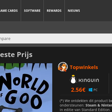
GAME CARDS
SOFTWARE
REWARDS
NIEUWS
este Prijs
Topwinkels
2.56
€
PC
(*) We ontdekten dit product b
ondersteunen:
Steam & Ninte
in editie van Standard Edition.