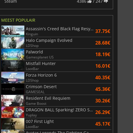
Steam
4386
/ 247
MEEST POPULAIR
Assassin's Creed Black Flag Resynced
37.75€
Kinguin
Halo Campaign Evolved
28.68€
LDShop
Palworld
18.19€
Gamesplanet US
Mistfall Hunter
16.01€
LootBar
Forza Horizon 6
40.35€
LDShop
Crimson Desert
45.36€
GAMESEAL
Resident Evil Requiem
30.26€
Game Boost
DRAGON BALL Sparking! ZERO Super Limit Breaking NEO
26.29€
Yuplay
007 First Light
45.17€
LootBar
Avatar Legends The Fighting Game