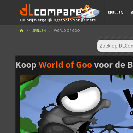
SPELLEN
De prijsvergelijkingstool voor gamers
SPELLEN
WORLD OF GOO
Koop
World of Goo
voor de B