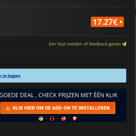
17.27€
Een fout melden of feedback geven
n te loggen