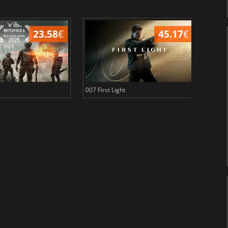
23.58
€
45.17
€
007 First Light
Baldu