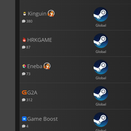
Kinguin
380
Global
HRKGAME
87
Global
Eneba
73
Global
G2A
312
Global
Game Boost
4
Global