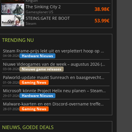
Kinguin
The Sinking City 2
38.98€
Gamesplanet US
STEINS;GATE RE BOOT
53.99€
Steam
TRENDING NU
Steam Frame-prijs lekt uit en verplettert hoop op betaalbare VR
Hardware Nieuws
04-08-2026
Niuwe Videogames van de week – augustus 2026 (week 32)
Nieuwe game releases
03-08-2026
Palworld-update maakt Sunreach en baasgevechten stabieler
Gaming News
01-08-2026
Microsoft könnte Project Helix neu planen – Steam-Support wackelt
Hardware Nieuws
29-07-2026
Malware-kaarten en een Discord-overname treffen Meccha Chameleon
Gaming News
28-07-2026
NIEUWS, GOEDE DEALS