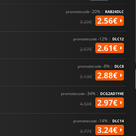
-20% :
promotiecode
RAB24DLC
2.56€
3.20€
-12% :
promotiecode
DLC12
2.61€
2.97€
-8% :
promotiecode
DLC8
2.88€
3.13€
-34% :
promotiecode
DCG2AD1Y4E
2.97€
4.50€
-14% :
promotiecode
DLC14
3.24€
3.77€