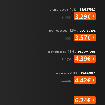
-17% :
promotiecode
SEAL17DLC
3.29€
3.96€
-12% :
promotiecode
DLC12DEAL
3.57€
4.06€
-15% :
promotiecode
DLCOMPARE
4.39€
5.17€
-18% :
promotiecode
RAB20DLC
4.42€
5.39€
6.24€