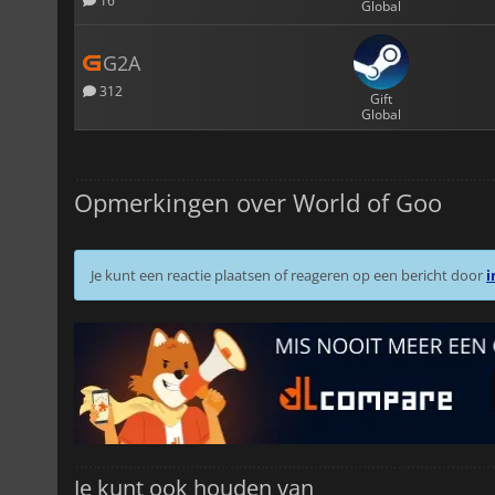
16
Global
G2A
312
Gift
Global
Opmerkingen over World of Goo
Je kunt een reactie plaatsen of reageren op een bericht door
i
Je kunt ook houden van