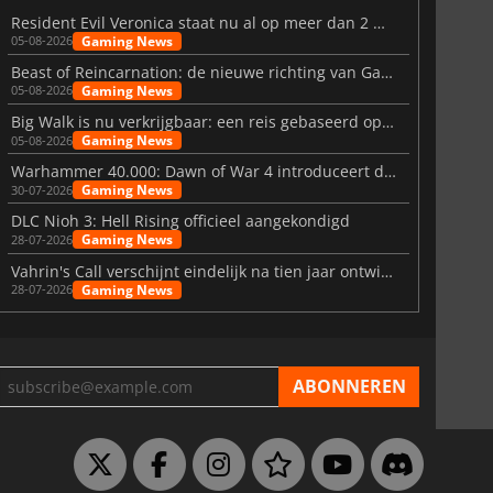
Resident Evil Veronica staat nu al op meer dan 2 miljoen verlanglijstjes
Gaming News
05-08-2026
Beast of Reincarnation: de nieuwe richting van Game Freak
Gaming News
05-08-2026
Big Walk is nu verkrijgbaar: een reis gebaseerd op vriendschap
Gaming News
05-08-2026
Warhammer 40.000: Dawn of War 4 introduceert de Necron-factie
Gaming News
30-07-2026
DLC Nioh 3: Hell Rising officieel aangekondigd
Gaming News
28-07-2026
Vahrin's Call verschijnt eindelijk na tien jaar ontwikkeling
Gaming News
28-07-2026