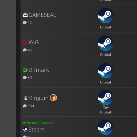
GAMESEAL
42
Global
K4G
46
Global
Difmark
80
Global
Kinguin
380
Gift
Global
OFFICIËLE WINKEL
Steam