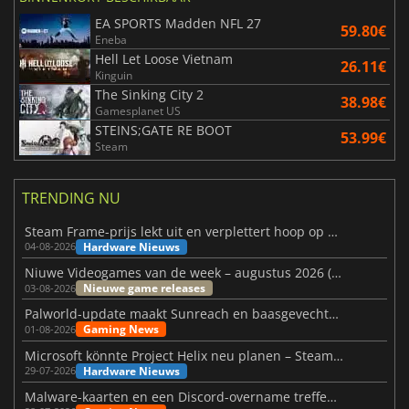
EA SPORTS Madden NFL 27
59.80€
Eneba
Hell Let Loose Vietnam
26.11€
Kinguin
The Sinking City 2
38.98€
Gamesplanet US
STEINS;GATE RE BOOT
53.99€
Steam
TRENDING NU
Steam Frame-prijs lekt uit en verplettert hoop op betaalbare VR
Hardware Nieuws
04-08-2026
Niuwe Videogames van de week – augustus 2026 (week 32)
Nieuwe game releases
03-08-2026
Palworld-update maakt Sunreach en baasgevechten stabieler
Gaming News
01-08-2026
Microsoft könnte Project Helix neu planen – Steam-Support wackelt
Hardware Nieuws
29-07-2026
Malware-kaarten en een Discord-overname treffen Meccha Chameleon