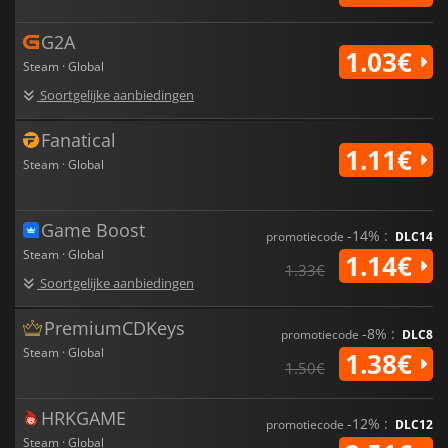
G2A
1.03€
Steam · Global
Soortgelijke aanbiedingen
Fanatical
1.11€
Steam · Global
Game Boost
-14% :
promotiecode
DLC14
Steam · Global
1.14€
1.33€
Soortgelijke aanbiedingen
PremiumCDKeys
-8% :
promotiecode
DLC8
Steam · Global
1.38€
1.50€
HRKGAME
-12% :
promotiecode
DLC12
Steam · Global