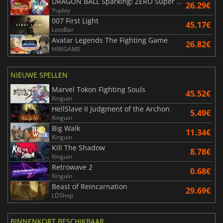
DRAGON BALL Sparking! ZERO Super Limit Breaking NEO
26.29€
Yuplay
007 First Light
45.17€
LootBar
Avatar Legends The Fighting Game
26.82€
HRKGAME
NIEUWE SPELLEN
Marvel Tokon Fighting Souls
45.52€
Kinguin
HellSlave II Judgment of the Archon
5.49€
Kinguin
Big Walk
11.34€
Kinguin
Kill The Shadow
8.78€
Kinguin
Retrowave 2
0.68€
Kinguin
Beast of Reincarnation
29.69€
LDShop
BINNENKORT BESCHIKBAAR