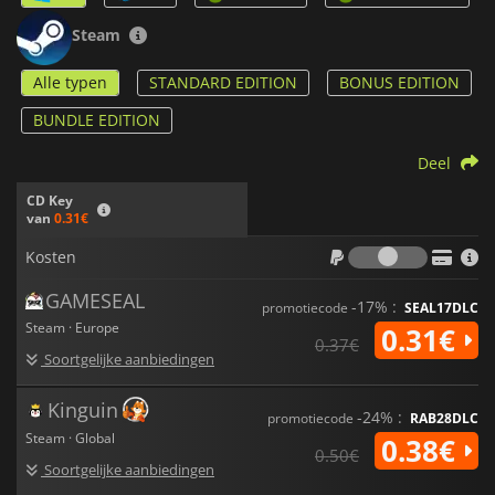
Steam
Alle typen
STANDARD EDITION
BONUS EDITION
BUNDLE EDITION
Deel
CD Key
van
0.31€
Kosten
Kosten
GAMESEAL
-17% :
promotiecode
SEAL17DLC
Steam · Europe
0.31€
0.37€
Soortgelijke aanbiedingen
Kinguin
-24% :
promotiecode
RAB28DLC
Steam · Global
0.38€
0.50€
Soortgelijke aanbiedingen