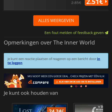
2.51€
2.85€
ALLES WEERGEVEN
Een fout melden of feedback geven
Opmerkingen over The Inner World
Je kunt een reactie plaatsen of reageren op een bericht door
in
te loggen
Je kunt ook houden van
24.24
€