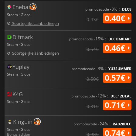
Eneba
-8% :
promotiecode
DLC8
Steam · Global
0.40€
0.43€
Soortgelijke aanbiedingen
Difmark
-15% :
promotiecode
DLCOMPARE
Steam · Global
0.46€
0.54€
Soortgelijke aanbiedingen
Yuplay
-3% :
promotiecode
YU3SUMMER
Steam · Global
0.57€
0.59€
K4G
-12% :
promotiecode
DLC12DEAL
Steam · Global
0.71€
0.81€
Kinguin
-24% :
promotiecode
RAB28DLC
Steam · Global
0.74€
0.98€
Bonus Edition