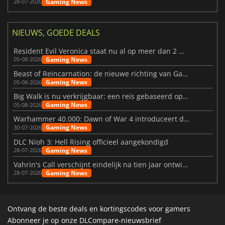
Gaming News
28-07-2026
NIEUWS, GOEDE DEALS
Resident Evil Veronica staat nu al op meer dan 2 miljoen verlanglijstjes
Gaming News
05-08-2026
Beast of Reincarnation: de nieuwe richting van Game Freak
Gaming News
05-08-2026
Big Walk is nu verkrijgbaar: een reis gebaseerd op vriendschap
Gaming News
05-08-2026
Warhammer 40.000: Dawn of War 4 introduceert de Necron-factie
Gaming News
30-07-2026
DLC Nioh 3: Hell Rising officieel aangekondigd
Gaming News
28-07-2026
Vahrin's Call verschijnt eindelijk na tien jaar ontwikkeling
Gaming News
28-07-2026
Ontvang de beste deals en kortingscodes voor gamers
Abonneer je op onze DLCompare-nieuwsbrief