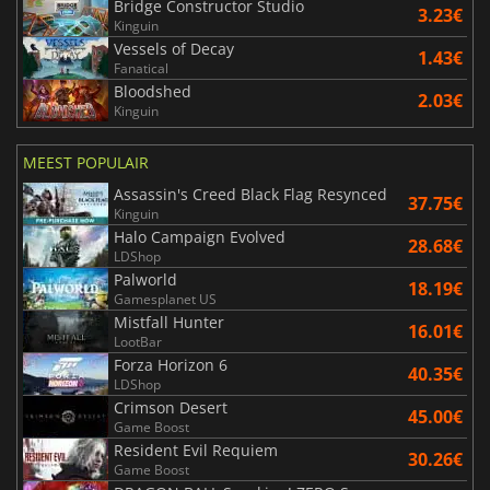
Bridge Constructor Studio
3.23€
Kinguin
Vessels of Decay
1.43€
Fanatical
Bloodshed
2.03€
Kinguin
MEEST POPULAIR
Assassin's Creed Black Flag Resynced
37.75€
Kinguin
Halo Campaign Evolved
28.68€
LDShop
Palworld
18.19€
Gamesplanet US
Mistfall Hunter
16.01€
LootBar
Forza Horizon 6
40.35€
LDShop
Crimson Desert
45.00€
Game Boost
Resident Evil Requiem
30.26€
Game Boost