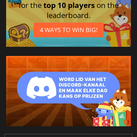
for the
top 10 players
on the
leaderboard.
4 WAYS TO WIN BIG!