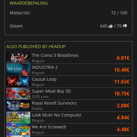
WAARDEBEPALING
Metacritic
72 / 100
Steam
645
/ 75
ALSO PUBLISHED BY HEADUP
The Coma 3 Bloodlines
6.01€
Kinguin
INDUSTRIA 2
10.48€
Kinguin
Causal Loop
11.63€
Kinguin
Super Meat Boy 3D
18.75€
GOG.com
Royal Revolt Survivors
2.88€
Eneba
Look Mum No Computer
4.84€
Kinguin
We Are Screwed!
4.48€
Kinguin