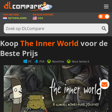
YOU ARE HERE
WE ALSO SUPPORT
Dark
SPELLEN
NETHERLANDS
USA
mode
GAME CARDS
SOFTWARE
Koop
The Inner World
voor de
REWARDS
Beste Prijs
NIEUWS
PC
PS4
XboxOne
Xbox Series X
LOG IN OF REGISTREER