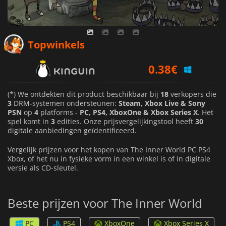
0.38
€
Topwinkels
0.40
€
0.31
€
(*) We ontdekten dit product beschikbaar bij
18
verkopers die
3
DRM-systemen ondersteunen:
Steam, Xbox Live & Sony
PSN
op
4
platforms -
PC, PS4, XboxOne & Xbox Series X
. Het
spel komt in
3
edities. Onze prijsvergelijkingstool heeft
30
digitale aanbiedingen geïdentificeerd.
Vergelijk prijzen voor het kopen van The Inner World PC PS4
Xbox, of het nu in fysieke vorm in een winkel is of in digitale
versie als CD-sleutel.
Beste prijzen voor The Inner World
PC
PS4
XboxOne
Xbox Series X