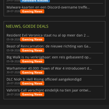
Hardware Nieuws
29-07-2026
Malware-kaarten en een Discord-overname treffen Meccha Chameleon
Gaming News
28-07-2026
NIEUWS, GOEDE DEALS
Resident Evil Veronica staat nu al op meer dan 2 miljoen verlanglijstjes
Gaming News
05-08-2026
Beast of Reincarnation: de nieuwe richting van Game Freak
Gaming News
05-08-2026
Big Walk is nu verkrijgbaar: een reis gebaseerd op vriendschap
Gaming News
05-08-2026
Warhammer 40.000: Dawn of War 4 introduceert de Necron-factie
Gaming News
30-07-2026
DLC Nioh 3: Hell Rising officieel aangekondigd
Gaming News
28-07-2026
Vahrin's Call verschijnt eindelijk na tien jaar ontwikkeling
Gaming News
28-07-2026