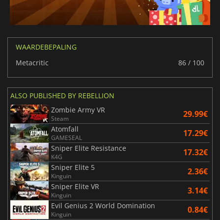
WAARDEBEPALING
Metacritic
86 / 100
ALSO PUBLISHED BY REBELLION
Zombie Army VR
29.99€
Steam
Atomfall
17.29€
GAMESEAL
Sniper Elite Resistance
17.32€
K4G
Sniper Elite 5
2.36€
Kinguin
Sniper Elite VR
3.14€
Kinguin
Evil Genius 2 World Domination
0.84€
Kinguin