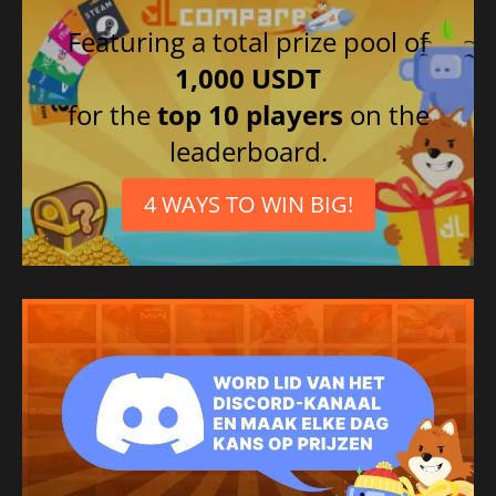
Featuring a total prize pool of
1,000 USDT
for the
top 10 players
on the
leaderboard.
4 WAYS TO WIN BIG!