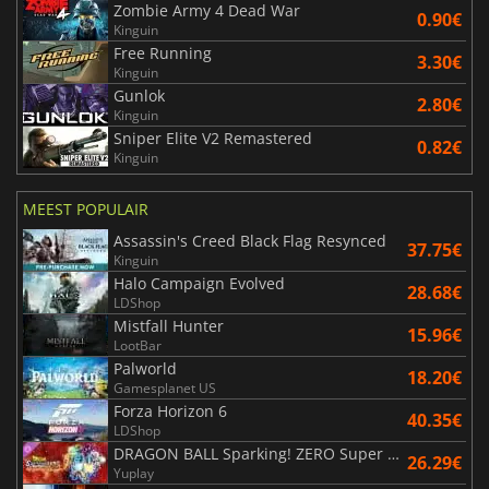
Zombie Army 4 Dead War
0.90€
Kinguin
Free Running
3.30€
Kinguin
Gunlok
2.80€
Kinguin
Sniper Elite V2 Remastered
0.82€
Kinguin
MEEST POPULAIR
Assassin's Creed Black Flag Resynced
37.75€
Kinguin
Halo Campaign Evolved
28.68€
LDShop
Mistfall Hunter
15.96€
LootBar
Palworld
18.20€
Gamesplanet US
Forza Horizon 6
40.35€
LDShop
DRAGON BALL Sparking! ZERO Super Limit Breaking NEO
26.29€
Yuplay