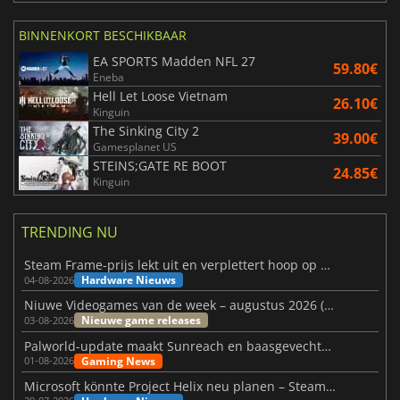
BINNENKORT BESCHIKBAAR
EA SPORTS Madden NFL 27
59.80€
Eneba
Hell Let Loose Vietnam
26.10€
Kinguin
The Sinking City 2
39.00€
Gamesplanet US
STEINS;GATE RE BOOT
24.85€
Kinguin
TRENDING NU
Steam Frame-prijs lekt uit en verplettert hoop op betaalbare VR
Hardware Nieuws
04-08-2026
Niuwe Videogames van de week – augustus 2026 (week 32)
Nieuwe game releases
03-08-2026
Palworld-update maakt Sunreach en baasgevechten stabieler
Gaming News
01-08-2026
Microsoft könnte Project Helix neu planen – Steam-Support wackelt