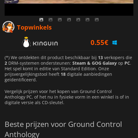
0.55
€
Topwinkels
0.97
€
1.19
€
(*) We ontdekten dit product beschikbaar bij
13
verkopers die
2
DRM-systemen ondersteunen:
Steam & GOG Galaxy
op
PC
.
Het spel komt in editie van Standard Edition. Onze
prijsvergelijkingstool heeft
18
digitale aanbiedingen
geïdentificeerd.
Vergelijk prijzen voor het kopen van Ground Control
Anthology PC, of het nu in fysieke vorm in een winkel is of in
digitale versie als CD-sleutel.
Beste prijzen voor Ground Control
Anthology