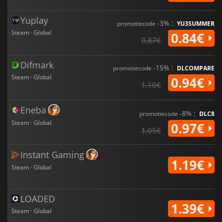
Yuplay
-3% :
promotiecode
YU3SUMMER
Steam · Global
0.84€
0.87€
Difmark
-15% :
promotiecode
DLCOMPARE
Steam · Global
0.94€
1.10€
Eneba
-8% :
promotiecode
DLC8
Steam · Global
0.97€
1.05€
Instant Gaming
1.19€
Steam · Global
LOADED
1.39€
Steam · Global