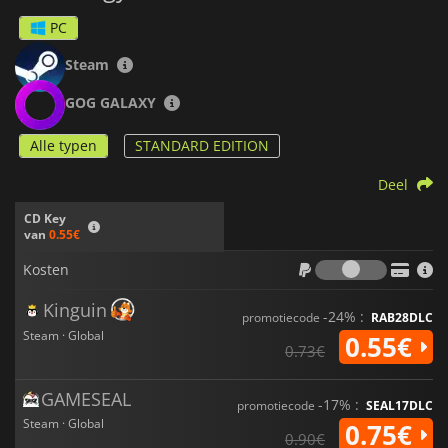
PC
Steam
GOG GALAXY
Alle typen
STANDARD EDITION
Deel
CD Key
van
0.55€
Kosten
Kosten
Kinguin
-24% :
promotiecode
RAB28DLC
Steam · Global
0.55€
0.73€
GAMESEAL
-17% :
promotiecode
SEAL17DLC
Steam · Global
0.75€
0.90€