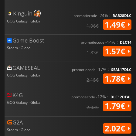
Kinguin
-24% :
promotiecode
RAB28DLC
GOG Galaxy · Global
1.49€
1.96€
Game Boost
-14% :
promotiecode
DLC14
Steam · Global
1.57€
1.83€
GAMESEAL
-17% :
promotiecode
SEAL17DLC
GOG Galaxy · Global
1.78€
2.15€
K4G
-12% :
promotiecode
DLC12DEAL
GOG Galaxy · Global
1.79€
2.03€
G2A
2.02€
Steam · Global