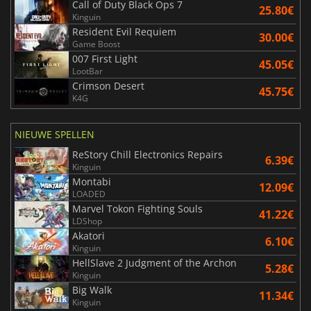
Call of Duty Black Ops 7
25.80€
Kinguin
Resident Evil Requiem
30.00€
Game Boost
007 First Light
45.05€
LootBar
Crimson Desert
45.75€
K4G
NIEUWE SPELLEN
ReStory Chill Electronics Repairs
6.39€
Kinguin
Montabi
12.09€
LOADED
Marvel Tokon Fighting Souls
41.22€
LDShop
Akatori
6.10€
Kinguin
HellSlave 2 Judgment of the Archon
5.28€
Kinguin
Big Walk
11.34€
Kinguin