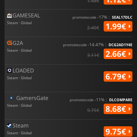
1.48€
GAMESEAL
-17% :
promotiecode
SEAL17DLC
Steam · Global
1.99€
2.40€
G2A
-14.47% :
promotiecode
DCG2AD1Y4E
Steam · Global
2.66€
3.11€
LOADED
6.79€
Steam · Global
GamersGate
-11% :
promotiecode
DLCOMPARE
Steam · Global
8.68€
9.75€
Steam
9.75€
Steam · Global