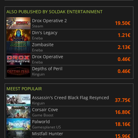
ALSO PUBLISHED BY SOLDAK ENTERTAINMENT
Drox Operative 2
19.50€
Steam
Din's Legacy
1.21€
Eneba
Zombasite
2.13€
Eneba
Drox Operative
0.46€
Eneba
Depths of Peril
0.46€
Kinguin
MEEST POPULAIR
Assassin's Creed Black Flag Resynced
37.75€
Kinguin
Corsair Cove
16.80€
Game Boost
Palworld
18.16€
Gamesplanet US
Mistfall Hunter
15.96€