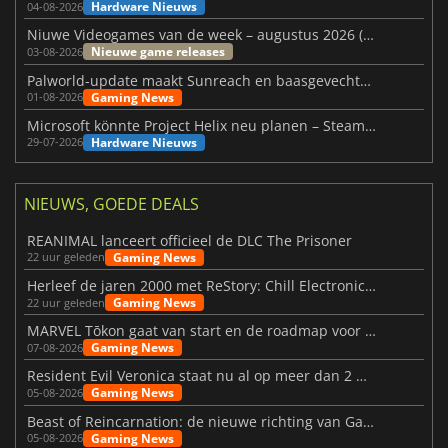
Hardware Nieuws
04-08-2026
Niuwe Videogames van de week – augustus 2026 (week 32)
Nieuwe game releases
03-08-2026
Palworld-update maakt Sunreach en baasgevechten stabieler
Gaming News
01-08-2026
Microsoft könnte Project Helix neu planen – Steam-Support wackelt
Hardware Nieuws
29-07-2026
NIEUWS, GOEDE DEALS
REANIMAL lanceert officieel de DLC The Prisoner
Gaming News
22 uur geleden
Herleef de jaren 2000 met ReStory: Chill Electronics Repairs
Gaming News
22 uur geleden
MARVEL Tōkon gaat van start en de roadmap voor jaar 1 is bekendgemaakt
Gaming News
07-08-2026
Resident Evil Veronica staat nu al op meer dan 2 miljoen verlanglijstjes
Gaming News
05-08-2026
Beast of Reincarnation: de nieuwe richting van Game Freak
Gaming News
05-08-2026