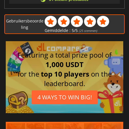
Gebruikersbeoorde
ling
Gemiddelde :
5
/
5
(
25
stemmen)
Featuring a total prize pool of
1,000 USDT
for the
top 10 players
on the
leaderboard.
4 WAYS TO WIN BIG!