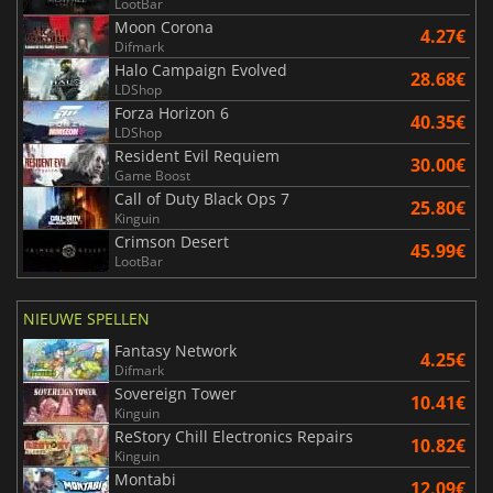
LootBar
Moon Corona
4.27€
Difmark
Halo Campaign Evolved
28.68€
LDShop
Forza Horizon 6
40.35€
LDShop
Resident Evil Requiem
30.00€
Game Boost
Call of Duty Black Ops 7
25.80€
Kinguin
Crimson Desert
45.99€
LootBar
NIEUWE SPELLEN
Fantasy Network
4.25€
Difmark
Sovereign Tower
10.41€
Kinguin
ReStory Chill Electronics Repairs
10.82€
Kinguin
Montabi
12.09€