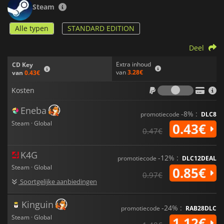
Steam
Alle typen
STANDARD EDITION
Deel
Extra inhoud
CD Key
van
3.28€
van
0.43€
Kosten
Kosten
Eneba
-8% :
promotiecode
DLC8
Steam · Global
0.43€
0.47€
K4G
-12% :
promotiecode
DLC12DEAL
Steam · Global
0.85€
0.97€
Soortgelijke aanbiedingen
Kinguin
-24% :
promotiecode
RAB28DLC
Steam · Global
1.12€