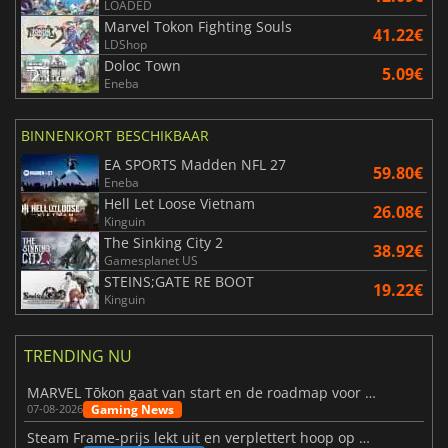
LOADED
Marvel Tokon Fighting Souls
41.22€
LDShop
Doloc Town
5.09€
Eneba
BINNENKORT BESCHIKBAAR
EA SPORTS Madden NFL 27
59.80€
Eneba
Hell Let Loose Vietnam
26.08€
Kinguin
The Sinking City 2
38.92€
Gamesplanet US
STEINS;GATE RE BOOT
19.22€
Kinguin
TRENDING NU
MARVEL Tōkon gaat van start en de roadmap voor jaar 1 is bekendgemaakt
Gaming News
07-08-2026
Steam Frame-prijs lekt uit en verplettert hoop op betaalbare VR