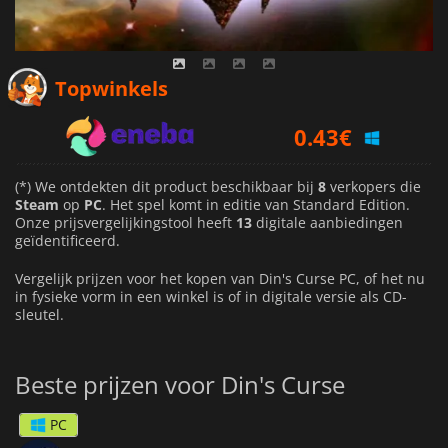
Topwinkels
0.43
€
1.12
€
(*) We ontdekten dit product beschikbaar bij
8
verkopers die
0.85
€
Steam
op
PC
. Het spel komt in editie van Standard Edition.
Onze prijsvergelijkingstool heeft
13
digitale aanbiedingen
geïdentificeerd.
Vergelijk prijzen voor het kopen van Din's Curse PC, of het nu
in fysieke vorm in een winkel is of in digitale versie als CD-
sleutel.
Beste prijzen voor Din's Curse
PC