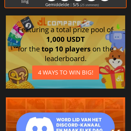
ling
Gemiddelde :
5
/
5
(
25
stemmen)
Featuring a total prize pool of
1,000 USDT
for the
top 10 players
on the
leaderboard.
4 WAYS TO WIN BIG!