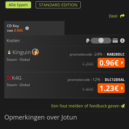
Alle typen
STANDARD EDITION
Deel
CD Key
van
0.96€
Kosten
Kosten
Kinguin
-24% :
promotiecode
RAB28DLC
Steam · Global
0.96€
1.26€
K4G
-12% :
promotiecode
DLC12DEAL
Steam · Global
1.23€
1.40€
Een fout melden of feedback geven
Opmerkingen over Jotun