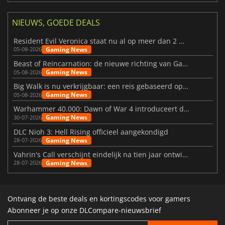
NIEUWS, GOEDE DEALS
Resident Evil Veronica staat nu al op meer dan 2 miljoen verlanglijstjes
Gaming News
05-08-2026
Beast of Reincarnation: de nieuwe richting van Game Freak
Gaming News
05-08-2026
Big Walk is nu verkrijgbaar: een reis gebaseerd op vriendschap
Gaming News
05-08-2026
Warhammer 40.000: Dawn of War 4 introduceert de Necron-factie
Gaming News
30-07-2026
DLC Nioh 3: Hell Rising officieel aangekondigd
Gaming News
28-07-2026
Vahrin's Call verschijnt eindelijk na tien jaar ontwikkeling
Gaming News
28-07-2026
Ontvang de beste deals en kortingscodes voor gamers
Abonneer je op onze DLCompare-nieuwsbrief