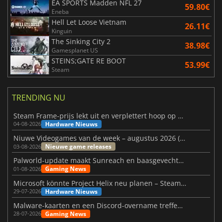
EA SPORTS Madden NFL 27
59.80€
Eneba
Hell Let Loose Vietnam
26.11€
Kinguin
The Sinking City 2
38.98€
Gamesplanet US
STEINS;GATE RE BOOT
53.99€
Steam
TRENDING NU
Steam Frame-prijs lekt uit en verplettert hoop op betaalbare VR
Hardware Nieuws
04-08-2026
Niuwe Videogames van de week – augustus 2026 (week 32)
Nieuwe game releases
03-08-2026
Palworld-update maakt Sunreach en baasgevechten stabieler
Gaming News
01-08-2026
Microsoft könnte Project Helix neu planen – Steam-Support wackelt
Hardware Nieuws
29-07-2026
Malware-kaarten en een Discord-overname treffen Meccha Chameleon
Gaming News
28-07-2026