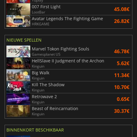
Yuplay
007 First Light
45.08€
LootBar
Avatar Legends The Fighting Game
26.82€
HRKGAME
NIEUWE SPELLEN
Marvel Tokon Fighting Souls
46.78€
Gamesplanet US
HellSlave II Judgment of the Archon
5.62€
Kinguin
Big Walk
11.34€
Kinguin
Kill The Shadow
10.70€
Kinguin
Retrowave 2
0.65€
Kinguin
Beast of Reincarnation
30.37€
Kinguin
BINNENKORT BESCHIKBAAR