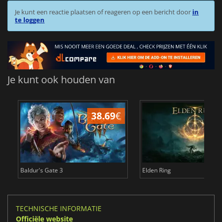
Je kunt een reactie plaatsen of reageren op een bericht door
in
te loggen
Je kunt ook houden van
38.69
€
4
Baldur's Gate 3
Elden Ring
TECHNISCHE INFORMATIE
Officiële website