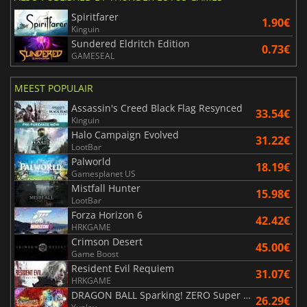
Spiritfarer
1.90€
Kinguin
Sundered Eldritch Edition
0.73€
GAMESEAL
MEEST POPULAIR
Assassin's Creed Black Flag Resynced
33.54€
Kinguin
Halo Campaign Evolved
31.22€
LootBar
Palworld
18.19€
Gamesplanet US
Mistfall Hunter
15.98€
LootBar
Forza Horizon 6
42.42€
HRKGAME
Crimson Desert
45.00€
Game Boost
Resident Evil Requiem
31.07€
HRKGAME
DRAGON BALL Sparking! ZERO Super Limit Breaking NEO
26.29€