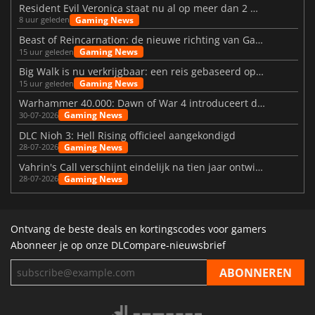
Resident Evil Veronica staat nu al op meer dan 2 miljoen verlanglijstjes
Gaming News
8 uur geleden
Beast of Reincarnation: de nieuwe richting van Game Freak
Gaming News
15 uur geleden
Big Walk is nu verkrijgbaar: een reis gebaseerd op vriendschap
Gaming News
15 uur geleden
Warhammer 40.000: Dawn of War 4 introduceert de Necron-factie
Gaming News
30-07-2026
DLC Nioh 3: Hell Rising officieel aangekondigd
Gaming News
28-07-2026
Vahrin's Call verschijnt eindelijk na tien jaar ontwikkeling
Gaming News
28-07-2026
Ontvang de beste deals en kortingscodes voor gamers
Abonneer je op onze DLCompare-nieuwsbrief