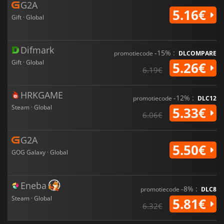
G2A
5.16€
Gift · Global
Difmark
-15% :
promotiecode
DLCOMPARE
Gift · Global
5.26€
6.19€
HRKGAME
-12% :
promotiecode
DLC12
Steam · Global
5.33€
6.06€
G2A
5.50€
GOG Galaxy · Global
Eneba
-8% :
promotiecode
DLC8
Steam · Global
5.81€
6.32€