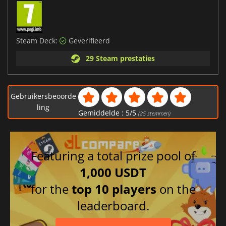
Steam Deck:
Geverifieerd
29 Steam prestaties
Gebruikersbeoorde
ling
Gemiddelde :
5
/
5
(
25
stemmen)
Featuring a total prize pool of
1,000 USDT
for the
top 10 players
on the
leaderboard.