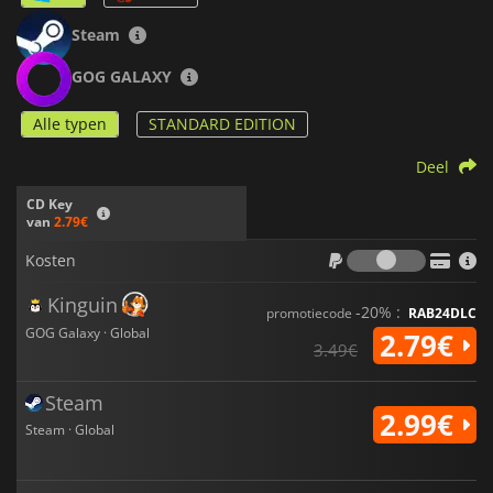
Steam
GOG GALAXY
Alle typen
STANDARD EDITION
Deel
CD Key
van
2.79€
Kosten
Kosten
Kinguin
-20% :
promotiecode
RAB24DLC
GOG Galaxy · Global
2.79€
3.49€
Steam
2.99€
Steam · Global