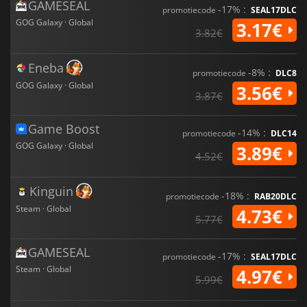
GAMESEAL
-17% :
promotiecode
SEAL17DLC
GOG Galaxy · Global
3.17€
3.82€
Eneba
-8% :
promotiecode
DLC8
GOG Galaxy · Global
3.56€
3.87€
Game Boost
-14% :
promotiecode
DLC14
GOG Galaxy · Global
3.89€
4.52€
Kinguin
-18% :
promotiecode
RAB20DLC
Steam · Global
4.73€
5.77€
GAMESEAL
-17% :
promotiecode
SEAL17DLC
Steam · Global
4.97€
5.99€