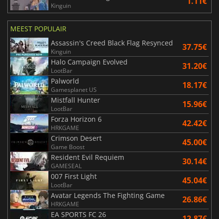
1.11€
Kinguin
MEEST POPULAIR
Assassin's Creed Black Flag Resynced
37.75€
Kinguin
Halo Campaign Evolved
31.20€
LootBar
Palworld
18.17€
Gamesplanet US
Mistfall Hunter
15.96€
LootBar
Forza Horizon 6
42.42€
HRKGAME
Crimson Desert
45.00€
Game Boost
Resident Evil Requiem
30.14€
GAMESEAL
007 First Light
45.04€
LootBar
Avatar Legends The Fighting Game
26.86€
HRKGAME
EA SPORTS FC 26
12.87€