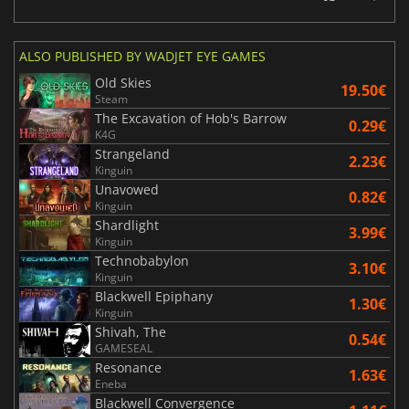
ALSO PUBLISHED BY WADJET EYE GAMES
Old Skies
19.50€
Steam
The Excavation of Hob's Barrow
0.29€
K4G
Strangeland
2.23€
Kinguin
Unavowed
0.82€
Kinguin
Shardlight
3.99€
Kinguin
Technobabylon
3.10€
Kinguin
Blackwell Epiphany
1.30€
Kinguin
Shivah, The
0.54€
GAMESEAL
Resonance
1.63€
Eneba
Blackwell Convergence