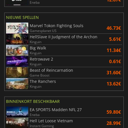
Eneba
NIEUWE SPELLEN
Marvel Tokon Fighting Souls
46.73€
Gamesplanet US
HellSlave II Judgment of the Archon
5.61€
Kinguin
Big Walk
11.34€
Kinguin
Retrowave 2
0.61€
Kinguin
Beast of Reincarnation
31.60€
Game Boost
The Ranchers
13.62€
Kinguin
BINNENKORT BESCHIKBAAR
EA SPORTS Madden NFL 27
59.80€
Eneba
Hell Let Loose Vietnam
28.99€
Instant Gaming