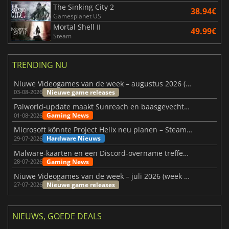
The Sinking City 2
38.94€
Gamesplanet US
Mortal Shell II
49.99€
Steam
TRENDING NU
Niuwe Videogames van de week – augustus 2026 (week 32)
Nieuwe game releases
03-08-2026
Palworld-update maakt Sunreach en baasgevechten stabieler
Gaming News
01-08-2026
Microsoft könnte Project Helix neu planen – Steam-Support wackelt
Hardware Nieuws
29-07-2026
Malware-kaarten en een Discord-overname treffen Meccha Chameleon
Gaming News
28-07-2026
Niuwe Videogames van de week – juli 2026 (week 31)
Nieuwe game releases
27-07-2026
NIEUWS, GOEDE DEALS