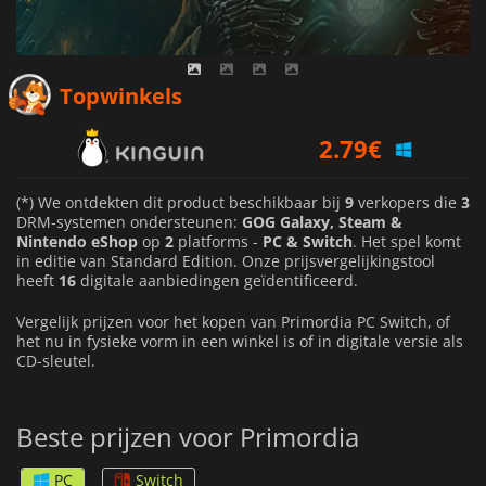
2.79
€
Topwinkels
3.56
€
2.99
€
(*) We ontdekten dit product beschikbaar bij
9
verkopers die
3
DRM-systemen ondersteunen:
GOG Galaxy, Steam &
Nintendo eShop
op
2
platforms -
PC & Switch
. Het spel komt
in editie van Standard Edition. Onze prijsvergelijkingstool
heeft
16
digitale aanbiedingen geïdentificeerd.
Vergelijk prijzen voor het kopen van Primordia PC Switch, of
het nu in fysieke vorm in een winkel is of in digitale versie als
CD-sleutel.
Beste prijzen voor Primordia
PC
Switch