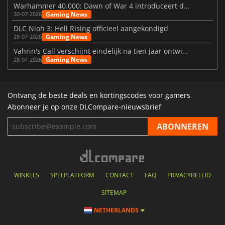
Warhammer 40.000: Dawn of War 4 introduceert de Necron-factie
Gaming News
30-07-2026
DLC Nioh 3: Hell Rising officieel aangekondigd
Gaming News
28-07-2026
Vahrin's Call verschijnt eindelijk na tien jaar ontwikkeling
Gaming News
28-07-2026
Ontvang de beste deals en kortingscodes voor gamers
Abonneer je op onze DLCompare-nieuwsbrief
WINKELS
SPELPLATFORM
CONTACT
FAQ
PRIVACYBELEID
SITEMAP
NETHERLANDS