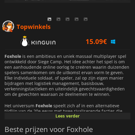
15.09
€
Topwinkels
16.27
€
19.49
€
Foxhole
is een ambitieus en uniek massaal multiplayer spel
ontwikkeld door Siege Camp. Het idee achter het spel is om
een aanhoudende online oorlog te creëren waarin duizenden
spelers samenkomen om de uitkomst ervan vorm te geven.
Elke individuele soldaat, of speler, zal op zijn eigen manier
bijdragen met logistiek management, basisbouw,
verkenningstactieken en uiteindelijk gevechtsvaardigheden
om de gevechten waaraan ze deelnemen te winnen.
Het universum
Foxhole
speelt zich af in een alternatieve
tijdlijn van de 20e eeuw met twee rivaliserende facties die
Lees verder
verwikkeld zijn in een voortdurend conflict om te overleven en
de grondstoffen van de planeet te domineren. Spelers
Beste prijzen voor Foxhole
worden burgers van deze natiestaten terwijl ze deelnemen
aan verschillende militaire confrontaties die 'Battlefields'