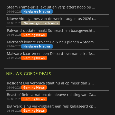
Steam Frame-prijs lekt uit en verplettert hoop op betaalbare VR
Hardware Nieuws
04-08-2026
Niuwe Videogames van de week – augustus 2026 (week 32)
Nieuwe game releases
03-08-2026
Palworld-update maakt Sunreach en baasgevechten stabieler
Gaming News
01-08-2026
Microsoft könnte Project Helix neu planen – Steam-Support wackelt
Hardware Nieuws
29-07-2026
Malware-kaarten en een Discord-overname treffen Meccha Chameleon
Gaming News
28-07-2026
NIEUWS, GOEDE DEALS
Resident Evil Veronica staat nu al op meer dan 2 miljoen verlanglijstjes
Gaming News
05-08-2026
Beast of Reincarnation: de nieuwe richting van Game Freak
Gaming News
05-08-2026
Big Walk is nu verkrijgbaar: een reis gebaseerd op vriendschap
Gaming News
05-08-2026