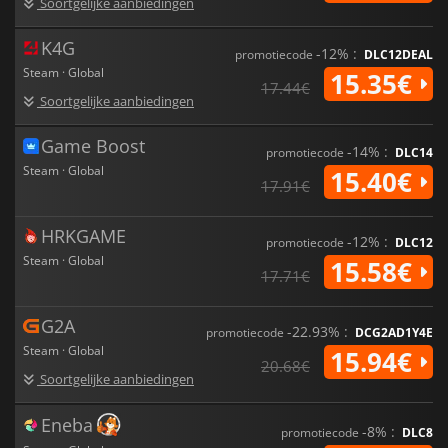
Soortgelijke aanbiedingen
vermoeiend wordt. Of je nu een veteraan bent of nieuw in het
genre,
Foxhole
biedt voor elk wat wils.
K4G
-12% :
promotiecode
DLC12DEAL
Steam · Global
15.35€
17.44€
Soortgelijke aanbiedingen
Game Boost
-14% :
promotiecode
DLC14
Steam · Global
15.40€
17.91€
HRKGAME
-12% :
promotiecode
DLC12
Steam · Global
15.58€
17.71€
G2A
-22.93% :
promotiecode
DCG2AD1Y4E
Steam · Global
15.94€
20.68€
Soortgelijke aanbiedingen
Eneba
-8% :
promotiecode
DLC8