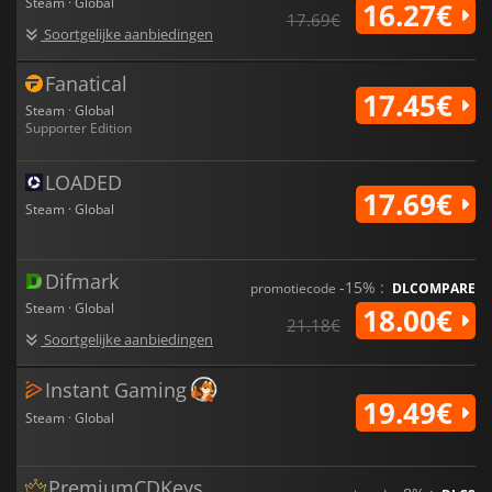
Steam · Global
16.27€
17.69€
Soortgelijke aanbiedingen
Fanatical
17.45€
Steam · Global
Supporter Edition
LOADED
17.69€
Steam · Global
Difmark
-15% :
promotiecode
DLCOMPARE
Steam · Global
18.00€
21.18€
Soortgelijke aanbiedingen
Instant Gaming
19.49€
Steam · Global
PremiumCDKeys