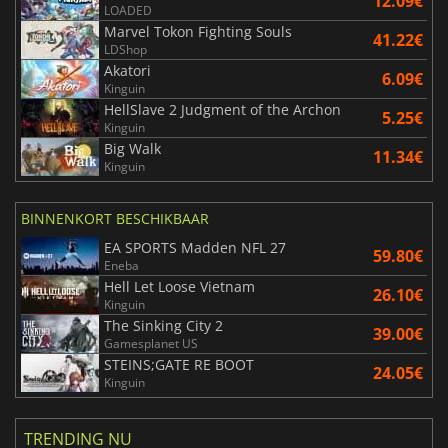
12.09€
LOADED
Marvel Tokon Fighting Souls
41.22€
LDShop
Akatori
6.09€
Kinguin
HellSlave 2 Judgment of the Archon
5.25€
Kinguin
Big Walk
11.34€
Kinguin
BINNENKORT BESCHIKBAAR
EA SPORTS Madden NFL 27
59.80€
Eneba
Hell Let Loose Vietnam
26.10€
Kinguin
The Sinking City 2
39.00€
Gamesplanet US
STEINS;GATE RE BOOT
24.05€
Kinguin
TRENDING NU