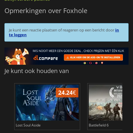
Opmerkingen over Foxhole
Je kunt een reactie plaatsen of reageren op een bericht door
in
te loggen
Je kunt ook houden van
24.24
€
Lost Soul Aside
Battlefield 6