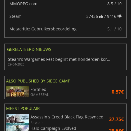
MMORPG.com
8.5 / 10
Steam
37436
/ 9416
Metacritic: Gebruikersbeoordeling
5.1 / 10
GERELATEERD NIEUWS
Steam's Wargames Fest begint met honderden kortingen op games
29-04-2025
ALSO PUBLISHED BY SIEGE CAMP
Fortified
0.57€
GAMESEAL
MEEST POPULAIR
Assassin's Creed Black Flag Resynced
37.75€
Kinguin
Halo Campaign Evolved
28.68€