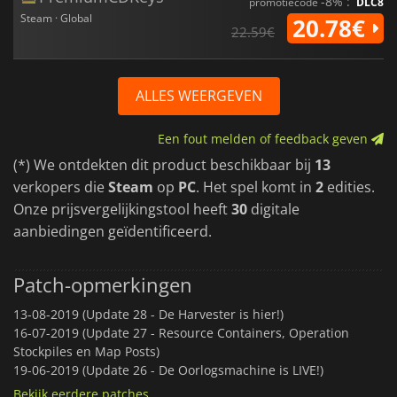
-8% :
promotiecode
DLC8
Steam · Global
20.78€
22.59€
ALLES WEERGEVEN
Een fout melden of feedback geven
(*) We ontdekten dit product beschikbaar bij
13
verkopers die
Steam
op
PC
. Het spel komt in
2
edities.
Onze prijsvergelijkingstool heeft
30
digitale
aanbiedingen geïdentificeerd.
Patch-opmerkingen
13-08-2019 (Update 28 - De Harvester is hier!)
16-07-2019 (Update 27 - Resource Containers, Operation
Stockpiles en Map Posts)
19-06-2019 (Update 26 - De Oorlogsmachine is LIVE!)
Bekijk eerdere patches