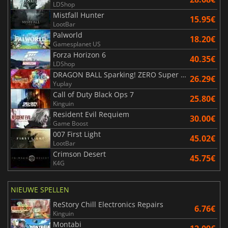
LDShop
Mistfall Hunter
15.95€
LootBar
Palworld
18.20€
Gamesplanet US
Forza Horizon 6
40.35€
LDShop
DRAGON BALL Sparking! ZERO Super Limit Breaking NEO
26.29€
Yuplay
Call of Duty Black Ops 7
25.80€
Kinguin
Resident Evil Requiem
30.00€
Game Boost
007 First Light
45.02€
LootBar
Crimson Desert
45.75€
K4G
NIEUWE SPELLEN
ReStory Chill Electronics Repairs
6.76€
Kinguin
Montabi