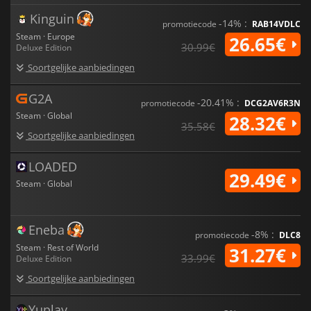
Kinguin
-14% :
promotiecode
RAB14VDLC
Steam · Europe
26.65€
30.99€
Deluxe Edition
Soortgelijke aanbiedingen
G2A
-20.41% :
promotiecode
DCG2AV6R3N
Steam · Global
28.32€
35.58€
Soortgelijke aanbiedingen
LOADED
29.49€
Steam · Global
Eneba
-8% :
promotiecode
DLC8
Steam · Rest of World
31.27€
33.99€
Deluxe Edition
Soortgelijke aanbiedingen
Yuplay