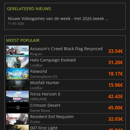
GERELATEERD NIEUWS
Niuwe Videogames van de week - mei 2026 (week 20)
11-05-2026
MEEST POPULAIR
Assassin's Creed Black Flag Resynced
33.54€
Kinguin
Halo Campaign Evolved
31.20€
LootBar
Palworld
18.17€
Gamesplanet US
Mistfall Hunter
15.96€
LootBar
Forza Horizon 6
42.42€
HRKGAME
Crimson Desert
45.00€
Game Boost
Resident Evil Requiem
32.03€
Eneba
007 First Light