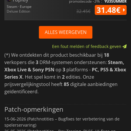
-3% :
promotiecode
YU3SUMMER
Steam · Europe
31.48€
32.45€
Deluxe Edition
ALLES WEERGEVEN
Een fout melden of feedback geven
(*) We ontdekten dit product beschikbaar bij
18
verkopers die
3
DRM-systemen ondersteunen:
Steam,
Xbox Live & Sony PSN
op
3
platforms -
PC, PS5 & Xbox
Series X
. Het spel komt in
2
edities. Onze
prijsvergelijkingstool heeft
85
digitale aanbiedingen
geïdentificeerd.
Patch-opmerkingen
15-06-2026 (Patchnotities – Bugfixes ter verbetering van de
spelerservaring)