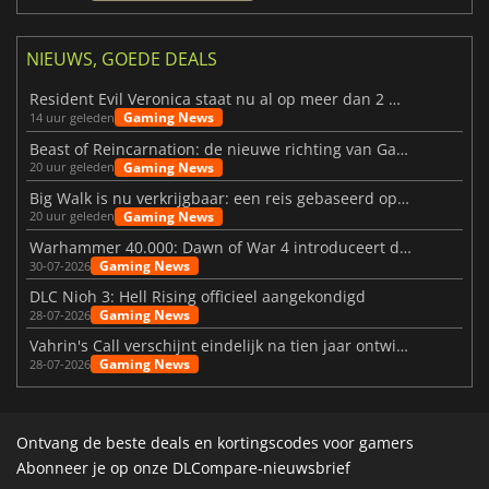
NIEUWS, GOEDE DEALS
Resident Evil Veronica staat nu al op meer dan 2 miljoen verlanglijstjes
Gaming News
14 uur geleden
Beast of Reincarnation: de nieuwe richting van Game Freak
Gaming News
20 uur geleden
Big Walk is nu verkrijgbaar: een reis gebaseerd op vriendschap
Gaming News
20 uur geleden
Warhammer 40.000: Dawn of War 4 introduceert de Necron-factie
Gaming News
30-07-2026
DLC Nioh 3: Hell Rising officieel aangekondigd
Gaming News
28-07-2026
Vahrin's Call verschijnt eindelijk na tien jaar ontwikkeling
Gaming News
28-07-2026
Ontvang de beste deals en kortingscodes voor gamers
Abonneer je op onze DLCompare-nieuwsbrief