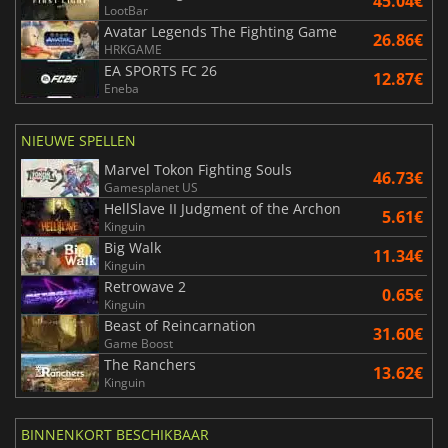
45.04€
LootBar
Avatar Legends The Fighting Game
26.86€
HRKGAME
EA SPORTS FC 26
12.87€
Eneba
NIEUWE SPELLEN
Marvel Tokon Fighting Souls
46.73€
Gamesplanet US
HellSlave II Judgment of the Archon
5.61€
Kinguin
Big Walk
11.34€
Kinguin
Retrowave 2
0.65€
Kinguin
Beast of Reincarnation
31.60€
Game Boost
The Ranchers
13.62€
Kinguin
BINNENKORT BESCHIKBAAR