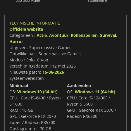
Lost Soul Aside
Battlefield 6
TECHNISCHE INFORMATIE
Officiële website
Categorieën :
Actie
,
Avontuur
,
Rollenspellen
,
Survival
,
Horror
Uitgever : Supermassive Games
Ontwikkelaar : Supermassive Games
Modus : Solo, Co-op
Verschijningsdatum : 12 mei 2026
Nieuwste patch:
15-06-2026
Systeemvereisten
Minimaal
Aanbevolen
OS:
Windows 10 (64-bit)
OS:
Windows 11 (64-bit)
CPU : Core i5-8400 / Ryzen
CPU : Core i5-12400F /
5 1600
Ryzen 5 5600
RAM : 16 GB
GPU : GeForce RTX 3070 /
GPU : GeForce RTX 2070
Radeon RX6800
Super / Radeon RX5700
Opslagruimte : 70 GB