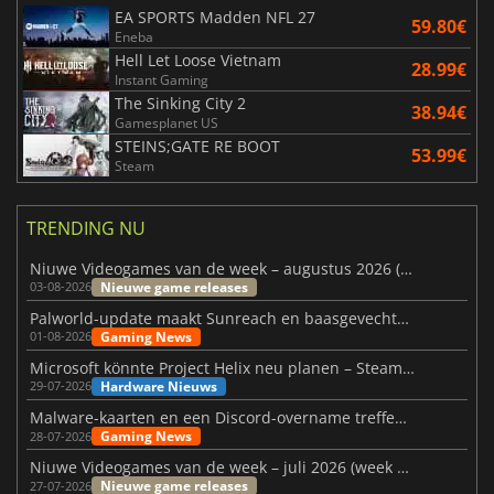
EA SPORTS Madden NFL 27
59.80€
Eneba
Hell Let Loose Vietnam
28.99€
Instant Gaming
The Sinking City 2
38.94€
Gamesplanet US
STEINS;GATE RE BOOT
53.99€
Steam
TRENDING NU
Niuwe Videogames van de week – augustus 2026 (week 32)
Nieuwe game releases
03-08-2026
Palworld-update maakt Sunreach en baasgevechten stabieler
Gaming News
01-08-2026
Microsoft könnte Project Helix neu planen – Steam-Support wackelt
Hardware Nieuws
29-07-2026
Malware-kaarten en een Discord-overname treffen Meccha Chameleon
Gaming News
28-07-2026
Niuwe Videogames van de week – juli 2026 (week 31)
Nieuwe game releases
27-07-2026