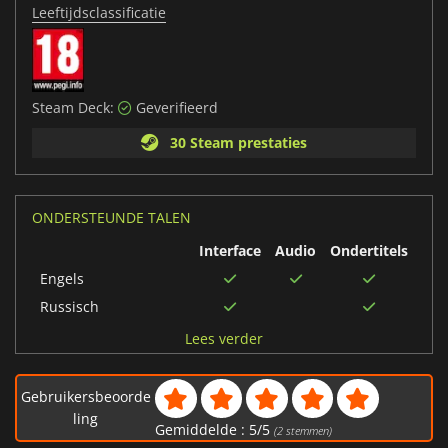
Leeftijdsclassificatie
Steam Deck:
Geverifieerd
30 Steam prestaties
ONDERSTEUNDE TALEN
Interface
Audio
Ondertitels
Engels
Russisch
Pools
Lees verder
Italiaans
Traditioneel Chinees
Gebruikersbeoorde
Frans
ling
Gemiddelde :
5
/
5
(
2
stemmen)
Duits