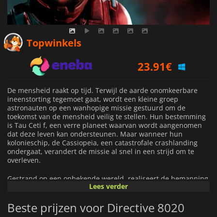
23.91
€
Topwinkels
25.52
€
31.99
€
De mensheid raakt op tijd. Terwijl de aarde onomkeerbare
ineenstorting tegemoet gaat, wordt een kleine groep
astronauten op een wanhopige missie gestuurd om de
toekomst van de mensheid veilig te stellen. Hun bestemming
is Tau Ceti f, een verre planeet waarvan wordt aangenomen
dat deze leven kan ondersteunen. Maar wanneer hun
kolonieschip, de Cassiopeia, een catastrofale crashlanding
ondergaat, verandert de missie al snel in een strijd om te
overleven.
Gestrand op een onbekende wereld, realiseert de bemanning
Lees verder
zich al snel dat de grootste dreiging niet de planeet zelf is.
Een onbekend buitenaards organisme heeft het schip
Beste prijzen voor Directive 8020
geïnfiltreerd en kan mensen met angstaanjagende precisie
imiteren. Terwijl paranoia zich onder de overlevenden