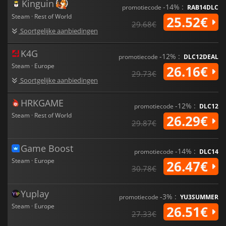
vertrouwen.
Kinguin
-14% :
promotiecode
RAB14DLC
Steam · Rest of World
25.52€
29.68€
Soortgelijke aanbiedingen
K4G
-12% :
promotiecode
DLC12DEAL
Steam · Europe
26.16€
29.73€
Soortgelijke aanbiedingen
HRKGAME
-12% :
promotiecode
DLC12
Steam · Rest of World
26.29€
29.87€
Game Boost
-14% :
promotiecode
DLC14
Steam · Europe
26.47€
30.78€
Yuplay
-3% :
promotiecode
YU3SUMMER
Steam · Europe
26.51€
27.33€