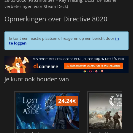
26-05-2026 (Patchnotities – Ray Tracing, DLSS, UI-fixes en
verbeteringen voor Steam Deck)
Opmerkingen over Directive 8020
Je kunt een reactie plaatsen of reageren op een bericht door
in
te loggen
Je kunt ook houden van
24.24
€