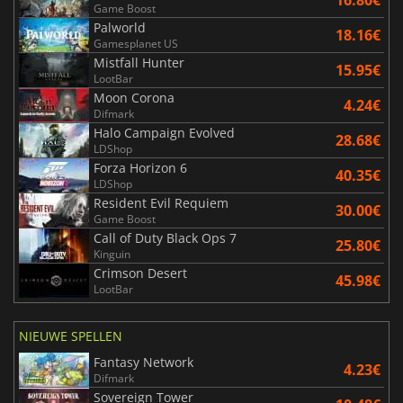
Game Boost
Palworld
18.16€
Gamesplanet US
Mistfall Hunter
15.95€
LootBar
Moon Corona
4.24€
Difmark
Halo Campaign Evolved
28.68€
LDShop
Forza Horizon 6
40.35€
LDShop
Resident Evil Requiem
30.00€
Game Boost
Call of Duty Black Ops 7
25.80€
Kinguin
Crimson Desert
45.98€
LootBar
NIEUWE SPELLEN
Fantasy Network
4.23€
Difmark
Sovereign Tower