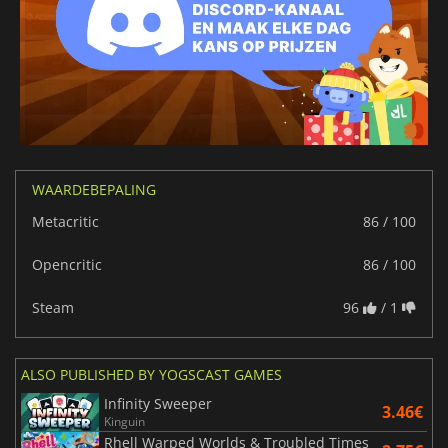
WAARDEBEPALING
Metacritic
86 / 100
Opencritic
86 / 100
Steam
96
/ 1
ALSO PUBLISHED BY YOGSCAST GAMES
Infinity Sweeper
3.46€
Kinguin
Rhell Warped Worlds & Troubled Times