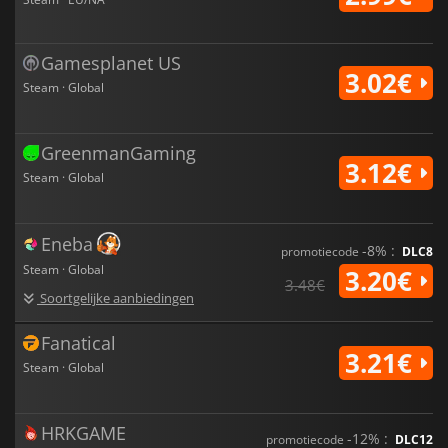
Gamesplanet US
3.02€
Steam · Global
GreenmanGaming
3.12€
Steam · Global
Eneba
-8% :
promotiecode
DLC8
Steam · Global
3.20€
3.48€
Soortgelijke aanbiedingen
Fanatical
3.21€
Steam · Global
HRKGAME
-12% :
promotiecode
DLC12