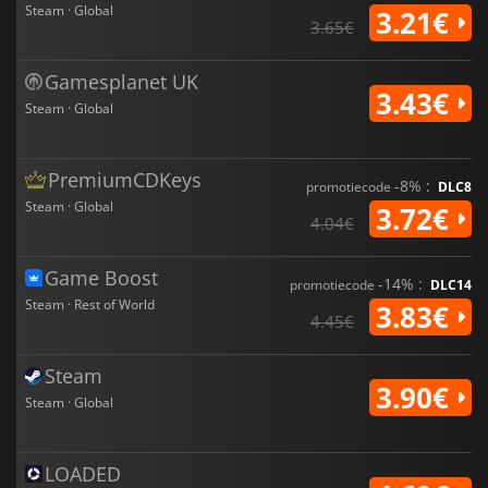
Steam · Global
3.21€
3.65€
Gamesplanet UK
3.43€
Steam · Global
PremiumCDKeys
-8% :
promotiecode
DLC8
Steam · Global
3.72€
4.04€
Game Boost
-14% :
promotiecode
DLC14
Steam · Rest of World
3.83€
4.45€
Steam
3.90€
Steam · Global
LOADED