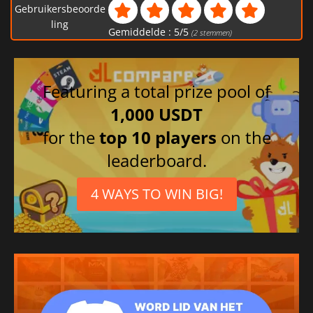
Gebruikersbeoorde
ling
Gemiddelde :
5
/
5
(
2
stemmen)
Featuring a total prize pool of
1,000 USDT
for the
top 10 players
on the
leaderboard.
4 WAYS TO WIN BIG!