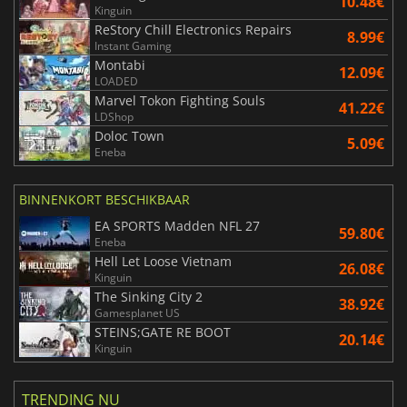
10.48€
Kinguin
ReStory Chill Electronics Repairs
8.99€
Instant Gaming
Montabi
12.09€
LOADED
Marvel Tokon Fighting Souls
41.22€
LDShop
Doloc Town
5.09€
Eneba
BINNENKORT BESCHIKBAAR
EA SPORTS Madden NFL 27
59.80€
Eneba
Hell Let Loose Vietnam
26.08€
Kinguin
The Sinking City 2
38.92€
Gamesplanet US
STEINS;GATE RE BOOT
20.14€
Kinguin
TRENDING NU