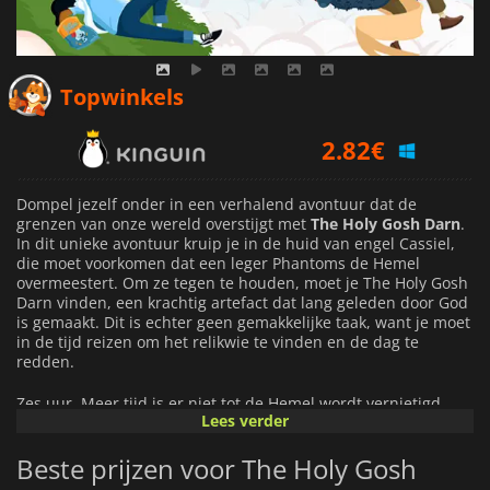
2.82
€
Topwinkels
2.99
€
3.20
€
Dompel jezelf onder in een verhalend avontuur dat de
grenzen van onze wereld overstijgt met
The Holy Gosh Darn
.
In dit unieke avontuur kruip je in de huid van engel Cassiel,
die moet voorkomen dat een leger Phantoms de Hemel
overmeestert. Om ze tegen te houden, moet je The Holy Gosh
Darn vinden, een krachtig artefact dat lang geleden door God
is gemaakt. Dit is echter geen gemakkelijke taak, want je moet
in de tijd reizen om het relikwie te vinden en de dag te
redden.
Zes uur. Meer tijd is er niet tot de Hemel wordt vernietigd.
Lees verder
Om de Hemel te redden, bezoek je Hemel, Hel, Aarde en
Helheim op zoek naar aanwijzingen waarmee je het verloren
Beste prijzen voor The Holy Gosh
artefact kunt vinden. Maar als je tussen verschillende
tijdperken springt, merk je al snel dat jouw acties de