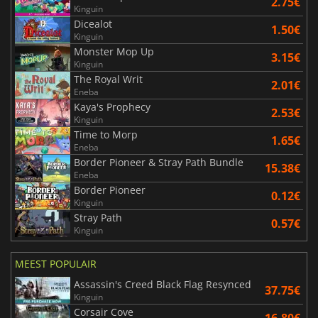
2.75€
Kinguin
Dicealot
1.50€
Kinguin
Monster Mop Up
3.15€
Kinguin
The Royal Writ
2.01€
Eneba
Kaya's Prophecy
2.53€
Kinguin
Time to Morp
1.65€
Eneba
Border Pioneer & Stray Path Bundle
15.38€
Eneba
Border Pioneer
0.12€
Kinguin
Stray Path
0.57€
Kinguin
MEEST POPULAIR
Assassin's Creed Black Flag Resynced
37.75€
Kinguin
Corsair Cove
16.80€