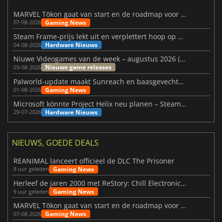
MARVEL Tōkon gaat van start en de roadmap voor jaar 1 is bekendgemaakt
Gaming News
07-08-2026
Steam Frame-prijs lekt uit en verplettert hoop op betaalbare VR
Hardware Nieuws
04-08-2026
Niuwe Videogames van de week – augustus 2026 (week 32)
Nieuwe game releases
03-08-2026
Palworld-update maakt Sunreach en baasgevechten stabieler
Gaming News
01-08-2026
Microsoft könnte Project Helix neu planen – Steam-Support wackelt
Hardware Nieuws
29-07-2026
NIEUWS, GOEDE DEALS
REANIMAL lanceert officieel de DLC The Prisoner
Gaming News
8 uur geleden
Herleef de jaren 2000 met ReStory: Chill Electronics Repairs
Gaming News
9 uur geleden
MARVEL Tōkon gaat van start en de roadmap voor jaar 1 is bekendgemaakt
Gaming News
07-08-2026