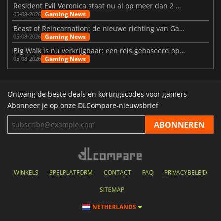
Resident Evil Veronica staat nu al op meer dan 2 miljoen verlanglijstjes
Gaming News
05-08-2026
Beast of Reincarnation: de nieuwe richting van Game Freak
Gaming News
05-08-2026
Big Walk is nu verkrijgbaar: een reis gebaseerd op vriendschap
Gaming News
05-08-2026
Ontvang de beste deals en kortingscodes voor gamers
Abonneer je op onze DLCompare-nieuwsbrief
WINKELS
SPELPLATFORM
CONTACT
FAQ
PRIVACYBELEID
SITEMAP
NETHERLANDS