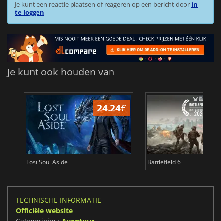
Je kunt een reactie plaatsen of reageren op een bericht door
in
te loggen
Je kunt ook houden van
24.24
€
Lost Soul Aside
Battlefield 6
TECHNISCHE INFORMATIE
Officiële website
Categorieën :
Avontuur