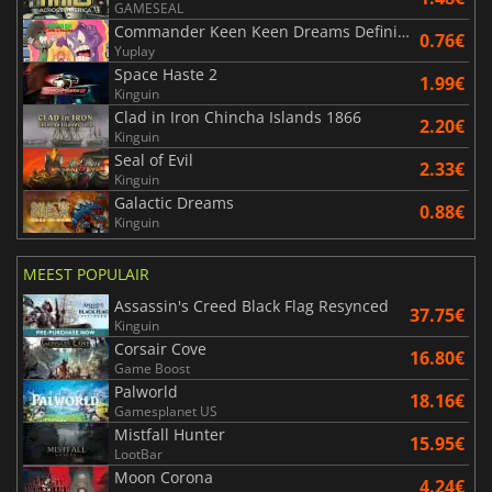
GAMESEAL
Commander Keen Keen Dreams Definitive Edition
0.76€
Yuplay
Space Haste 2
1.99€
Kinguin
Clad in Iron Chincha Islands 1866
2.20€
Kinguin
Seal of Evil
2.33€
Kinguin
Galactic Dreams
0.88€
Kinguin
MEEST POPULAIR
Assassin's Creed Black Flag Resynced
37.75€
Kinguin
Corsair Cove
16.80€
Game Boost
Palworld
18.16€
Gamesplanet US
Mistfall Hunter
15.95€
LootBar
Moon Corona
4.24€