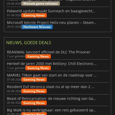
Nieuwe game releases
03-08-2026
Palworld-update maakt Sunreach en baasgevechten stabieler
Gaming News
01-08-2026
Microsoft könnte Project Helix neu planen – Steam-Support wackelt
Hardware Nieuws
29-07-2026
NIEUWS, GOEDE DEALS
REANIMAL lanceert officieel de DLC The Prisoner
Gaming News
7 uur geleden
Herleef de jaren 2000 met ReStory: Chill Electronics Repairs
Gaming News
7 uur geleden
MARVEL Tōkon gaat van start en de roadmap voor jaar 1 is bekendgemaakt
Gaming News
07-08-2026
Resident Evil Veronica staat nu al op meer dan 2 miljoen verlanglijstjes
Gaming News
05-08-2026
Beast of Reincarnation: de nieuwe richting van Game Freak
Gaming News
05-08-2026
Big Walk is nu verkrijgbaar: een reis gebaseerd op vriendschap
Gaming News
05-08-2026