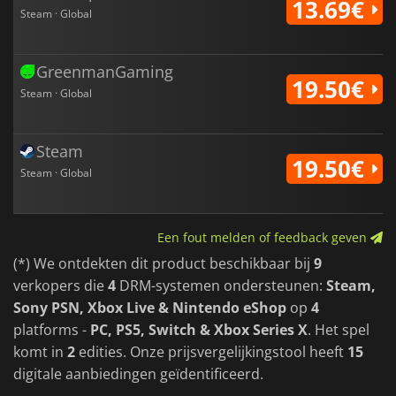
13.69€
Steam · Global
GreenmanGaming
19.50€
Steam · Global
Steam
19.50€
Steam · Global
Een fout melden of feedback geven
(*) We ontdekten dit product beschikbaar bij
9
verkopers die
4
DRM-systemen ondersteunen:
Steam,
Sony PSN, Xbox Live & Nintendo eShop
op
4
platforms -
PC, PS5, Switch & Xbox Series X
. Het spel
komt in
2
edities. Onze prijsvergelijkingstool heeft
15
digitale aanbiedingen geïdentificeerd.