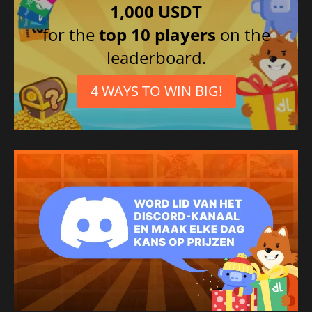
1,000 USDT
for the
top 10 players
on the
leaderboard.
4 WAYS TO WIN BIG!