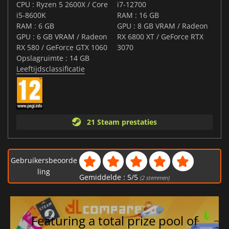
CPU : Ryzen 5 2600X / Core
i7-12700
i5-8600K
RAM : 16 GB
RAM : 6 GB
GPU : 8 GB VRAM / Radeon
GPU : 6 GB VRAM / Radeon
RX 6800 XT / GeForce RTX
RX 580 / GeForce GTX 1060
3070
Opslagruimte : 14 GB
Leeftijdsclassificatie
21 Steam prestaties
Gebruikersbeoorde
ling
Gemiddelde :
5
/
5
(
2
stemmen)
Featuring a total prize pool of