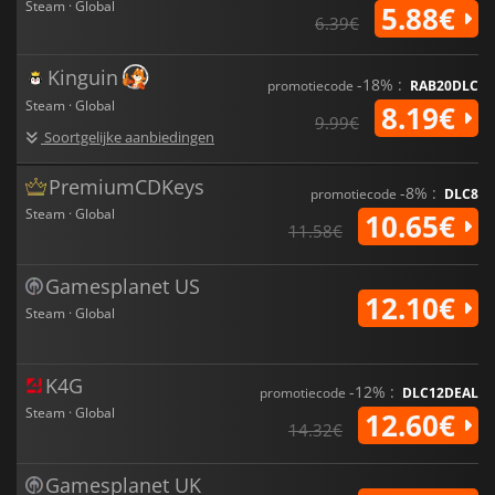
Steam · Global
5.88€
6.39€
Kinguin
-18% :
promotiecode
RAB20DLC
Steam · Global
8.19€
9.99€
Soortgelijke aanbiedingen
PremiumCDKeys
-8% :
promotiecode
DLC8
Steam · Global
10.65€
11.58€
Gamesplanet US
12.10€
Steam · Global
K4G
-12% :
promotiecode
DLC12DEAL
Steam · Global
12.60€
14.32€
Gamesplanet UK