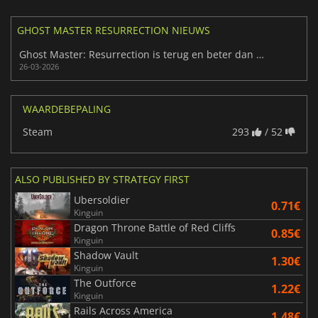
GHOST MASTER RESURRECTION NIEUWS
Ghost Master: Resurrection is terug en beter dan ooit
26-03-2026
WAARDEBEPALING
Steam
293
/ 52
ALSO PUBLISHED BY STRATEGY FIRST
Ubersoldier
0.71€
Kinguin
Dragon Throne Battle of Red Cliffs
0.85€
Kinguin
Shadow Vault
1.30€
Kinguin
The Outforce
1.22€
Kinguin
Rails Across America
1.48€