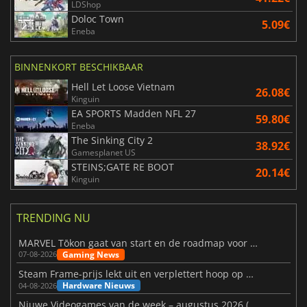
LDShop
Doloc Town
5.09€
Eneba
BINNENKORT BESCHIKBAAR
Hell Let Loose Vietnam
26.08€
Kinguin
EA SPORTS Madden NFL 27
59.80€
Eneba
The Sinking City 2
38.92€
Gamesplanet US
STEINS;GATE RE BOOT
20.14€
Kinguin
TRENDING NU
MARVEL Tōkon gaat van start en de roadmap voor jaar 1 is bekendgemaakt
Gaming News
07-08-2026
Steam Frame-prijs lekt uit en verplettert hoop op betaalbare VR
Hardware Nieuws
04-08-2026
Niuwe Videogames van de week – augustus 2026 (week 32)