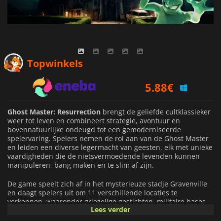
5.88
€
Topwinkels
8.19
€
5.20
€
Ghost Master: Resurrection
brengt de geliefde cultklassieker
weer tot leven en combineert strategie, avontuur en
bovennatuurlijke ondeugd tot een gemoderniseerde
spelervaring. Spelers nemen de rol aan van de Ghost Master
en leiden een diverse legermacht van geesten, elk met unieke
vaardigheden die de nietsvermoedende levenden kunnen
manipuleren, bang maken en te slim af zijn.
De game speelt zich af in het mysterieuze stadje Gravenville
en daagt spelers uit om 11 verschillende locaties te
verkennen, waaronder griezelige gestichten, militaire bases,
Lees verder
bruisende studentenhuizen en lokale politiebureaus. Elke
omgeving is rijk gedetailleerd en biedt verborgen geheimen