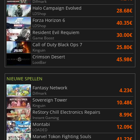
Difmark
Halo Campaign Evolved
28.68€
LDShop
Forza Horizon 6
40.35€
LDShop
Resident Evil Requiem
30.00€
Game Boost
Call of Duty Black Ops 7
25.80€
Kinguin
Crimson Desert
45.98€
LootBar
NIEUWE SPELLEN
Fantasy Network
4.23€
Difmark
Sovereign Tower
10.48€
Kinguin
ReStory Chill Electronics Repairs
8.99€
Instant Gaming
Montabi
12.09€
LOADED
Marvel Tokon Fighting Souls
41.22€