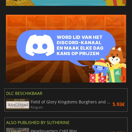
DLC BESCHIKBAAR
Field of Glory Kingdoms Burghers and Bombards
5.93€
Kinguin
ALSO PUBLISHED BY SLITHERINE
Headquarters Cold War