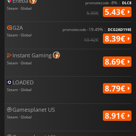
Eneba
-8% :
promotiecode
DLC8
Steam · Global
5.43€
5.90€
G2A
-19.49% :
promotiecode
DCG2AD1Y4E
Steam · Global
8.39€
10.42€
Instant Gaming
8.69€
Steam · Global
LOADED
8.79€
Steam · Global
Gamesplanet US
8.91€
Steam · Global