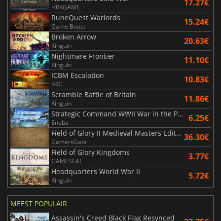
17.27€
HRKGAME
RuneQuest Warlords
15.24€
Game Boost
Broken Arrow
20.63€
Kinguin
Nightmare Frontier
11.10€
Kinguin
ICBM Escalation
10.83€
K4G
Scramble Battle of Britain
11.86€
Kinguin
Strategic Command WWII War in the Pacific
6.25€
Eneba
Field of Glory II Medieval Masters Edition
36.30€
GamersGate
Field of Glory Kingdoms
3.77€
GAMESEAL
Headquarters World War II
5.72€
Kinguin
MEEST POPULAIR
Assassin's Creed Black Flag Resynced