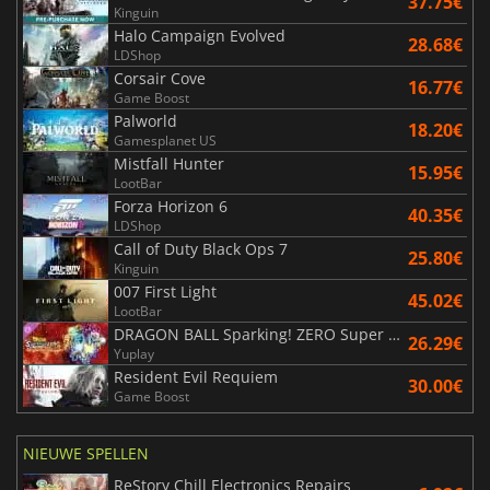
37.75€
Kinguin
Halo Campaign Evolved
28.68€
LDShop
Corsair Cove
16.77€
Game Boost
Palworld
18.20€
Gamesplanet US
Mistfall Hunter
15.95€
LootBar
Forza Horizon 6
40.35€
LDShop
Call of Duty Black Ops 7
25.80€
Kinguin
007 First Light
45.02€
LootBar
DRAGON BALL Sparking! ZERO Super Limit Breaking NEO
26.29€
Yuplay
Resident Evil Requiem
30.00€
Game Boost
NIEUWE SPELLEN
ReStory Chill Electronics Repairs