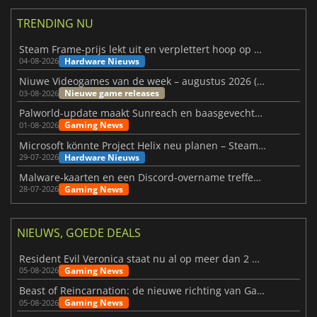
TRENDING NU
Steam Frame-prijs lekt uit en verplettert hoop op betaalbare VR
Hardware Nieuws
04-08-2026
Niuwe Videogames van de week – augustus 2026 (week 32)
Nieuwe game releases
03-08-2026
Palworld-update maakt Sunreach en baasgevechten stabieler
Gaming News
01-08-2026
Microsoft könnte Project Helix neu planen – Steam-Support wackelt
Hardware Nieuws
29-07-2026
Malware-kaarten en een Discord-overname treffen Meccha Chameleon
Gaming News
28-07-2026
NIEUWS, GOEDE DEALS
Resident Evil Veronica staat nu al op meer dan 2 miljoen verlanglijstjes
Gaming News
05-08-2026
Beast of Reincarnation: de nieuwe richting van Game Freak
Gaming News
05-08-2026