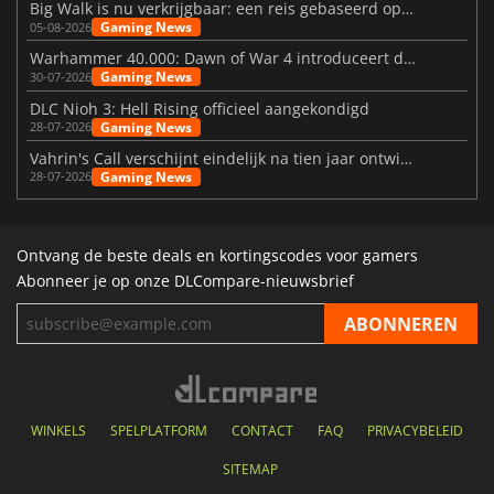
Big Walk is nu verkrijgbaar: een reis gebaseerd op vriendschap
Gaming News
05-08-2026
Warhammer 40.000: Dawn of War 4 introduceert de Necron-factie
Gaming News
30-07-2026
DLC Nioh 3: Hell Rising officieel aangekondigd
Gaming News
28-07-2026
Vahrin's Call verschijnt eindelijk na tien jaar ontwikkeling
Gaming News
28-07-2026
Ontvang de beste deals en kortingscodes voor gamers
Abonneer je op onze DLCompare-nieuwsbrief
WINKELS
SPELPLATFORM
CONTACT
FAQ
PRIVACYBELEID
SITEMAP