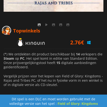
2.76
€
Topwinkels
5.43
€
8.69
€
(*) We ontdekten dit product beschikbaar bij
14
verkopers die
Steam
op
PC
. Het spel komt in editie van Standard Edition.
Onze prijsvergelijkingstool heeft
15
digitale aanbiedingen
geïdentificeerd.
Vergelijk prijzen voor het kopen van Field of Glory: Kingdoms -
Rajas and Tribes PC, of het nu in fysieke vorm in een winkel is
of in digitale versie als CD-sleutel.
Dit spel is een DLC en moet worden gebruikt met de
volledige versie van het spel :
Field of Glory: Kingdoms