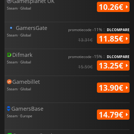
Gamesplanet UK
10.26€
Steam · Global
GamersGate
-11% :
promotiecode
DLCOMPARE
Steam · Global
11.85€
13.31€
Difmark
-15% :
promotiecode
DLCOMPARE
Steam · Global
13.25€
15.59€
Gamebillet
13.90€
Steam · Global
GamersBase
14.79€
Steam · Europe