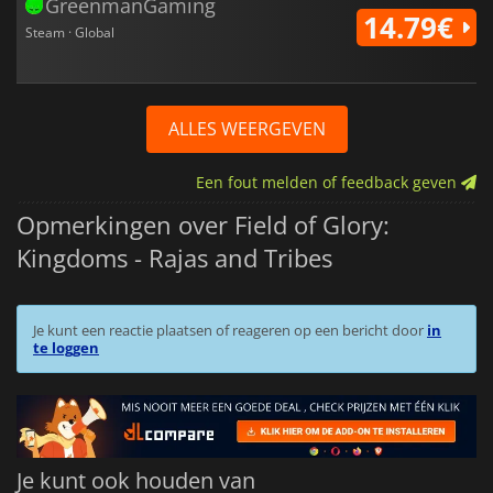
GreenmanGaming
14.79€
Steam · Global
ALLES WEERGEVEN
Een fout melden of feedback geven
Opmerkingen over Field of Glory:
Kingdoms - Rajas and Tribes
Je kunt een reactie plaatsen of reageren op een bericht door
in
te loggen
Je kunt ook houden van