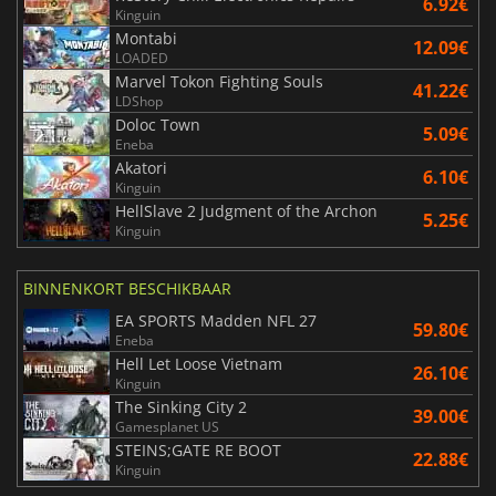
6.92€
Kinguin
Montabi
12.09€
LOADED
Marvel Tokon Fighting Souls
41.22€
LDShop
Doloc Town
5.09€
Eneba
Akatori
6.10€
Kinguin
HellSlave 2 Judgment of the Archon
5.25€
Kinguin
BINNENKORT BESCHIKBAAR
EA SPORTS Madden NFL 27
59.80€
Eneba
Hell Let Loose Vietnam
26.10€
Kinguin
The Sinking City 2
39.00€
Gamesplanet US
STEINS;GATE RE BOOT
22.88€
Kinguin