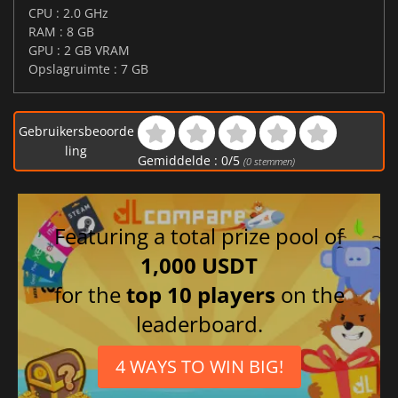
CPU : 2.0 GHz
RAM : 8 GB
GPU : 2 GB VRAM
Opslagruimte : 7 GB
Gebruikersbeoorde
ling
Gemiddelde :
0
/
5
(
0
stemmen)
Featuring a total prize pool of
1,000 USDT
for the
top 10 players
on the
leaderboard.
4 WAYS TO WIN BIG!