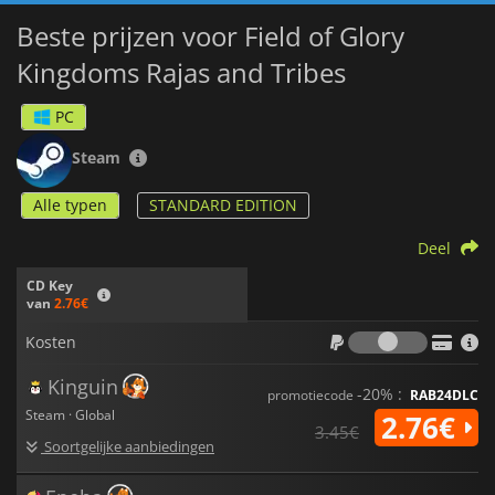
Beste prijzen voor Field of Glory
Kingdoms Rajas and Tribes
PC
Steam
Alle typen
STANDARD EDITION
Deel
CD Key
van
2.76€
Kosten
Kosten
Kinguin
-20% :
promotiecode
RAB24DLC
Steam · Global
2.76€
3.45€
Soortgelijke aanbiedingen