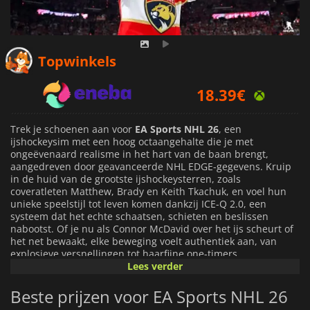
Topwinkels
18.39
€
19.78
€
20.49
€
Trek je schoenen aan voor
EA Sports NHL 26
, een
ijshockeysim met een hoog octaangehalte die je met
ongeëvenaard realisme in het hart van de baan brengt,
aangedreven door geavanceerde NHL EDGE-gegevens. Kruip
in de huid van de grootste ijshockeysterren, zoals
coveratleten Matthew, Brady en Keith Tkachuk, en voel hun
unieke speelstijl tot leven komen dankzij ICE-Q 2.0, een
systeem dat het echte schaatsen, schieten en beslissen
nabootst. Of je nu als Connor McDavid over het ijs scheurt of
het net bewaakt, elke beweging voelt authentiek aan, van
explosieve versnellingen tot haarfijne one-timers.
Lees verder
De game herdefinieert betrokkenheid met het vernieuwde
Beste prijzen voor EA Sports NHL 26
speltype Be A Pro, waarin je de reis van je groentje naar het
sterrendom maakt aan de hand van meeslepende