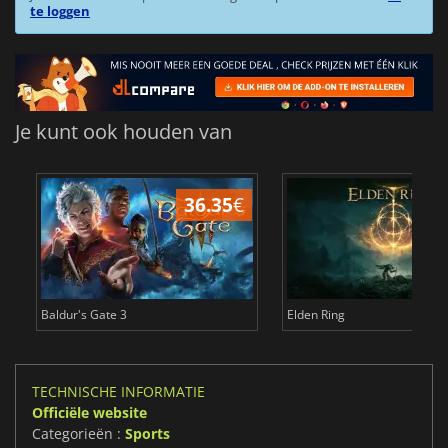
te loggen
Je kunt ook houden van
36.35
€
4
Baldur's Gate 3
Elden Ring
TECHNISCHE INFORMATIE
Officiële website
Categorieën :
Sports