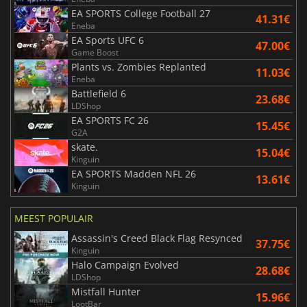
EA SPORTS College Football 27
41.31€
Eneba
EA Sports UFC 6
47.00€
Game Boost
Plants vs. Zombies Replanted
11.03€
Eneba
Battlefield 6
23.68€
LDShop
EA SPORTS FC 26
15.45€
G2A
skate.
15.04€
Kinguin
EA SPORTS Madden NFL 26
13.61€
Kinguin
MEEST POPULAIR
Assassin's Creed Black Flag Resynced
37.75€
Kinguin
Halo Campaign Evolved
28.68€
LDShop
Mistfall Hunter
15.96€
LootBar