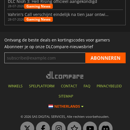
DLC Nioh 3: Hell Rising officieel aangekondigd
Gaming News
28-07-2026
Vahrin's Call verschijnt eindelijk na tien jaar ontwikkeling
Gaming News
28-07-2026
Ontvang de beste deals en kortingscodes voor gamers
Abonneer je op onze DLCompare-nieuwsbrief
WINKELS
SPELPLATFORM
CONTACT
FAQ
PRIVACYBELEID
SITEMAP
NETHERLANDS
© 2026 SAS DIGITAL SERVICES, Alle rechten voorbehouden.