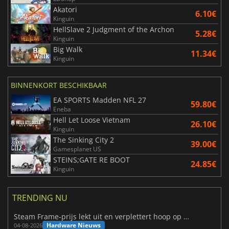
Akatori
6.10€
Kinguin
HellSlave 2 Judgment of the Archon
5.28€
Kinguin
Big Walk
11.34€
Kinguin
BINNENKORT BESCHIKBAAR
EA SPORTS Madden NFL 27
59.80€
Eneba
Hell Let Loose Vietnam
26.10€
Kinguin
The Sinking City 2
39.00€
Gamesplanet US
STEINS;GATE RE BOOT
24.85€
Kinguin
TRENDING NU
Steam Frame-prijs lekt uit en verplettert hoop op betaalbare VR
Hardware Nieuws
04-08-2026