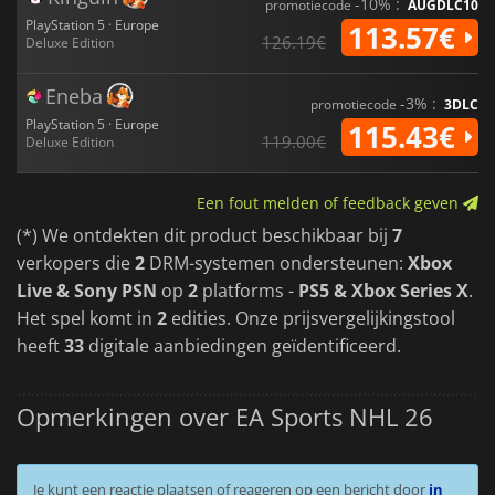
-10% :
promotiecode
AUGDLC10
PlayStation 5 · Europe
113.57€
126.19€
Deluxe Edition
Eneba
-3% :
promotiecode
3DLC
PlayStation 5 · Europe
115.43€
119.00€
Deluxe Edition
Een fout melden of feedback geven
(*) We ontdekten dit product beschikbaar bij
7
verkopers die
2
DRM-systemen ondersteunen:
Xbox
Live & Sony PSN
op
2
platforms -
PS5 & Xbox Series X
.
Het spel komt in
2
edities. Onze prijsvergelijkingstool
heeft
33
digitale aanbiedingen geïdentificeerd.
Opmerkingen over EA Sports NHL 26
Je kunt een reactie plaatsen of reageren op een bericht door
in