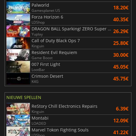
Palworld
18.20€
Gamesplanet US
Forza Horizon 6
40.35€
LDShop
DRAGON BALL Sparking! ZERO Super Limit Breaking NEO
26.29€
Yuplay
Call of Duty Black Ops 7
25.80€
Kinguin
Resident Evil Requiem
30.00€
Game Boost
007 First Light
45.05€
LootBar
Crimson Desert
45.75€
K4G
NIEUWE SPELLEN
ReStory Chill Electronics Repairs
6.39€
Kinguin
Montabi
12.09€
LOADED
Marvel Tokon Fighting Souls
41.22€
LDShop