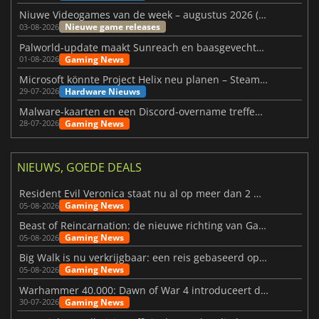
Niuwe Videogames van de week – augustus 2026 (week 32)
Nieuwe game releases
03-08-2026
Palworld-update maakt Sunreach en baasgevechten stabieler
Gaming News
01-08-2026
Microsoft könnte Project Helix neu planen – Steam-Support wackelt
Hardware Nieuws
29-07-2026
Malware-kaarten en een Discord-overname treffen Meccha Chameleon
Gaming News
28-07-2026
NIEUWS, GOEDE DEALS
Resident Evil Veronica staat nu al op meer dan 2 miljoen verlanglijstjes
Gaming News
05-08-2026
Beast of Reincarnation: de nieuwe richting van Game Freak
Gaming News
05-08-2026
Big Walk is nu verkrijgbaar: een reis gebaseerd op vriendschap
Gaming News
05-08-2026
Warhammer 40.000: Dawn of War 4 introduceert de Necron-factie
Gaming News
30-07-2026