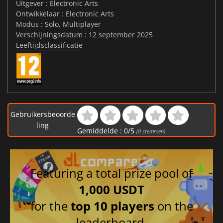
Uitgever : Electronic Arts
Ontwikkelaar : Electronic Arts
Modus : Solo, Multiplayer
Verschijningsdatum : 12 september 2025
Leeftijdsclassificatie
Gebruikersbeoorde
ling
Gemiddelde :
0
/
5
(
0
stemmen)
Featuring a total prize pool of
1,000 USDT
for the
top 10 players
on the
leaderboard.