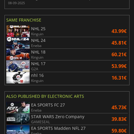
08-09-2025
SAME FRANCHISE
NHL 25
43.99€
Kinguin
NHL 24
45.81€
Eneba
NHL 18
60.21€
Kinguin
NHL 17
53.99€
G2A
nhl 16
16.31€
Kinguin
ALSO PUBLISHED BY ELECTRONIC ARTS
EA SPORTS FC 27
45.73€
Eneba
STAR WARS Zero Company
39.83€
GAMESEAL
EA SPORTS Madden NFL 27
59.80€
Eneba