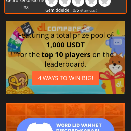
Gebruikersbeoorde
ling
Gemiddelde :
0
/
5
(
0
stemmen)
Featuring a total prize pool of
1,000 USDT
for the
top 10 players
on the
leaderboard.
4 WAYS TO WIN BIG!