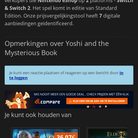
verkopers die
Nintendo eShop
op
2
platforms -
Switch
& Switch 2
. Het spel komt in editie van Standard
Edition. Onze prijsvergelijkingstool heeft
7
digitale
aanbiedingen geïdentificeerd.
Opmerkingen over Yoshi and the
Mysterious Book
Je kunt een reactie plaatsen of reageren op een bericht door
in
te loggen
Je kunt ook houden van
36.07
€
4