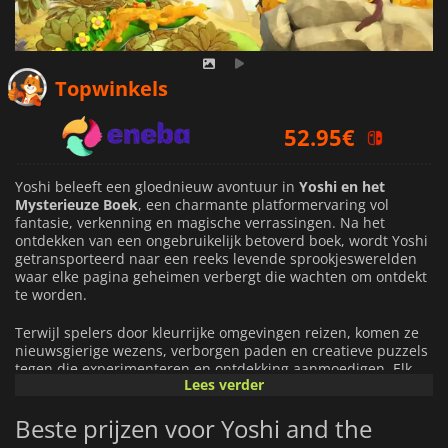
Topwinkels
52.95
€
54.99
€
55.18
€
Yoshi beleeft een gloednieuw avontuur in
Yoshi en het
Mysterieuze Boek
, een charmante platformervaring vol
fantasie, verkenning en magische verrassingen. Na het
ontdekken van een ongebruikelijk betoverd boek, wordt Yoshi
getransporteerd naar een reeks levende sprookjeswerelden
waar elke pagina geheimen verbergt die wachten om ontdekt
te worden.
Terwijl spelers door kleurrijke omgevingen reizen, komen ze
nieuwsgierige wezens, verborgen paden en creatieve puzzels
tegen die experimenteren en ontdekking aanmoedigen. Elk
Lees verder
gebied biedt unieke interacties die de wereld om je heen
transformeren, waardoor elk hoofdstuk fris, dynamisch en vol
Beste prijzen voor Yoshi and the
persoonlijkheid aanvoelt.