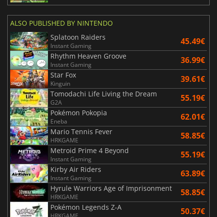
ALSO PUBLISHED BY NINTENDO
Splatoon Raiders
45.49€
Instant Gaming
Rhythm Heaven Groove
36.99€
Instant Gaming
Star Fox
39.61€
Kinguin
Tomodachi Life Living the Dream
55.19€
G2A
Pokémon Pokopia
62.01€
Eneba
Mario Tennis Fever
58.85€
HRKGAME
Metroid Prime 4 Beyond
55.19€
Instant Gaming
Kirby Air Riders
63.89€
Instant Gaming
Hyrule Warriors Age of Imprisonment
58.85€
HRKGAME
Pokémon Legends Z-A
50.37€
HRKGAME