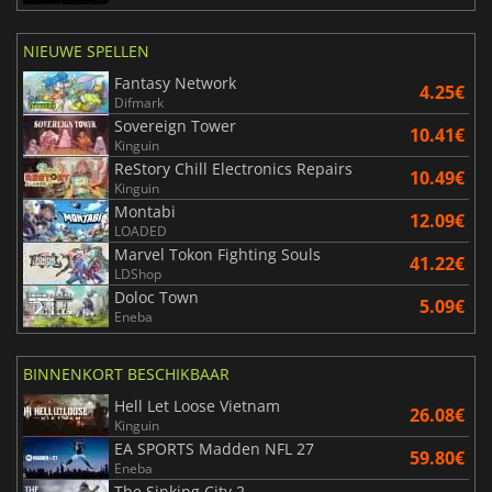
NIEUWE SPELLEN
Fantasy Network
4.25€
Difmark
Sovereign Tower
10.41€
Kinguin
ReStory Chill Electronics Repairs
10.49€
Kinguin
Montabi
12.09€
LOADED
Marvel Tokon Fighting Souls
41.22€
LDShop
Doloc Town
5.09€
Eneba
BINNENKORT BESCHIKBAAR
Hell Let Loose Vietnam
26.08€
Kinguin
EA SPORTS Madden NFL 27
59.80€
Eneba
The Sinking City 2