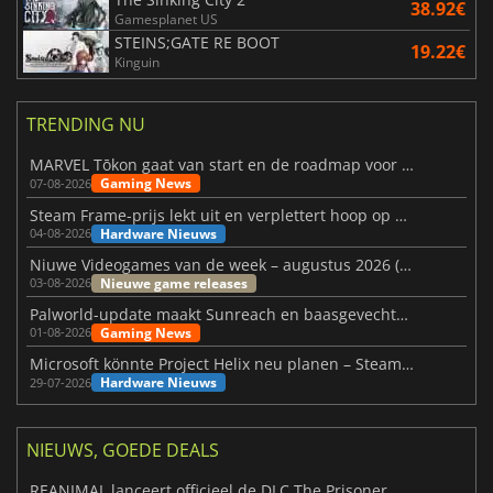
38.92€
Gamesplanet US
STEINS;GATE RE BOOT
19.22€
Kinguin
TRENDING NU
MARVEL Tōkon gaat van start en de roadmap voor jaar 1 is bekendgemaakt
Gaming News
07-08-2026
Steam Frame-prijs lekt uit en verplettert hoop op betaalbare VR
Hardware Nieuws
04-08-2026
Niuwe Videogames van de week – augustus 2026 (week 32)
Nieuwe game releases
03-08-2026
Palworld-update maakt Sunreach en baasgevechten stabieler
Gaming News
01-08-2026
Microsoft könnte Project Helix neu planen – Steam-Support wackelt
Hardware Nieuws
29-07-2026
NIEUWS, GOEDE DEALS
REANIMAL lanceert officieel de DLC The Prisoner