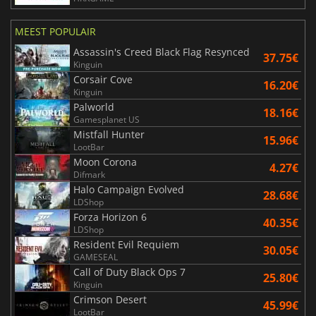
MEEST POPULAIR
Assassin's Creed Black Flag Resynced
37.75€
Kinguin
Corsair Cove
16.20€
Kinguin
Palworld
18.16€
Gamesplanet US
Mistfall Hunter
15.96€
LootBar
Moon Corona
4.27€
Difmark
Halo Campaign Evolved
28.68€
LDShop
Forza Horizon 6
40.35€
LDShop
Resident Evil Requiem
30.05€
GAMESEAL
Call of Duty Black Ops 7
25.80€
Kinguin
Crimson Desert
45.99€
LootBar