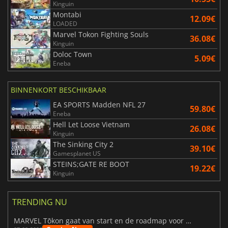
Kinguin
Montabi
12.09€
LOADED
Marvel Tokon Fighting Souls
36.08€
Kinguin
Doloc Town
5.09€
Eneba
BINNENKORT BESCHIKBAAR
EA SPORTS Madden NFL 27
59.80€
Eneba
Hell Let Loose Vietnam
26.08€
Kinguin
The Sinking City 2
39.10€
Gamesplanet US
STEINS;GATE RE BOOT
19.22€
Kinguin
TRENDING NU
MARVEL Tōkon gaat van start en de roadmap voor jaar 1 is bekendgemaakt