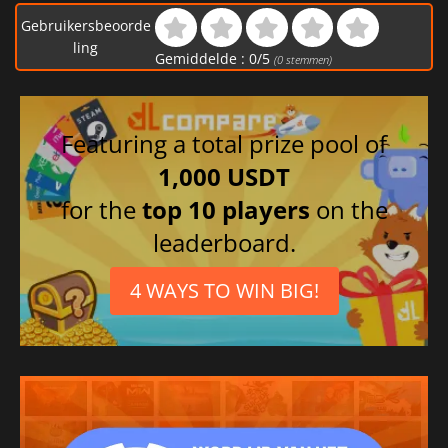
Gebruikersbeoorde
ling
Gemiddelde :
0
/
5
(
0
stemmen)
Featuring a total prize pool of
1,000 USDT
for the
top 10 players
on the
leaderboard.
4 WAYS TO WIN BIG!