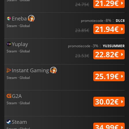
21.29€
24.75€
Eneba
-8% :
promotiecode
DLC8
Steam · Global
21.94€
23.85€
Yuplay
-3% :
promotiecode
YU3SUMMER
Steam · Global
22.82€
23.53€
Instant Gaming
25.19€
Steam · Global
G2A
30.02€
Steam · Global
Steam
34.99€
Steam · Global