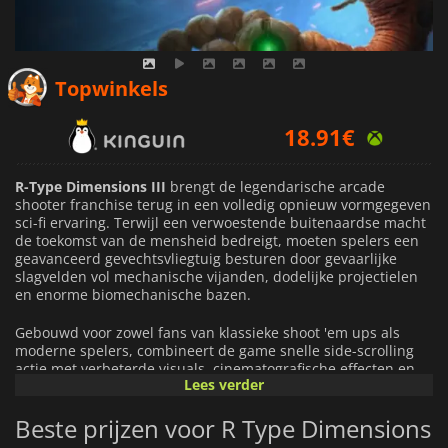
18.91
€
Topwinkels
21.94
€
25.19
€
R-Type Dimensions III
brengt de legendarische arcade
shooter franchise terug in een volledig opnieuw vormgegeven
sci-fi ervaring. Terwijl een verwoestende buitenaardse macht
de toekomst van de mensheid bedreigt, moeten spelers een
geavanceerd gevechtsvliegtuig besturen door gevaarlijke
slagvelden vol mechanische vijanden, dodelijke projectielen
en enorme biomechanische bazen.
Gebouwd voor zowel fans van klassieke shoot 'em ups als
moderne spelers, combineert de game snelle side-scrolling
actie met verbeterde visuals, cinematografische effecten en
Lees verder
vloeiende gameplay-systemen. Elke missie daagt spelers uit
om precieze bewegingen, strategisch wapengebruik en snelle
Beste prijzen voor R Type Dimensions
reflexen onder de knie te krijgen, terwijl ze steeds intensere
vijandelijke aanvallen overleven.