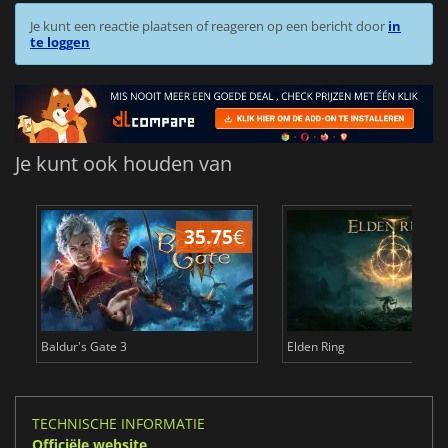
Je kunt een reactie plaatsen of reageren op een bericht door
in
te loggen
Je kunt ook houden van
35.75
€
4
Baldur's Gate 3
Elden Ring
TECHNISCHE INFORMATIE
Officiële website