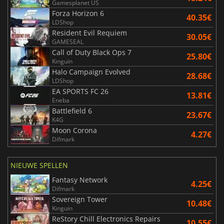
Gamesplanet US
Forza Horizon 6
40.35€
LDShop
Resident Evil Requiem
30.05€
GAMESEAL
Call of Duty Black Ops 7
25.80€
Kinguin
Halo Campaign Evolved
28.68€
LDShop
EA SPORTS FC 26
13.81€
Eneba
Battlefield 6
23.67€
K4G
Moon Corona
4.27€
Difmark
NIEUWE SPELLEN
Fantasy Network
4.25€
Difmark
Sovereign Tower
10.48€
Kinguin
ReStory Chill Electronics Repairs
10.55€