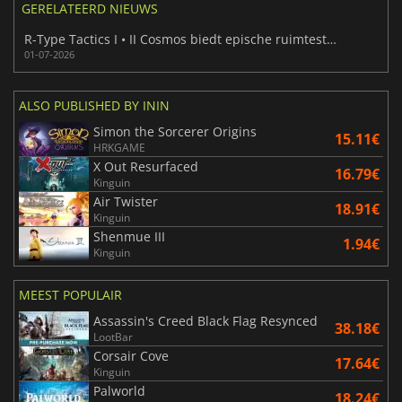
GERELATEERD NIEUWS
R-Type Tactics I • II Cosmos biedt epische ruimtestrategie
01-07-2026
ALSO PUBLISHED BY ININ
Simon the Sorcerer Origins
15.11€
HRKGAME
X Out Resurfaced
16.79€
Kinguin
Air Twister
18.91€
Kinguin
Shenmue III
1.94€
Kinguin
MEEST POPULAIR
Assassin's Creed Black Flag Resynced
38.18€
LootBar
Corsair Cove
17.64€
Kinguin
Palworld
18.24€