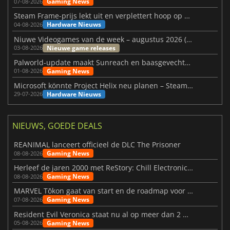
Gaming News
07-08-2026
Steam Frame-prijs lekt uit en verplettert hoop op betaalbare VR
Hardware Nieuws
04-08-2026
Niuwe Videogames van de week – augustus 2026 (week 32)
Nieuwe game releases
03-08-2026
Palworld-update maakt Sunreach en baasgevechten stabieler
Gaming News
01-08-2026
Microsoft könnte Project Helix neu planen – Steam-Support wackelt
Hardware Nieuws
29-07-2026
NIEUWS, GOEDE DEALS
REANIMAL lanceert officieel de DLC The Prisoner
Gaming News
08-08-2026
Herleef de jaren 2000 met ReStory: Chill Electronics Repairs
Gaming News
08-08-2026
MARVEL Tōkon gaat van start en de roadmap voor jaar 1 is bekendgemaakt
Gaming News
07-08-2026
Resident Evil Veronica staat nu al op meer dan 2 miljoen verlanglijstjes
Gaming News
05-08-2026