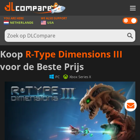
YOU ARE HERE
WE ALSO SUPPORT
Dark
SPELLEN
NETHERLANDS
USA
mode
GAME CARDS
SOFTWARE
Koop
R-Type Dimensions III
REWARDS
voor de Beste Prijs
NIEUWS
PC
Xbox Series X
LOG IN OF REGISTREER