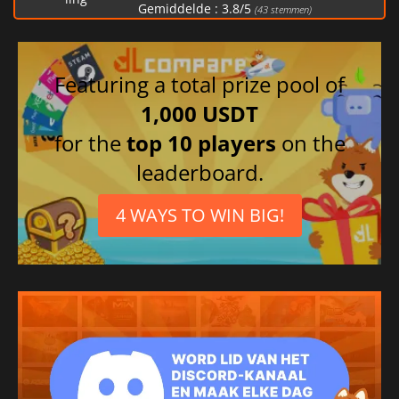
Gemiddelde :
3.8
/
5
(
43
stemmen)
Featuring a total prize pool of
1,000 USDT
for the
top 10 players
on the
leaderboard.
4 WAYS TO WIN BIG!