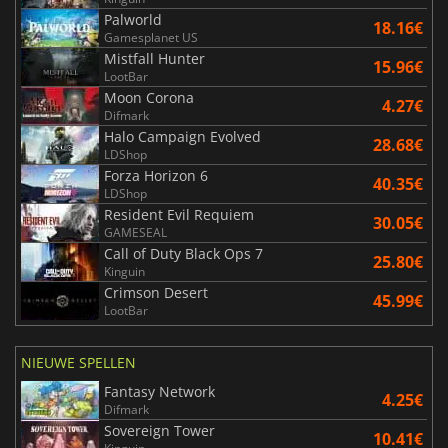
Palworld
18.16€
Gamesplanet US
Mistfall Hunter
15.96€
LootBar
Moon Corona
4.27€
Difmark
Halo Campaign Evolved
28.68€
LDShop
Forza Horizon 6
40.35€
LDShop
Resident Evil Requiem
30.05€
GAMESEAL
Call of Duty Black Ops 7
25.80€
Kinguin
Crimson Desert
45.99€
LootBar
NIEUWE SPELLEN
Fantasy Network
4.25€
Difmark
Sovereign Tower
10.41€