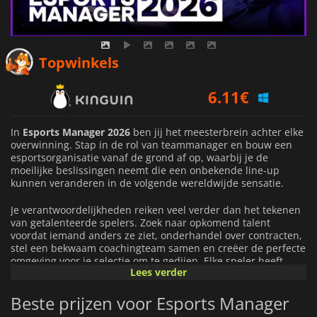
6.11
€
Topwinkels
6.72
€
8.69
€
In
Esports Manager 2026
ben jij het meesterbrein achter elke
overwinning. Stap in de rol van teammanager en bouw een
esportsorganisatie vanaf de grond af op, waarbij je de
moeilijke beslissingen neemt die een onbekende line-up
kunnen veranderen in de volgende wereldwijde sensatie.
Je verantwoordelijkheden reiken veel verder dan het tekenen
van getalenteerde spelers. Zoek naar opkomend talent
voordat iemand anders ze ziet, onderhandel over contracten,
stel een bekwaam coachingteam samen en creëer de perfecte
omgeving voor je selectie om te gedijen. Elke speler heeft
Lees verder
unieke sterke en zwakke punten en persoonlijkheden, dus het
vinden van de juiste balans kan net zo belangrijk zijn als pure
Beste prijzen voor Esports Manager
mechanische vaardigheid.