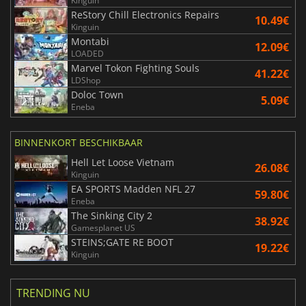
Kinguin
ReStory Chill Electronics Repairs
10.49€
Kinguin
Montabi
12.09€
LOADED
Marvel Tokon Fighting Souls
41.22€
LDShop
Doloc Town
5.09€
Eneba
BINNENKORT BESCHIKBAAR
Hell Let Loose Vietnam
26.08€
Kinguin
EA SPORTS Madden NFL 27
59.80€
Eneba
The Sinking City 2
38.92€
Gamesplanet US
STEINS;GATE RE BOOT
19.22€
Kinguin
TRENDING NU