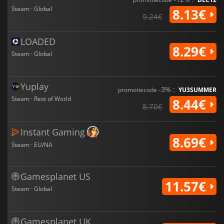
Steam · Global
8.13€
9.24€
LOADED
8.29€
Steam · Global
Yuplay
-3% :
promotiecode
YU3SUMMER
Steam · Rest of World
8.44€
8.70€
Instant Gaming
8.69€
Steam · EU/NA
Gamesplanet US
11.57€
Steam · Global
Gamesplanet UK