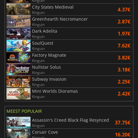
Kinguin
City States Medieval
4.37€
Kinguin
Greenhearth Necromancer
2.87€
Kinguin
Dark Adelita
1.97€
Kinguin
SoulQuest
7.62€
Kinguin
Factory Magnate
3.82€
Kinguin
Nullstar Solus
3.18€
Kinguin
Subway Invasion
2.25€
Kinguin
Mini Worlds Dioramas
2.42€
Kinguin
MEEST POPULAIR
Assassin's Creed Black Flag Resynced
37.75€
Kinguin
Corsair Cove
16.20€
Kinguin