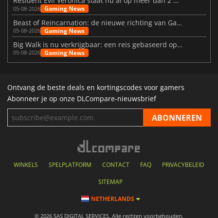
Resident Evil Veronica staat nu al op meer dan 2 miljoen verlanglijstjes
Gaming News
05-08-2026
Beast of Reincarnation: de nieuwe richting van Game Freak
Gaming News
05-08-2026
Big Walk is nu verkrijgbaar: een reis gebaseerd op vriendschap
Gaming News
05-08-2026
Ontvang de beste deals en kortingscodes voor gamers
Abonneer je op onze DLCompare-nieuwsbrief
WINKELS
SPELPLATFORM
CONTACT
FAQ
PRIVACYBELEID
SITEMAP
NETHERLANDS
© 2026 SAS DIGITAL SERVICES, Alle rechten voorbehouden.