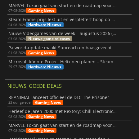
MARVEL Tōkon gaat van start en de roadmap voor jaar 1 is bekendgemaakt
Gaming News
07-08-2026
Steam Frame-prijs lekt uit en verplettert hoop op betaalbare VR
Hardware Nieuws
04-08-2026
Niuwe Videogames van de week – augustus 2026 (week 32)
Nieuwe game releases
03-08-2026
Palworld-update maakt Sunreach en baasgevechten stabieler
Gaming News
01-08-2026
Microsoft könnte Project Helix neu planen – Steam-Support wackelt
Hardware Nieuws
29-07-2026
NIEUWS, GOEDE DEALS
REANIMAL lanceert officieel de DLC The Prisoner
Gaming News
23 uur geleden
Herleef de jaren 2000 met ReStory: Chill Electronics Repairs
Gaming News
08-08-2026
MARVEL Tōkon gaat van start en de roadmap voor jaar 1 is bekendgemaakt
Gaming News
07-08-2026