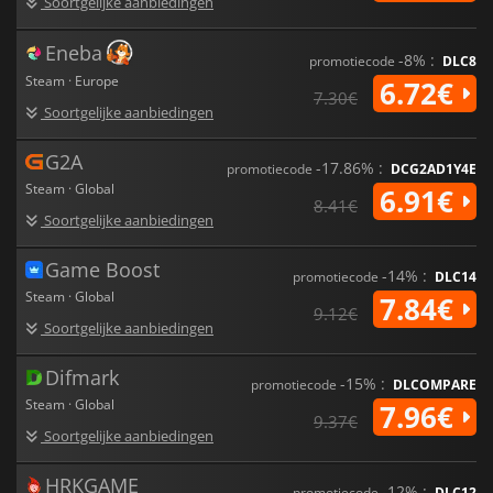
Soortgelijke aanbiedingen
Eneba
-8% :
promotiecode
DLC8
Steam · Europe
6.72€
7.30€
Soortgelijke aanbiedingen
G2A
-17.86% :
promotiecode
DCG2AD1Y4E
Steam · Global
6.91€
8.41€
Soortgelijke aanbiedingen
Game Boost
-14% :
promotiecode
DLC14
Steam · Global
7.84€
9.12€
Soortgelijke aanbiedingen
Difmark
-15% :
promotiecode
DLCOMPARE
Steam · Global
7.96€
9.37€
Soortgelijke aanbiedingen
HRKGAME
-12% :
promotiecode
DLC12