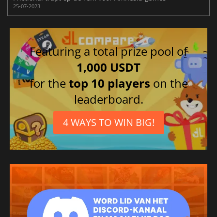
25-07-2023
Featuring a total prize pool of
1,000 USDT
for the
top 10 players
on the
leaderboard.
4 WAYS TO WIN BIG!