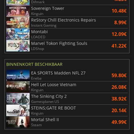
Difmark
Sovereign Tower
10.48€
Kinguin
ReStory Chill Electronics Repairs
8.99€
Instant Gaming
Montabi
12.09€
LOADED
Marvel Tokon Fighting Souls
41.22€
LDShop
BINNENKORT BESCHIKBAAR
EA SPORTS Madden NFL 27
59.80€
Eneba
Hell Let Loose Vietnam
26.08€
Kinguin
The Sinking City 2
38.92€
Gamesplanet US
STEINS;GATE RE BOOT
20.14€
Kinguin
Mortal Shell II
49.99€
Steam