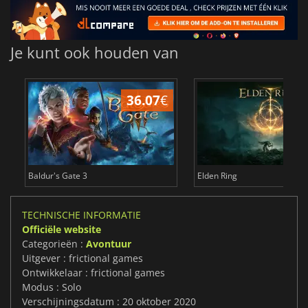
Je kunt ook houden van
36.07
€
4
Baldur's Gate 3
Elden Ring
TECHNISCHE INFORMATIE
Officiële website
Categorieën :
Avontuur
Uitgever : frictional games
Ontwikkelaar : frictional games
Modus : Solo
Verschijningsdatum : 20 oktober 2020