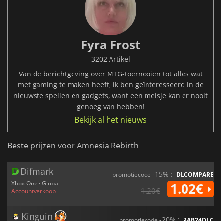
Fyra Frost
3202 Artikel
Van de berichtgeving over MTG-toernooien tot alles wat
met gaming te maken heeft, ik ben geïnteresseerd in de
nieuwste spellen en gadgets, want een meisje kan er nooit
genoeg van hebben!
Bekijk al het nieuws
Beste prijzen voor Amnesia Rebirth
Difmark
-15% :
promotiecode
DLCOMPARE
Xbox One · Global
1.02€
1.20€
Accountverkoop
Kinguin
-20% :
promotiecode
RAB24DLC