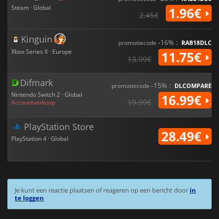
Steam · Global
1.96€
2.45€
Kinguin
-16% :
promotiecode
RAB18DLC
Xbox Series X · Europe
11.75€
13.99€
Difmark
-15% :
promotiecode
DLCOMPARE
Nintendo Switch 2 · Global
16.99€
19.99€
Accountverkoop
PlayStation Store
28.49€
PlayStation 4 · Global
Je kunt een reactie plaatsen of reageren op een bericht door
in
te loggen