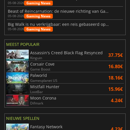
Gaming News
05-08-2026
Beast of Reincarnation: de nieuwe richting van Game Freak
Gaming News
05-08-2026
Big Walk is nu verkrijgbaar: een reis gebaseerd op vriendschap
Gaming News
05-08-2026
MEEST POPULAIR
Assassin's Creed Black Flag Resynced
37.75€
Kinguin
Corsair Cove
16.80€
Game Boost
Palworld
18.16€
Gamesplanet US
Mistfall Hunter
15.96€
LootBar
Moon Corona
4.24€
Difmark
NIEUWE SPELLEN
Fantasy Network
4.23€