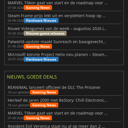
MARVEL Tōkon gaat van start en de roadmap voor jaar 1 is bekendgemaakt
Gaming News
07-08-2026
Steam Frame-prijs lekt uit en verplettert hoop op betaalbare VR
Hardware Nieuws
04-08-2026
Niuwe Videogames van de week – augustus 2026 (week 32)
Nieuwe game releases
03-08-2026
Palworld-update maakt Sunreach en baasgevechten stabieler
Gaming News
01-08-2026
Microsoft könnte Project Helix neu planen – Steam-Support wackelt
Hardware Nieuws
29-07-2026
NIEUWS, GOEDE DEALS
REANIMAL lanceert officieel de DLC The Prisoner
Gaming News
18 uur geleden
Herleef de jaren 2000 met ReStory: Chill Electronics Repairs
Gaming News
18 uur geleden
MARVEL Tōkon gaat van start en de roadmap voor jaar 1 is bekendgemaakt
Gaming News
07-08-2026
Resident Evil Veronica staat nu al op meer dan 2 miljoen verlanglijstjes