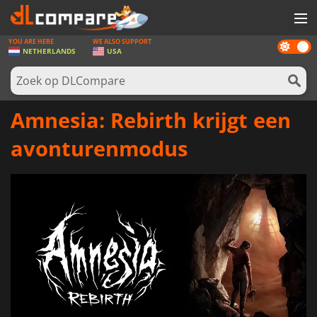
YOU ARE HERE
WE ALSO SUPPORT
Dark
SPELLEN
NETHERLANDS
USA
mode
GAME CARDS
SOFTWARE
Amnesia: Rebirth krijgt een
REWARDS
avonturenmodus
NIEUWS
LOG IN OF REGISTREER