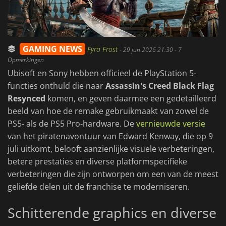
GAMING NEWS
Fyra Frost
-
29 jun 2026 21:30
- 7
Opmerkingen
Ubisoft en Sony hebben officieel de PlayStation 5-
functies onthuld die naar
Assassin's Creed Black Flag
Resynced
komen, en geven daarmee een gedetailleerd
beeld van hoe de remake gebruikmaakt van zowel de
PS5- als de PS5 Pro-hardware. De
vernieuwde versie
van het piratenavontuur van Edward Kenway, die op 9
juli uitkomt, belooft aanzienlijke visuele verbeteringen,
betere prestaties en diverse platformspecifieke
verbeteringen die zijn ontworpen om een van de meest
geliefde delen uit de franchise te moderniseren.
Schitterende graphics en diverse