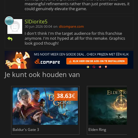
meaningful refinements rather than just prettier waves, it
could genuinely elevate the game.
SlDiorite5
30 jun 2026 00:04
on
dlcompare.com
I don't think I'm the target audience for this franchise
anymore. I'm not hyped at all for this remake. Graphics
look good though!
Je kunt ook houden van
38.63
€
4
Baldur's Gate 3
Elden Ring