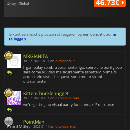
46.73€
Uplay · Global
Je kunt een reactie plaatsen of reageren op een bericht door
in
te loggen
MRGIANITA
30 jun 2026 18:33
on
dlcompare.it
Il gameplay sembra veramente figo, spero che poi il gioco
sarà come al video ma sicuramente aspetterò prima di
acquistarlo visto che questi sono molto strani
ultimamente
KittenChucklenugget
30 jun 2026 03:33
on
dlcompare.com
we're getting no visual parity for a remake? of course
PointMan
30 jun 2026 01:41
on
dlcompare.es