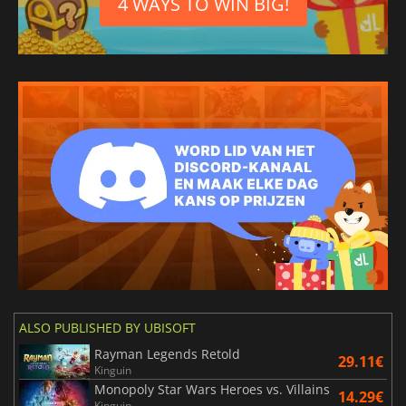
4 WAYS TO WIN BIG!
ALSO PUBLISHED BY UBISOFT
Rayman Legends Retold
29.11€
Kinguin
Monopoly Star Wars Heroes vs. Villains
14.29€
Kinguin