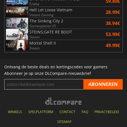
59.80€
Eneba
Hell Let Loose Vietnam
28.99€
Instant Gaming
The Sinking City 2
38.94€
Gamesplanet US
STEINS;GATE RE BOOT
53.99€
Steam
Mortal Shell II
49.99€
Steam
Ontvang de beste deals en kortingscodes voor gamers
Abonneer je op onze DLCompare-nieuwsbrief
WINKELS
SPELPLATFORM
CONTACT
FAQ
PRIVACYBELEID
SITEMAP