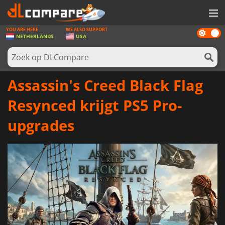
YOU ARE HERE
WE ALSO SUPPORT
Dark
SPELLEN
NETHERLANDS
USA
mode
GAME CARDS
SOFTWARE
Assassin's Creed Black Flag
REWARDS
Resynced krijgt PS5 Pro-
NIEUWS
upgrades
LOG IN OF REGISTREER