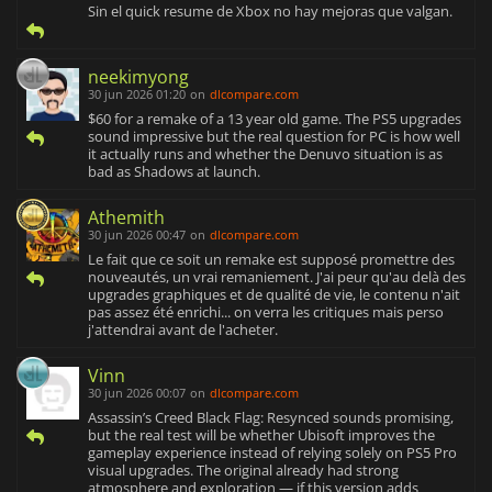
Sin el quick resume de Xbox no hay mejoras que valgan.
neekimyong
30 jun 2026 01:20
on
dlcompare.com
$60 for a remake of a 13 year old game. The PS5 upgrades
sound impressive but the real question for PC is how well
it actually runs and whether the Denuvo situation is as
bad as Shadows at launch.
Athemith
30 jun 2026 00:47
on
dlcompare.com
Le fait que ce soit un remake est supposé promettre des
nouveautés, un vrai remaniement. J'ai peur qu'au delà des
upgrades graphiques et de qualité de vie, le contenu n'ait
pas assez été enrichi... on verra les critiques mais perso
j'attendrai avant de l'acheter.
Vinn
30 jun 2026 00:07
on
dlcompare.com
Assassin’s Creed Black Flag: Resynced sounds promising,
but the real test will be whether Ubisoft improves the
gameplay experience instead of relying solely on PS5 Pro
visual upgrades. The original already had strong
atmosphere and exploration — if this version adds