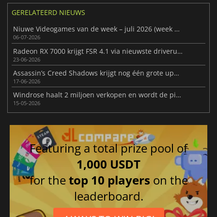
GERELATEERD NIEUWS
Niuwe Videogames van de week – juli 2026 (week 28)
06-07-2026
Radeon RX 7000 krijgt FSR 4.1 via nieuwste driverupdate
23-06-2026
Assassin’s Creed Shadows krijgt nog één grote update
17-06-2026
Windrose haalt 2 miljoen verkopen en wordt de piratenhit van 2026
15-05-2026
Featuring a total prize pool of
1,000 USDT
for the
top 10 players
on the
leaderboard.