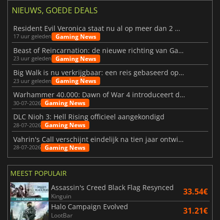
NIEUWS, GOEDE DEALS
Resident Evil Veronica staat nu al op meer dan 2 miljoen verlanglijstjes
Gaming News
17 uur geleden
Beast of Reincarnation: de nieuwe richting van Game Freak
Gaming News
23 uur geleden
Big Walk is nu verkrijgbaar: een reis gebaseerd op vriendschap
Gaming News
23 uur geleden
Warhammer 40.000: Dawn of War 4 introduceert de Necron-factie
Gaming News
30-07-2026
DLC Nioh 3: Hell Rising officieel aangekondigd
Gaming News
28-07-2026
Vahrin's Call verschijnt eindelijk na tien jaar ontwikkeling
Gaming News
28-07-2026
MEEST POPULAIR
Assassin's Creed Black Flag Resynced
33.54€
Kinguin
Halo Campaign Evolved
31.21€
LootBar