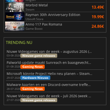
Morbid Metal
13.49€
Steam
Rayman 30th Anniversary Edition
19.99€
Ubisoft Store
Anno 117 Pax Romana
24.86€
Game Boost
TRENDING NU
Niuwe Videogames van de week – augustus 2026 (week 32)
Nieuwe game releases
03-08-2026
Palworld-update maakt Sunreach en baasgevechten stabieler
Gaming News
01-08-2026
Microsoft könnte Project Helix neu planen – Steam-Support wackelt
Hardware Nieuws
29-07-2026
Malware-kaarten en een Discord-overname treffen Meccha Chameleon
Gaming News
28-07-2026
Niuwe Videogames van de week – juli 2026 (week 31)
Nieuwe game releases
27-07-2026