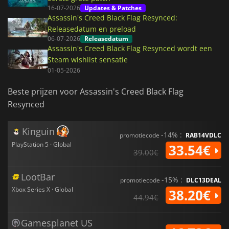
16-07-2026
Updates & Patches
Assassin's Creed Black Flag Resynced:
Releasedatum en preload
06-07-2026
Releasedatum
Assassin's Creed Black Flag Resynced wordt een
Steam wishlist sensatie
01-05-2026
Beste prijzen voor Assassin's Creed Black Flag
Resynced
Kinguin
-14% :
promotiecode
RAB14VDLC
PlayStation 5 · Global
33.54€
39.00€
LootBar
-15% :
promotiecode
DLC13DEAL
Xbox Series X · Global
38.20€
44.94€
Gamesplanet US