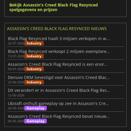
Bekijk Assassin's Creed Black Flag Resynced
spelgegevens en prijzen
ASSASSIN'S CREED BLACK FLAG RESYNCED NIEUWS
Black Flag Resynced haalt 3 miljoen verkopen in week
Industry
22-07-2026
Black Flag Resynced verkoopt 2 miljoen exemplaren bij lancering
Industry
13-07-2026
Assassin's Creed Black Flag Resynced is een enorme hit op Steam
Industry
09-07-2026
Denuvo DRM bevestigd voor Assassin's Creed Black Flag Resynced
Industry
23-06-2026
Dit verandert er in Assassin's Creed Black Flag Resynced volgens Ubisoft
12-06-2026
Ubisoft onthult gameplay op zee in Assassin's Creed Black Flag Resynced
Gameplay
26-05-2026
Assassin's Creed Black Flag Resynced bevat nieuwe gameplay-systemen
Gameplay
06-05-2026