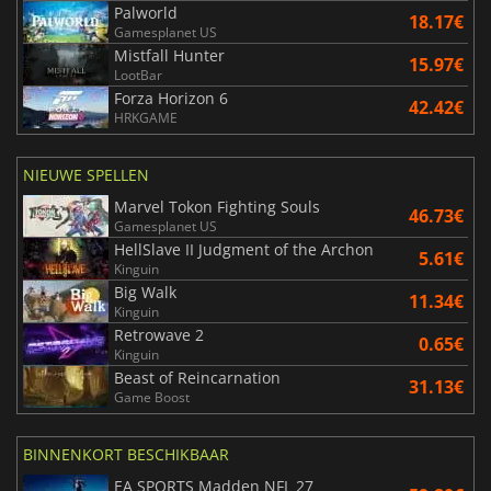
Palworld
18.17€
Gamesplanet US
Mistfall Hunter
15.97€
LootBar
Forza Horizon 6
42.42€
HRKGAME
NIEUWE SPELLEN
Marvel Tokon Fighting Souls
46.73€
Gamesplanet US
HellSlave II Judgment of the Archon
5.61€
Kinguin
Big Walk
11.34€
Kinguin
Retrowave 2
0.65€
Kinguin
Beast of Reincarnation
31.13€
Game Boost
BINNENKORT BESCHIKBAAR
EA SPORTS Madden NFL 27