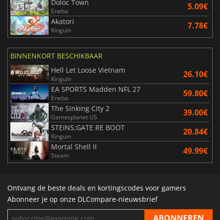
Doloc Town
5.09€
Eneba
Akatori
7.78€
Kinguin
BINNENKORT BESCHIKBAAR
Hell Let Loose Vietnam
26.10€
Kinguin
EA SPORTS Madden NFL 27
59.80€
Eneba
The Sinking City 2
39.00€
Gamesplanet US
STEINS;GATE RE BOOT
20.84€
Kinguin
Mortal Shell II
49.99€
Steam
Ontvang de beste deals en kortingscodes voor gamers
Abonneer je op onze DLCompare-nieuwsbrief