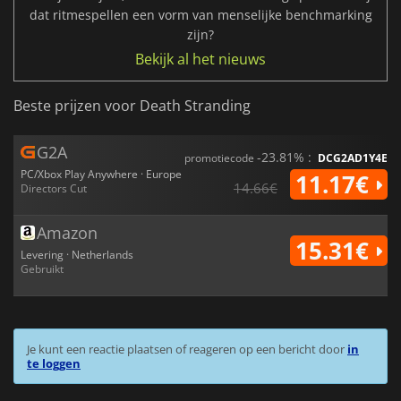
dat ritmespellen een vorm van menselijke benchmarking
zijn?
Bekijk al het nieuws
Beste prijzen voor Death Stranding
G2A
-23.81% :
promotiecode
DCG2AD1Y4E
PC/Xbox Play Anywhere · Europe
11.17€
14.66€
Directors Cut
Amazon
15.31€
Levering · Netherlands
Gebruikt
Je kunt een reactie plaatsen of reageren op een bericht door
in
te loggen