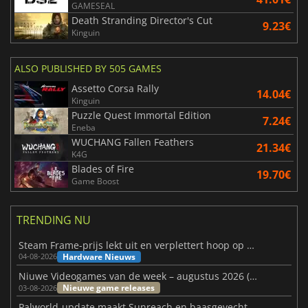
GAMESEAL
Death Stranding Director's Cut
9.23€
Kinguin
ALSO PUBLISHED BY 505 GAMES
Assetto Corsa Rally
14.04€
Kinguin
Puzzle Quest Immortal Edition
7.24€
Eneba
WUCHANG Fallen Feathers
21.34€
K4G
Blades of Fire
19.70€
Game Boost
TRENDING NU
Steam Frame-prijs lekt uit en verplettert hoop op betaalbare VR
Hardware Nieuws
04-08-2026
Niuwe Videogames van de week – augustus 2026 (week 32)
Nieuwe game releases
03-08-2026
Palworld-update maakt Sunreach en baasgevechten stabieler