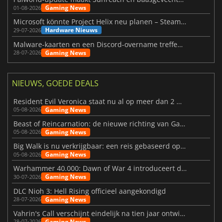
Gaming News
01-08-2026
Microsoft könnte Project Helix neu planen – Steam-Support wackelt
Hardware Nieuws
29-07-2026
Malware-kaarten en een Discord-overname treffen Meccha Chameleon
Gaming News
28-07-2026
NIEUWS, GOEDE DEALS
Resident Evil Veronica staat nu al op meer dan 2 miljoen verlanglijstjes
Gaming News
05-08-2026
Beast of Reincarnation: de nieuwe richting van Game Freak
Gaming News
05-08-2026
Big Walk is nu verkrijgbaar: een reis gebaseerd op vriendschap
Gaming News
05-08-2026
Warhammer 40.000: Dawn of War 4 introduceert de Necron-factie
Gaming News
30-07-2026
DLC Nioh 3: Hell Rising officieel aangekondigd
Gaming News
28-07-2026
Vahrin's Call verschijnt eindelijk na tien jaar ontwikkeling
Gaming News
28-07-2026