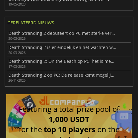
19-05-2023
GERELATEERD NIEUWS
Death Stranding 2 debuteert op PC met sterke verkoopcijfers
30-03-2026
Death Stranding 2 is er eindelijk en het wachten waard
20-03-2026
Death Stranding 2: On the Beach op PC, het is meer dan een simpele port
17-03-2026
Death Stranding 2 op PC: De release komt mogelijk snel
26-11-2025
Featuring a total prize pool of
1,000 USDT
for the
top 10 players
on the