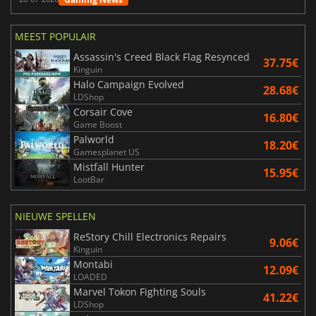
MEEST POPULAIR
Assassin's Creed Black Flag Resynced
37.75€
Kinguin
Halo Campaign Evolved
28.68€
LDShop
Corsair Cove
16.80€
Game Boost
Palworld
18.20€
Gamesplanet US
Mistfall Hunter
15.95€
LootBar
NIEUWE SPELLEN
ReStory Chill Electronics Repairs
9.06€
Kinguin
Montabi
12.09€
LOADED
Marvel Tokon Fighting Souls
41.22€
LDShop