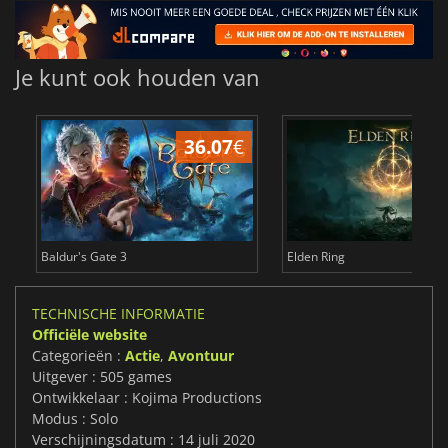
Je kunt ook houden van
36.07
€
4
Baldur's Gate 3
Elden Ring
TECHNISCHE INFORMATIE
Officiële website
Categorieën :
Actie
,
Avontuur
Uitgever : 505 games
Ontwikkelaar : Kojima Productions
Modus : Solo
Verschijningsdatum : 14 juli 2020