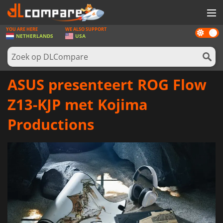
YOU ARE HERE
WE ALSO SUPPORT
Dark
SPELLEN
NETHERLANDS
USA
mode
GAME CARDS
SOFTWARE
ASUS presenteert ROG Flow
REWARDS
Z13-KJP met Kojima
NIEUWS
Productions
LOG IN OF REGISTREER