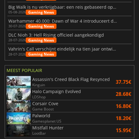
Big Walk is nu verkrijgbaar: een reis gebaseerd op vriendschap
Gaming News
05-08-2026
Warhammer 40.000: Dawn of War 4 introduceert de Necron-factie
Gaming News
30-07-2026
DLC Nioh 3: Hell Rising officieel aangekondigd
Gaming News
28-07-2026
Vahrin's Call verschijnt eindelijk na tien jaar ontwikkeling
Gaming News
28-07-2026
MEEST POPULAIR
Assassin's Creed Black Flag Resynced
37.75€
Kinguin
Halo Campaign Evolved
28.68€
LDShop
Corsair Cove
16.80€
Game Boost
Palworld
18.20€
Gamesplanet US
Mistfall Hunter
15.95€
LootBar