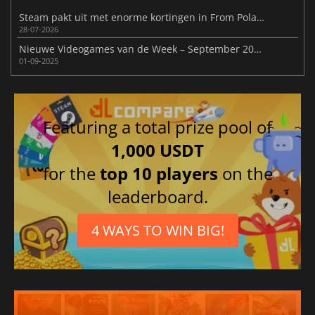
Steam pakt uit met enorme kortingen in From Poland With Love
28-07-2026
Nieuwe Videogames van de Week – September 2025 (Week 36)
01-09-2025
Featuring a total prize pool of
1,000 USDT
for the
top 10 players
on the
leaderboard.
4 WAYS TO WIN BIG!