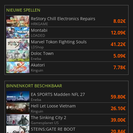
NIEUWE SPELLEN
ReStory Chill Electronics Repairs
8.02€
HRKGAME
Montabi
12.09€
LOADED
Marvel Tokon Fighting Souls
41.22€
LDShop
Doloc Town
5.09€
Eneba
Akatori
7.78€
Kinguin
BINNENKORT BESCHIKBAAR
EA SPORTS Madden NFL 27
59.80€
Eneba
Hell Let Loose Vietnam
26.10€
Kinguin
The Sinking City 2
39.00€
Gamesplanet US
STEINS;GATE RE BOOT
20.84€