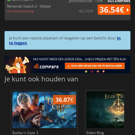
-15% :
promotiecode
DLCOMPARE
Nintendo Switch 2 · Global
36.54€
42.99€
Accountverkoop
Je kunt een reactie plaatsen of reageren op een bericht door
in
te loggen
Je kunt ook houden van
36.07
€
4
Baldur's Gate 3
Elden Ring