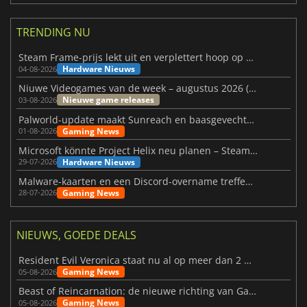
TRENDING NU
Steam Frame-prijs lekt uit en verplettert hoop op betaalbare VR
Hardware Nieuws
04-08-2026
Niuwe Videogames van de week – augustus 2026 (week 32)
Nieuwe game releases
03-08-2026
Palworld-update maakt Sunreach en baasgevechten stabieler
Gaming News
01-08-2026
Microsoft könnte Project Helix neu planen – Steam-Support wackelt
Hardware Nieuws
29-07-2026
Malware-kaarten en een Discord-overname treffen Meccha Chameleon
Gaming News
28-07-2026
NIEUWS, GOEDE DEALS
Resident Evil Veronica staat nu al op meer dan 2 miljoen verlanglijstjes
Gaming News
05-08-2026
Beast of Reincarnation: de nieuwe richting van Game Freak
Gaming News
05-08-2026