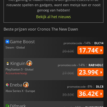
nieuwste spellen en gadgets, want een meisje kan er nooit
genoeg van hebben!
Bekijk al het nieuws
Beste prijzen voor Cronos The New Dawn
Game Boost
-14% :
promotiecode
DLC14
Steam · Global
17.74€
20.63€
Kinguin
-14% :
promotiecode
RAB14DLC
PlayStation 5 · Global
23.99€
27.90€
Accountverkoop
Eneba
-8% :
promotiecode
DLC8
Xbox Series X · Europe
36.42€
39.59€
Difmark