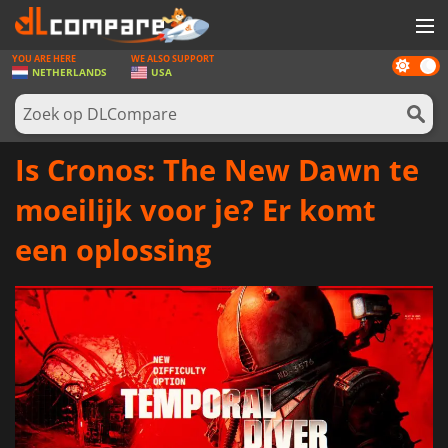
YOU ARE HERE
WE ALSO SUPPORT
Dark
SPELLEN
NETHERLANDS
USA
mode
GAME CARDS
SOFTWARE
Is Cronos: The New Dawn te
REWARDS
moeilijk voor je? Er komt
NIEUWS
een oplossing
LOG IN OF REGISTREER