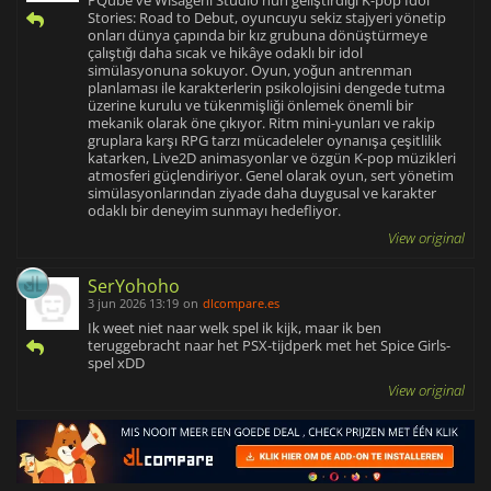
PQube ve Wisageni Studio'nun geliştirdiği K-pop Idol
Stories: Road to Debut, oyuncuyu sekiz stajyeri yönetip
onları dünya çapında bir kız grubuna dönüştürmeye
çalıştığı daha sıcak ve hikâye odaklı bir idol
simülasyonuna sokuyor. Oyun, yoğun antrenman
planlaması ile karakterlerin psikolojisini dengede tutma
üzerine kurulu ve tükenmişliği önlemek önemli bir
mekanik olarak öne çıkıyor. Ritm mini-yunları ve rakip
gruplara karşı RPG tarzı mücadeleler oynanışa çeşitlilik
katarken, Live2D animasyonlar ve özgün K-pop müzikleri
atmosferi güçlendiriyor. Genel olarak oyun, sert yönetim
simülasyonlarından ziyade daha duygusal ve karakter
odaklı bir deneyim sunmayı hedefliyor.
View original
SerYohoho
3 jun 2026 13:19
on
dlcompare.es
Ik weet niet naar welk spel ik kijk, maar ik ben
teruggebracht naar het PSX-tijdperk met het Spice Girls-
spel xDD
View original