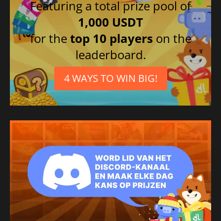
Featuring a total prize pool of
1,000 USDT
for the
top 10 players
on the
leaderboard.
4 WAYS TO WIN BIG!