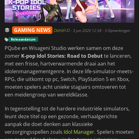
GAMING NEWS
Daniel-D
-
3 jun 2026 12:58
- 3 Opmerkingen
Releasedatum
PQube en Wisageni Studio werken samen om deze
zomer
K-pop Idol Stories: Road to Debut
te lanceren,
met een frisse, hartverwarmende draai aan het
idolenmanagementgenre. In deze life-simulator-meets-
RPG, die uitkomt op pc, Switch, PlayStation 5 en Xbox,
moeten spelers acht unieke stagiairs omtoveren tot
een meidengroep van wereldklasse.
In tegenstelling tot de hardere industriële simulators,
leunt deze titel op een gezonde, verhaalgerichte
aanpak die doet denken aan klassieke
verzorgingsspellen zoals
Idol Manager
. Spelers moeten