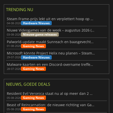
TRENDING NU
Steam Frame-prijs lekt uit en verplettert hoop op betaalbare VR
Hardware Nieuws
04-08-2026
Niuwe Videogames van de week – augustus 2026 (week 32)
Nieuwe game releases
03-08-2026
Palworld-update maakt Sunreach en baasgevechten stabieler
Gaming News
01-08-2026
Microsoft könnte Project Helix neu planen – Steam-Support wackelt
Hardware Nieuws
29-07-2026
Malware-kaarten en een Discord-overname treffen Meccha Chameleon
Gaming News
28-07-2026
NIEUWS, GOEDE DEALS
Resident Evil Veronica staat nu al op meer dan 2 miljoen verlanglijstjes
Gaming News
05-08-2026
Beast of Reincarnation: de nieuwe richting van Game Freak
Gaming News
05-08-2026