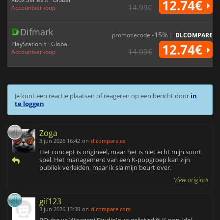
12.74€
14.99€
Accountverkoop
Difmark
-15% :
promotiecode
DLCOMPARE
PlayStation 5 · Global
12.74€
14.99€
Accountverkoop
Je kunt een reactie plaatsen of reageren op een bericht door
in
te loggen
Zoga
3 jun 2026 16:42
on
dlcompare.es
Het concept is origineel, maar het is niet echt mijn soort
spel. Het management van een K-popgroep kan zijn
publiek verleiden, maar ik sla mijn beurt over.
View original
gif123
3 jun 2026 13:38
on
dlcompare.com