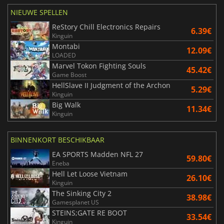
NIEUWE SPELLEN
ReStory Chill Electronics Repairs
6.39€
Kinguin
Montabi
12.09€
LOADED
Marvel Tokon Fighting Souls
45.42€
Game Boost
HellSlave II Judgment of the Archon
5.29€
Kinguin
Big Walk
11.34€
Kinguin
BINNENKORT BESCHIKBAAR
EA SPORTS Madden NFL 27
59.80€
Eneba
Hell Let Loose Vietnam
26.10€
Kinguin
The Sinking City 2
38.98€
Gamesplanet US
STEINS;GATE RE BOOT
33.54€
Kinguin