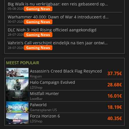
Big Walk is nu verkrijgbaar: een reis gebaseerd op vriendschap
Gaming News
05-08-2026
Warhammer 40.000: Dawn of War 4 introduceert de Necron-factie
Gaming News
30-07-2026
DLC Nioh 3: Hell Rising officieel aangekondigd
Gaming News
28-07-2026
Vahrin's Call verschijnt eindelijk na tien jaar ontwikkeling
Gaming News
28-07-2026
MEEST POPULAIR
Assassin's Creed Black Flag Resynced
37.75€
Kinguin
Halo Campaign Evolved
28.68€
LDShop
Mistfall Hunter
16.01€
LootBar
Palworld
18.19€
Gamesplanet US
Forza Horizon 6
40.35€
LDShop