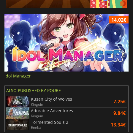
14.02€
Idol Manager
ALSO PUBLISHED BY PQUBE
Kusan City of Wolves
7.25€
Kinguin
Adorable Adventures
9.84€
Kinguin
Tormented Souls 2
13.34€
Eneba