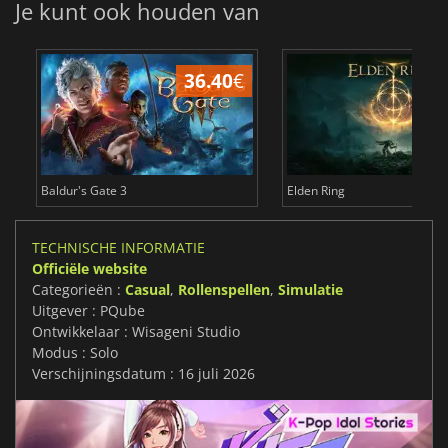
Je kunt ook houden van
36.40
€
4
Baldur's Gate 3
Elden Ring
TECHNISCHE INFORMATIE
Officiële website
Categorieën :
Casual
,
Rollenspellen
,
Simulatie
Uitgever : PQube
Ontwikkelaar : Wisageni Studio
Modus : Solo
Verschijningsdatum : 16 juli 2026