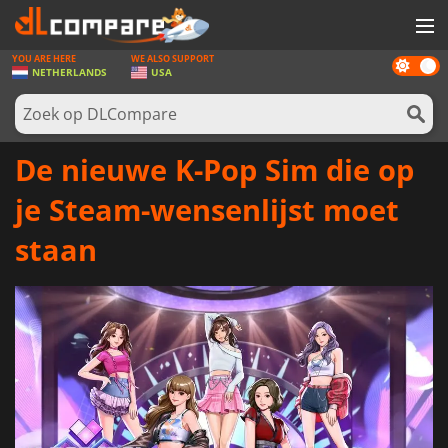
YOU ARE HERE
WE ALSO SUPPORT
Dark
SPELLEN
NETHERLANDS
USA
mode
GAME CARDS
SOFTWARE
De nieuwe K-Pop Sim die op
REWARDS
je Steam-wensenlijst moet
NIEUWS
staan
LOG IN OF REGISTREER