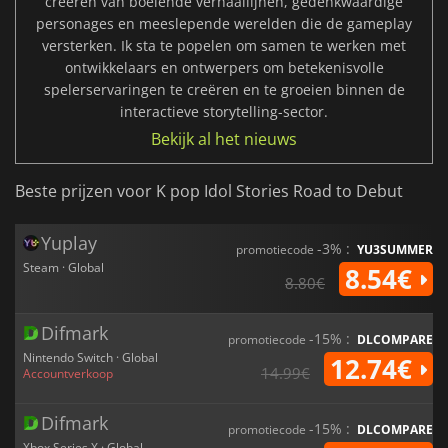
creëren van boeiende verhaallijnen, gedenkwaardige
personages en meeslepende werelden die de gameplay
versterken. Ik sta te popelen om samen te werken met
ontwikkelaars en ontwerpers om betekenisvolle
spelerservaringen te creëren en te groeien binnen de
interactieve storytelling-sector.
Bekijk al het nieuws
Beste prijzen voor K pop Idol Stories Road to Debut
Yuplay
-3% :
promotiecode
YU3SUMMER
Steam · Global
8.54€
8.80€
Difmark
-15% :
promotiecode
DLCOMPARE
Nintendo Switch · Global
12.74€
14.99€
Accountverkoop
Difmark
-15% :
promotiecode
DLCOMPARE
Xbox Series X · Global